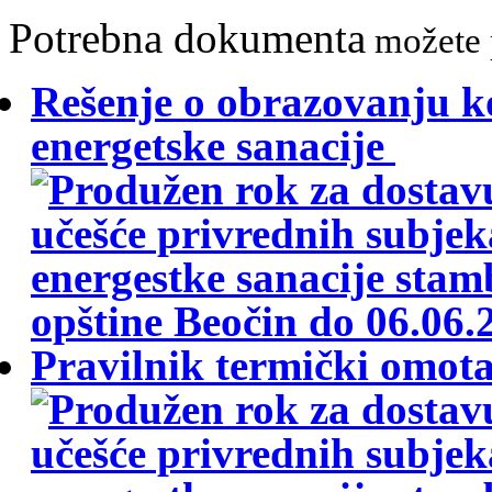
Potrebna dokumenta
možete p
Rešenje o obrazovanju ko
energetske sanacije
Pravilnik termički omotač