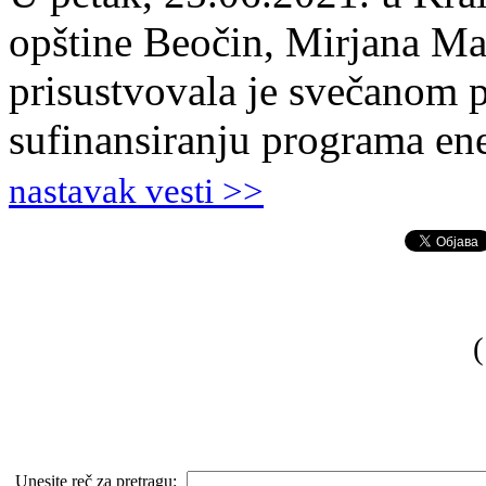
opštine Beočin, Mirjana Ma
prisustvovala je svečanom 
sufinansiranju programa ene
nastavak vesti >>
(
Unesite reč za pretragu: