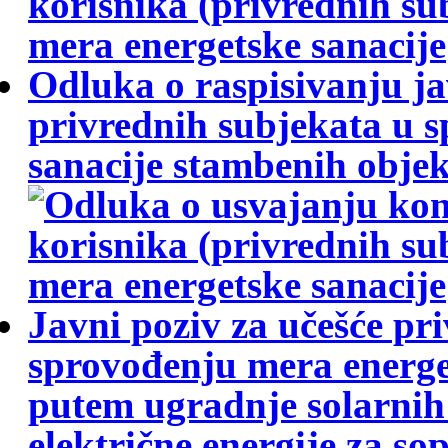
Odluka o raspisivanju j
privrednih subjekata u 
sanacije stambenih objek
Javni poziv za učešće pr
sprovođenju mera energe
putem ugradnje solarnih
električne energije za so