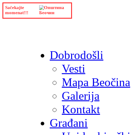
Sačekajte
momenat!!!
Dobrodošli
Vesti
Mapa Beočina
Galerija
Kontakt
Građani