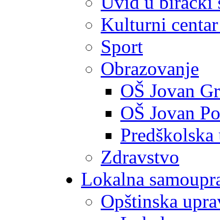
Uvid u birački 
Kulturni centar
Sport
Obrazovanje
OŠ Jovan Gr
OŠ Jovan Po
Predškolska
Zdravstvo
Lokalna samoupr
Opštinska upra