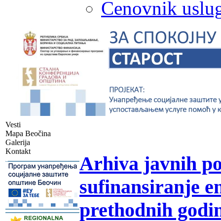
Cenovnik uslug
Vesti
Mapa Beočina
Galerija
Kontakt
Arhiva javnih po
-
sufinansiranje en
prethodnih godi
-