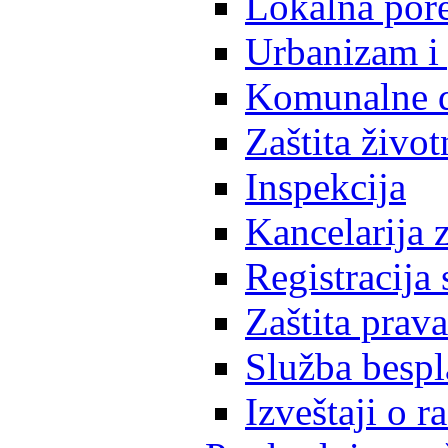
Lokalna pore
Urbanizam i 
Komunalne d
Zaštita život
Inspekcija
Kancelarija z
Registracija
Zaštita prava
Služba besp
Izveštaji o 