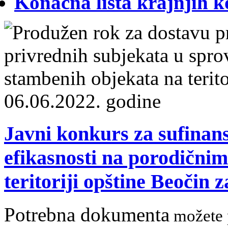
Konačna lista krajnjih 
Javni konkurs za sufinan
efikasnosti na porodični
teritoriji opštine Beočin 
Potrebna dokumenta
možete p