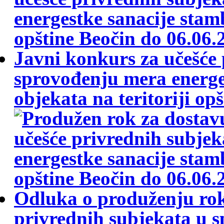
Javni konkurs za učešće 
sprovođenju mera energe
objekata na teritoriji op
Odluka o produženju rok
privrednih subjekata u 