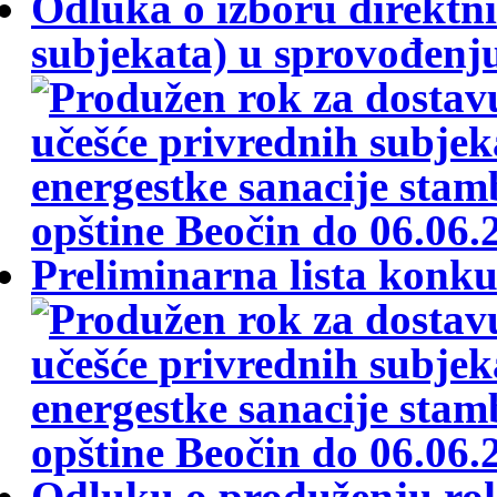
Odluka o izboru direktni
subjekata) u sprovođenju
Preliminarna lista konku
Odluku o produženju rok