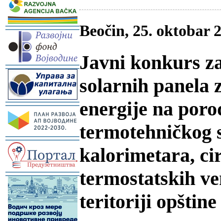
Beočin, 25. oktobar 
-
Javni konkurs za
-
solarnih panela 
energije na por
-
termotehničkog 
-
kalorimetara, ci
termostatskih ven
-
teritoriji opštin