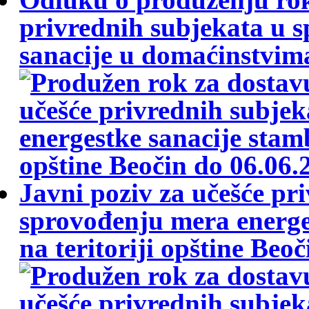
privrednih subjekata u 
sanacije u domaćinstvima 
Javni poziv za učešće pr
sprovođenju mera energe
na teritoriji opštine Beoč