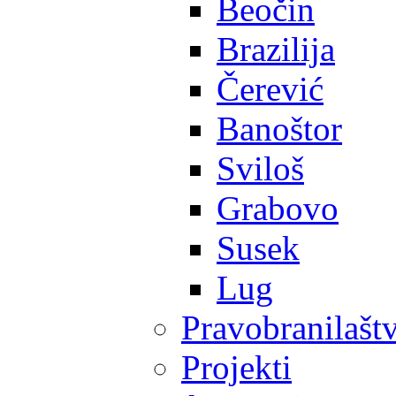
Beočin
Brazilija
Čerević
Banoštor
Sviloš
Grabovo
Susek
Lug
Pravobranilašt
Projekti