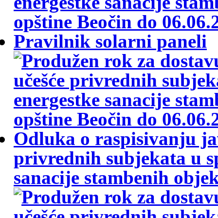
Pravilnik solarni paneli
Odluka o raspisivanju j
privrednih subjekata u 
sanacije stambenih objeka