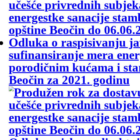
Odluka o raspisivanju j
sufinansiranje mera ener
porodičnim kućama i stan
Beočin za 2021. godinu