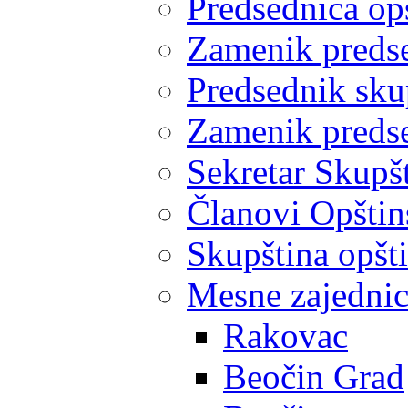
Predsednica op
Zamenik predse
Predsednik sku
Zamenik predse
Sekretar Skupšt
Članovi Opštin
Skupština opšt
Mesne zajedni
Rakovac
Beočin Grad