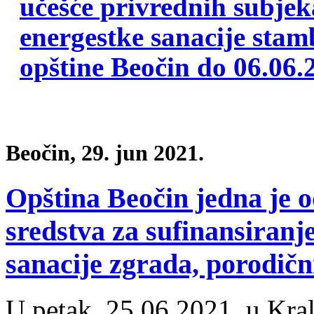
Beočin, 29. jun 2021.
Opština Beočin jedna je o
sredstva za sufinansiran
sanacije zgrada, porodičn
U petak, 25.06.2021. u Kral