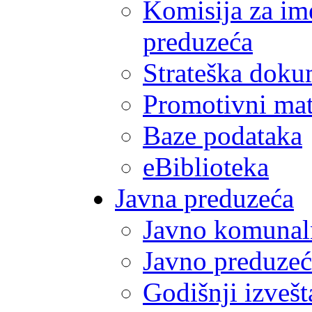
Komisija za im
preduzeća
Strateška doku
Promotivni mate
Baze podataka
eBiblioteka
Javna preduzeća
Javno komunal
Javno preduzeć
Godišnji izvešt