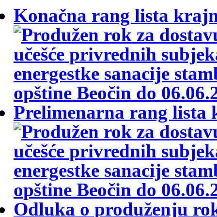
Konačna rang lista krajn
Prelimenarna rang lista 
Odluka o produženju ro