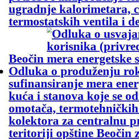
ugradnje kalorimetara, 
termostatskih ventila i del
Beočin
Odluka o produženju ro
sufinansiranje mera ener
kuća i stanova koje se o
omotača, termotehničkih 
kolektora za centralnu p
teritoriji opštine Beočin