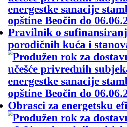
Pravilnik o sufinansiran
porodičnih kuća i stanov
Obrasci za energetsku ef