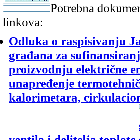
Potrebna dokument
-
-
linkova:
Odluka o raspisivanju J
građana za sufinansiranj
proizvodnju električne e
unapređenje termotehni
kalorimetara, cirkulacio
ventila i delitelja toplote