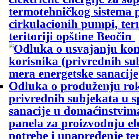
termotehničkog sistema 
cirkulacionih pumpi, term
teritoriji opštine Beočin
Odluka o produženju rok
privrednih subjekata u 
sanacije u domaćinstvim
panela za proizvodnju el
potrebe i unapređenje t