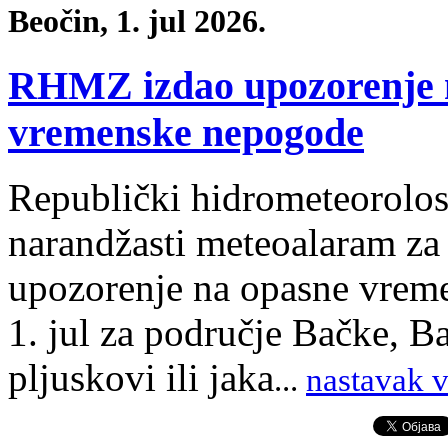
Beočin, 1. jul 2026.
RHMZ izdao upozorenje n
vremenske nepogode
Republički hidrometeorolos
narandžasti meteoalaram za 
upozorenje na opasne vreme
1. jul za područje Bačke, B
pljuskovi ili jaka
.
..
nastavak v