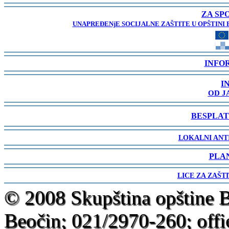
-
ZA SP
UNAPREĐENjE SOCIJALNE ZAŠTITE U OPŠTINI 
-
INFO
-
I
OD J
-
BESPLAT
-
LOKALNI ANT
-
PLA
-
LICE ZA ZAŠT
-
© 2008 Skupština opštine 
Beočin; 021/2970-260; offi