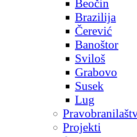
Beočin
Brazilija
Čerević
Banoštor
Sviloš
Grabovo
Susek
Lug
Pravobranilašt
Projekti