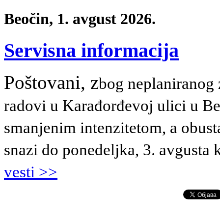
Beočin, 1. avgust 2026.
Servisna informacija
Poštovani, z
bog neplaniranog z
radovi u Karađorđevoj ulici u B
smanjenim intenzitetom, a obust
snazi do ponedeljka, 3. avgusta 
vesti >>