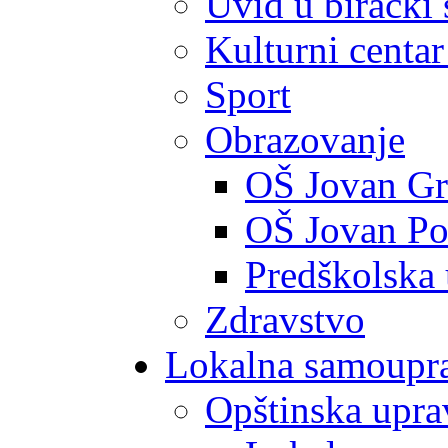
Uvid u birački 
Kulturni centar
Sport
Obrazovanje
OŠ Jovan Gr
OŠ Jovan Po
Predškolska
Zdravstvo
Lokalna samoupr
Opštinska upra