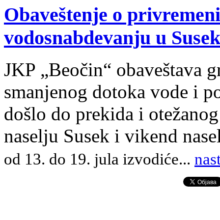
Obaveštenje o privreme
vodosnabdevanju u Susek
JKP „Beočin“ obaveštava gr
smanjenog dotoka vode i po
došlo do prekida i otežano
naselju Susek i vikend nas
od 13. do 19. jula izvodiće
.
..
nas