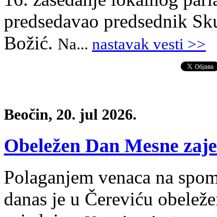
predsedavao predsednik Sku
Božić.
Na
.
..
nastavak vesti >>
Beočin, 20. jul 2026.
Obeležen Dan Mesne zaje
Polaganjem venaca na spom
danas je u Čereviću obele