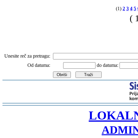
(1)
2
3
4
5
( 
Unesite reč za pretragu:
Od datuma:
do datuma:
-
LOKAL
ADMIN