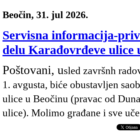
Beočin, 31. jul 2026.
Servisna informacija-pri
delu Karađovrđeve ulice 
Poštovani, u
sled završnh radov
1. avgusta, biće obustavljen sao
ulice u Beočinu (pravac od Dun
ulice).
Molimo građane i sve uče