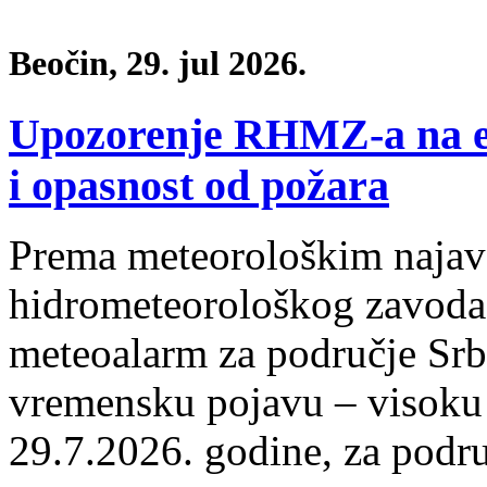
Beočin, 29. jul 2026.
Upozorenje RHMZ-a na e
i opasnost od požara
Prema meteorološkim naja
hidrometeorološkog zavoda, 
meteoalarm za područje Srb
vremensku pojavu – visoku t
29.7.2026. godine, za podr