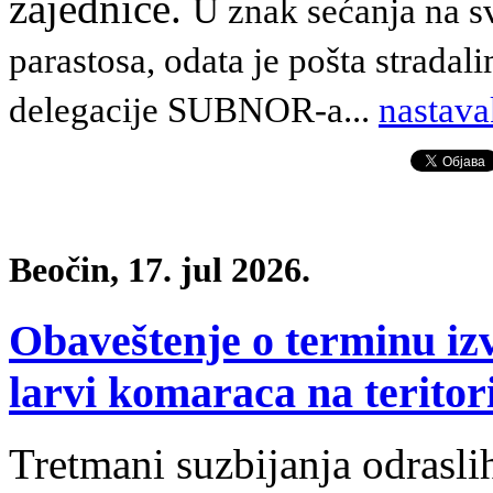
zajednice.
U znak sećanja na s
parastosa, odata je pošta stradal
delegacije SUBNOR-a
.
..
nastava
Beočin, 17. jul 2026.
Obaveštenje o terminu iz
larvi komaraca na teritori
Tretmani suzbijanja odrasli