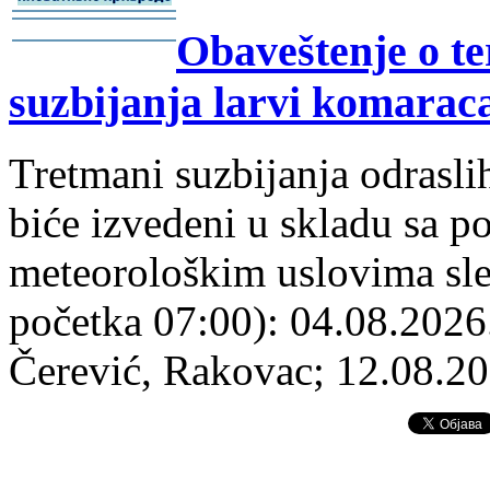
-
Obaveštenje o t
-
suzbijanja larvi komaraca
Tretmani suzbijanja odrasli
biće izvedeni u skladu sa p
meteorološkim uslovima sl
početka 07:00): 04.08.2026.
Čerević, Rakovac; 12.08.20