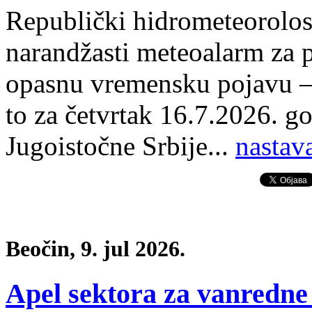
Republički hidrometeorolosk
narandžasti meteoalarm za p
opasnu vremensku pojavu – 
to za četvrtak 16.7.2026. go
Jugoistočne Srbije
.
..
nastav
Beočin, 9. jul 2026.
Apel sektora za vanredne