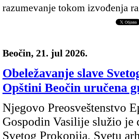
razumevanje tokom izvođenja ra
Beočin, 21. jul 2026.
Obeležavanje slave Sveto
Opštini Beočin uručena 
Njegovo Preosveštenstvo E
Gospodin Vasilije služio je 
Svetog Prokopija, Svetu arh