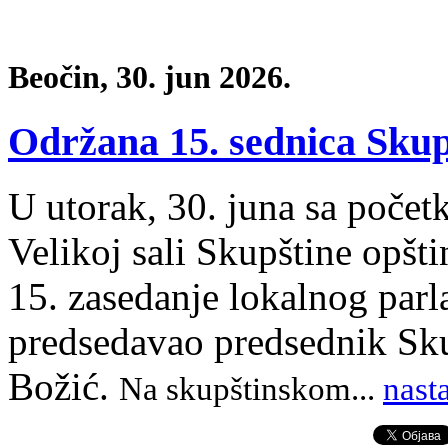
Beočin, 30. jun 2026.
Održana 15. sednica Skup
U utorak, 30. juna sa poče
Velikoj sali Skupštine opšt
15. zasedanje lokalnog parl
predsedavao predsednik Sku
Božić.
Na skupštinskom
.
..
nast