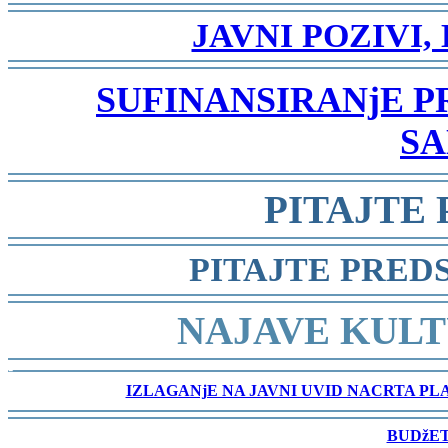
-
JAVNI POZIVI,
-
SUFINANSIRANjE 
SA
-
PITAJTE
-
PITAJTE PRED
-
NAJAVE KULT
-
IZLAGANjE NA JAVNI UVID NACRTA P
-
BUDžET