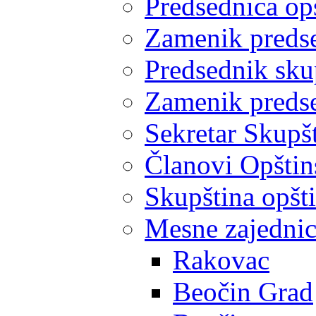
Predsednica op
Zamenik predse
Predsednik sku
Zamenik predse
Sekretar Skupšt
Članovi Opštin
Skupština opšt
Mesne zajedni
Rakovac
Beočin Grad