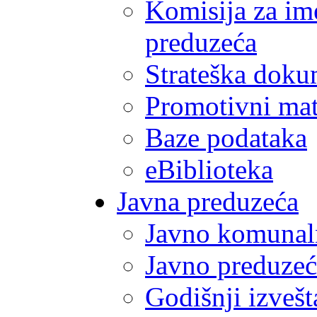
Komisija za im
preduzeća
Strateška doku
Promotivni mate
Baze podataka
eBiblioteka
Javna preduzeća
Javno komunal
Javno preduzeć
Godišnji izvešt