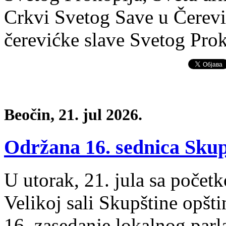
Crkvi Svetog Save u Čerevi
čerevićke slave Svetog Pro
Beočin, 21. jul 2026.
Održana 16. sednica Skup
U utorak, 21. jula sa počet
Velikoj sali Skupštine opšt
16. zasedanje lokalnog parl