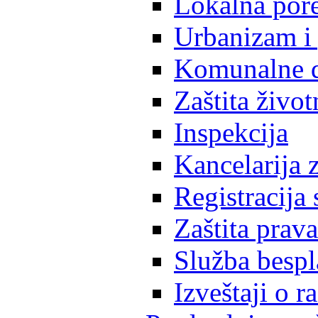
Lokalna pore
Urbanizam i 
Komunalne d
Zaštita život
Inspekcija
Kancelarija z
Registracija
Zaštita prava
Služba besp
Izveštaji o 