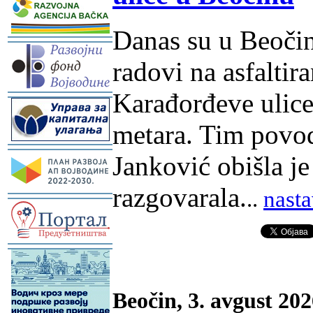
Danas su u Beočin
-
radovi na asfaltir
Karađorđeve ulice
-
metara. Tim povod
-
Janković obišla je
razgovarala.
..
nasta
-
-
Beočin, 3. avgust 202