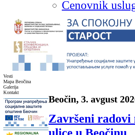
Cenovnik uslug
Vesti
Mapa Beočina
Galerija
Kontakt
Beočin, 3. avgust 202
-
Završeni radovi 
ulice u Beočinu
-