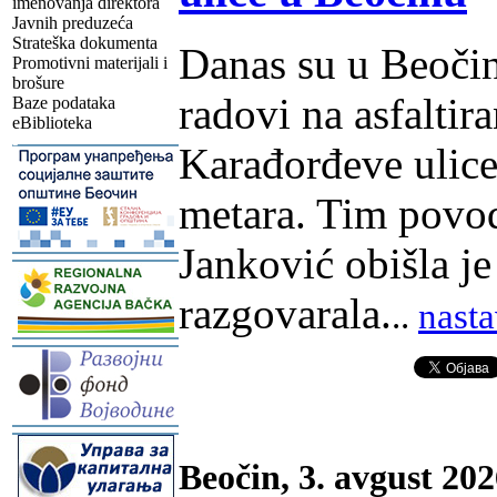
imenovanja direktora
Javnih preduzeća
Strateška dokumenta
Danas su u Beočin
Promotivni materijali i
brošure
radovi na asfaltir
Baze podataka
eBiblioteka
-
Karađorđeve ulice
metara. Tim povod
Janković obišla je
-
razgovarala.
..
nasta
-
-
Beočin, 3. avgust 202