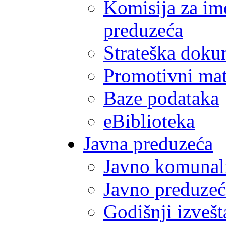
Komisija za im
preduzeća
Strateška doku
Promotivni mate
Baze podataka
eBiblioteka
Javna preduzeća
Javno komunal
Javno preduzeć
Godišnji izvešt