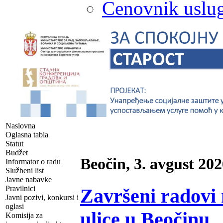
Cenovnik uslug
Naslovna
Oglasna tabla
Statut
Budžet
Beočin, 3. avgust 202
Informator o radu
Službeni list
Javne nabavke
Pravilnici
Završeni radovi 
Javni pozivi, konkursi i
oglasi
ulice u Beočinu
Komisija za