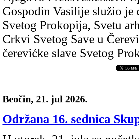
Gospodin Vasilije služio je 
Svetog Prokopija, Svetu arh
Crkvi Svetog Save u Čerevi
čerevićke slave Svetog Pro
Beočin, 21. jul 2026.
Održana 16. sednica Skup