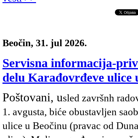
Beočin, 31. jul 2026.
Servisna informacija-pri
delu Karađovrđeve ulice 
Poštovani, u
sled završnh radov
1. avgusta, biće obustavljen sao
ulice u Beočinu (pravac od Dun