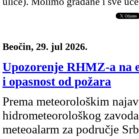
ulice).
Molimo građane i sve uče
Beočin, 29. jul 2026.
Upozorenje RHMZ-a na e
i opasnost od požara
Prema meteorološkim naja
hidrometeorološkog zavoda, 
meteoalarm za područje Srb