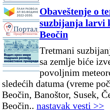
-
Obaveštenje o t
suzbijanja larvi 
-
Beočin
-
Tretmani suzbijan
sa zemlje biće izv
-
povoljnim meteor
-
sledećih datuma (vreme poč
Beočin, Banoštor, Susek, Č
Beočin..
nastavak vesti >>