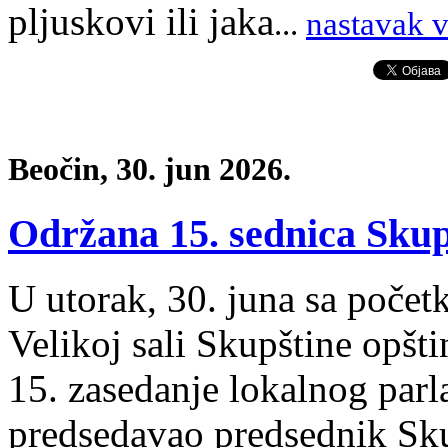
pljuskovi ili jaka
.
..
nastavak v
Beočin, 30. jun 2026.
Održana 15. sednica Skup
U utorak, 30. juna sa poče
Velikoj sali Skupštine opšt
15. zasedanje lokalnog parl
predsedavao predsednik Sku