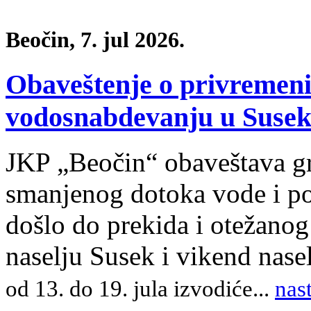
Beočin, 7. jul 2026.
Obaveštenje o privreme
vodosnabdevanju u Susek
JKP „Beočin“ obaveštava gr
smanjenog dotoka vode i po
došlo do prekida i otežano
naselju Susek i vikend nas
od 13. do 19. jula izvodiće
.
..
nas