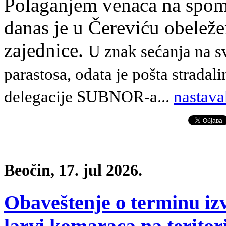
Polaganjem venaca na spom
danas je u Čereviću obele
zajednice.
U znak sećanja na s
parastosa, odata je pošta stradal
delegacije SUBNOR-a
.
..
nastava
Beočin, 17. jul 2026.
Obaveštenje o terminu iz