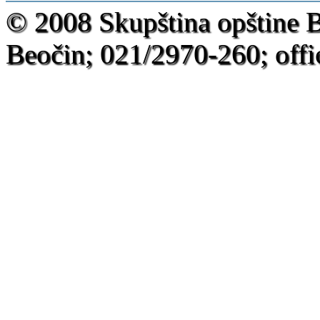
-
© 2008 Skupština opštine 
Beočin; 021/2970-260; offi