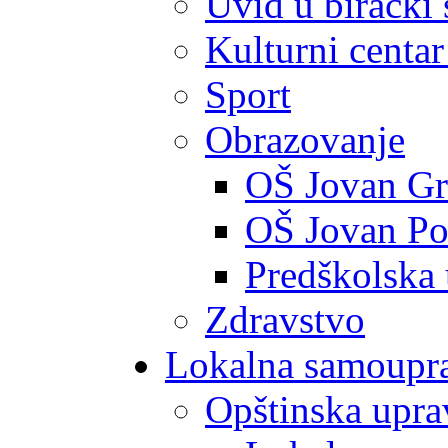
Uvid u birački 
Kulturni centar
Sport
Obrazovanje
OŠ Jovan Gr
OŠ Jovan Po
Predškolska
Zdravstvo
Lokalna samoupr
Opštinska upra