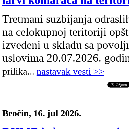
larvi komaraca na teritori
Tretmani suzbijanja odrasli
na celokupnoj teritoriji opš
izvedeni u skladu sa povol
uslovima 20.07.2026. godi
prilika
.
..
nastavak vesti >>
Beočin, 16. jul 2026.