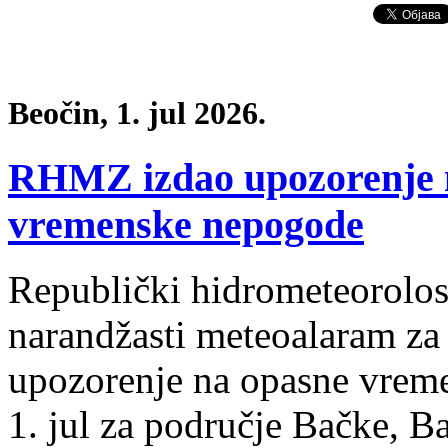
Beočin, 1. jul 2026.
RHMZ izdao upozorenje n
vremenske nepogode
Republički hidrometeorolos
narandžasti meteoalaram za 
upozorenje na opasne vreme
1. jul za područje Bačke, B