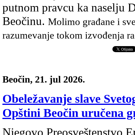
putnom pravcu ka naselju 
Beočinu.
Molimo građane i sve 
razumevanje tokom izvođenja ra
Beočin, 21. jul 2026.
Obeležavanje slave Sveto
Opštini Beočin uručena 
Njegovo Preosveštenstvo E