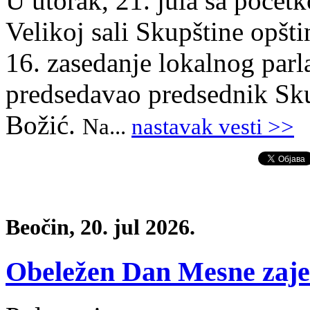
U utorak, 21. jula sa počet
Velikoj sali Skupštine opšt
16. zasedanje lokalnog parl
predsedavao predsednik Sku
Božić.
Na
.
..
nastavak vesti >>
Beočin, 20. jul 2026.
Obeležen Dan Mesne zaje