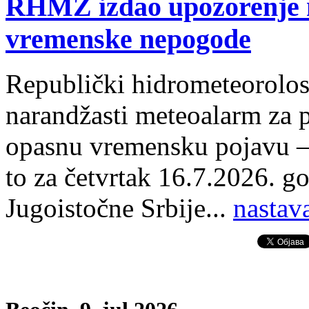
RHMZ izdao upozorenje n
vremenske nepogode
Republički hidrometeorolosk
narandžasti meteoalarm za p
opasnu vremensku pojavu – 
to za četvrtak 16.7.2026. go
Jugoistočne Srbije
.
..
nastav