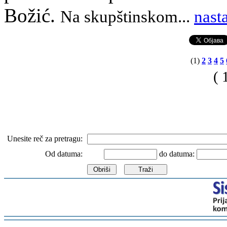
Božić.
Na skupštinskom
.
..
nast
(1)
2
3
4
5
( 
Unesite reč za pretragu:
Od datuma:
do datuma:
-