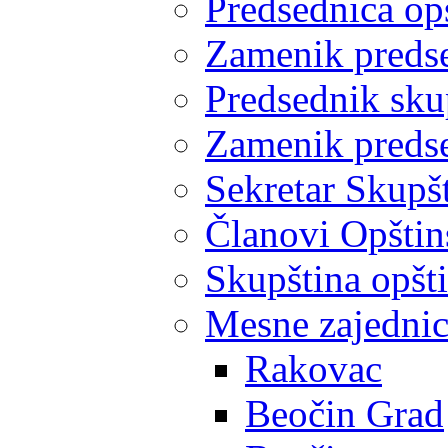
Predsednica op
Zamenik predse
Predsednik sku
Zamenik predse
Sekretar Skupšt
Članovi Opštin
Skupština opšt
Mesne zajedni
Rakovac
Beočin Grad