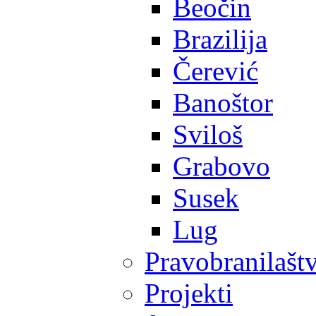
Beočin
Brazilija
Čerević
Banoštor
Sviloš
Grabovo
Susek
Lug
Pravobranilašt
Projekti