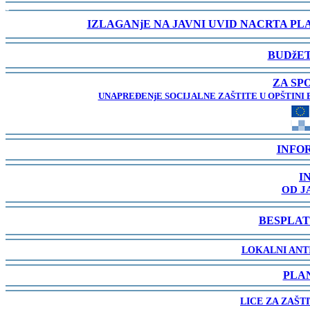
-
IZLAGANjE NA JAVNI UVID NACRTA P
-
BUDžET
-
ZA SP
UNAPREĐENjE SOCIJALNE ZAŠTITE U OPŠTINI 
-
INFO
-
I
OD J
-
BESPLAT
-
LOKALNI ANT
-
PLA
-
LICE ZA ZAŠT