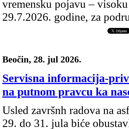
vremensku pojavu – visoku t
29.7.2026. godine, za podr
Beočin, 28. jul 2026.
Servisna informacija-pri
na putnom pravcu ka nas
Usled završnh radova na asf
29. do 31. jula biće obustav