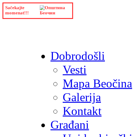
Sačekajte
momenat!!!
Dobrodošli
Vesti
Mapa Beočina
Galerija
Kontakt
Građani