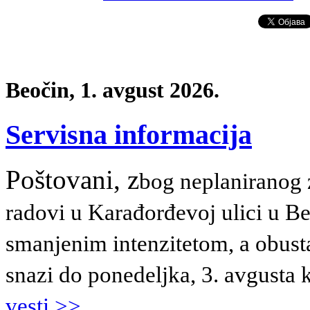
Beočin, 1. avgust 2026.
Servisna informacija
Poštovani, z
bog neplaniranog z
radovi u Karađorđevoj ulici u B
smanjenim intenzitetom, a obust
snazi do ponedeljka, 3. avgusta 
vesti >>