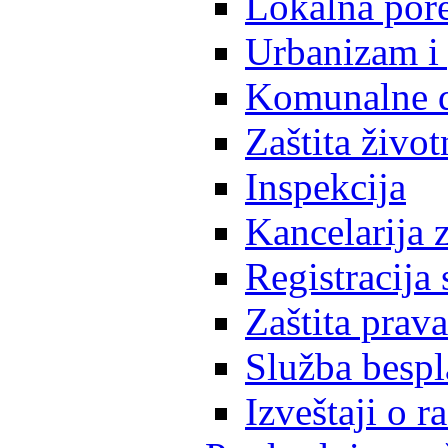
Lokalna pore
Urbanizam i 
Komunalne d
Zaštita život
Inspekcija
Kancelarija z
Registracija
Zaštita prava
Služba besp
Izveštaji o 