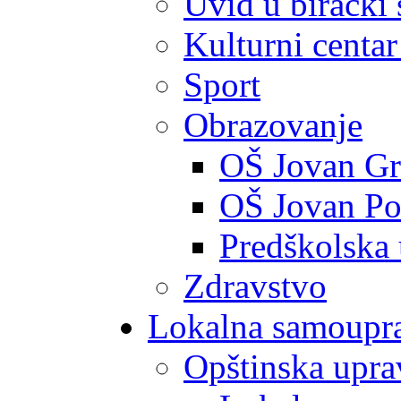
Uvid u birački 
Kulturni centar
Sport
Obrazovanje
OŠ Jovan Gr
OŠ Jovan Po
Predškolska
Zdravstvo
Lokalna samoupr
Opštinska upra