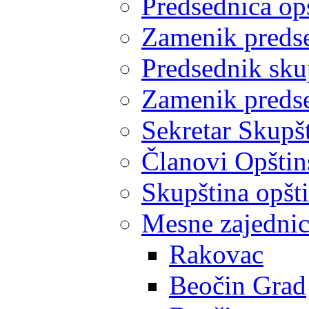
Predsednica op
Zamenik predse
Predsednik sku
Zamenik predse
Sekretar Skupšt
Članovi Opštin
Skupština opšt
Mesne zajedni
Rakovac
Beočin Grad