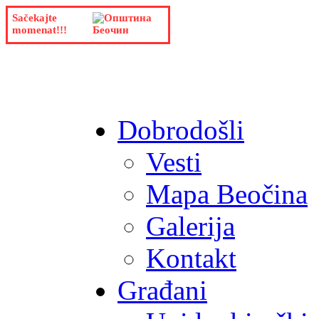
Sačekajte
momenat!!!
Dobrodošli
Vesti
Mapa Beočina
Galerija
Kontakt
Građani