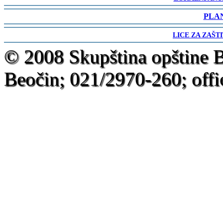
-
PLA
-
LICE ZA ZAŠT
-
© 2008 Skupština opštine 
Beočin; 021/2970-260; offi