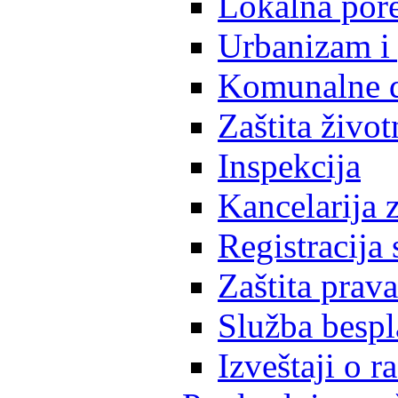
Lokalna pore
Urbanizam i 
Komunalne d
Zaštita život
Inspekcija
Kancelarija z
Registracija
Zaštita prava
Služba besp
Izveštaji o 