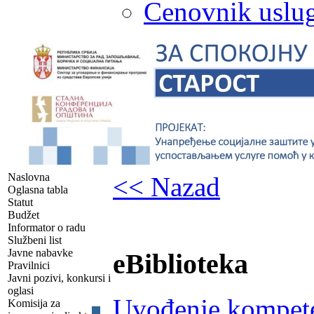
Cenovnik uslug
Naslovna
<< Nazad
Oglasna tabla
Statut
Budžet
Informator o radu
Službeni list
Javne nabavke
eBiblioteka
Pravilnici
Javni pozivi, konkursi i
oglasi
Uvođenje kompete
Komisija za