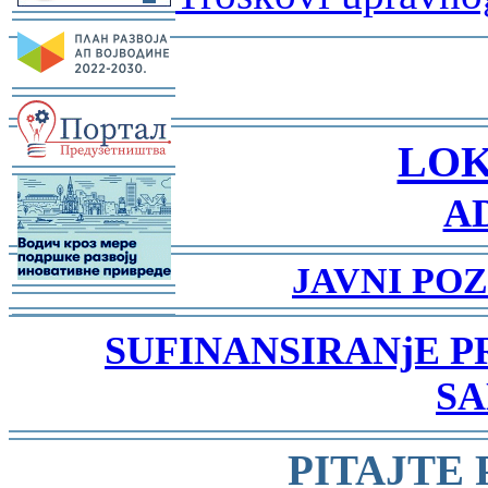
-
-
-
LOK
-
A
-
JAVNI POZ
-
-
-
SUFINANSIRANjE 
SA
-
PITAJTE