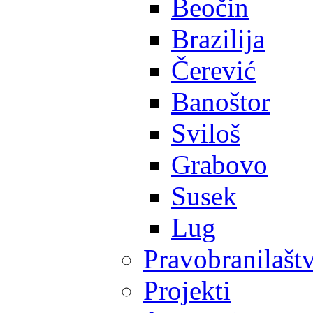
Beočin
Brazilija
Čerević
Banoštor
Sviloš
Grabovo
Susek
Lug
Pravobranilašt
Projekti