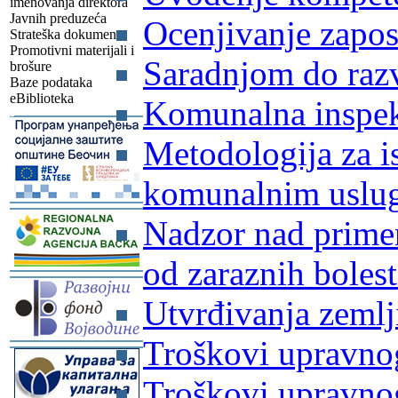
imenovanja direktora
Javnih preduzeća
Ocenjivanje zapo
Strateška dokumenta
Promotivni materijali i
Saradnjom do razv
brošure
Baze podataka
eBiblioteka
Komunalna inspek
-
Metodologija za is
komunalnim usl
-
Nadzor nad primen
od zaraznih boles
-
Utvrđivanja zemlj
Troškovi upravno
-
Troškovi upravno