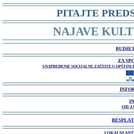
-
PITAJTE PRED
-
NAJAVE KULT
-
BUDžET
-
ZA SP
UNAPREĐENjE SOCIJALNE ZAŠTITE U OPŠTINI 
-
INFO
-
I
OD J
-
BESPLAT
-
LOKALNI ANT