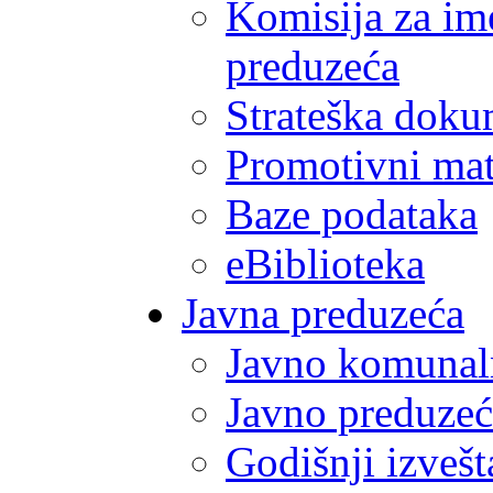
Komisija za im
preduzeća
Strateška doku
Promotivni mate
Baze podataka
eBiblioteka
Javna preduzeća
Javno komunal
Javno preduzeć
Godišnji izvešt