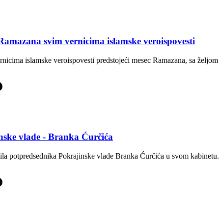
 Ramazana svim vernicima islamske veroispovesti
ernicima islamske veroispovesti predstojeći mesec Ramazana, sa željom 
-
nske vlade - Branka Ćurčića
tila potpredsednika Pokrajinske vlade Branka Ćurčića u svom kabinetu.
-