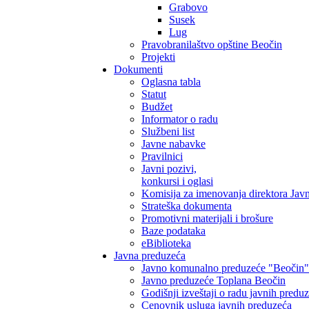
Grabovo
Susek
Lug
Pravobranilaštvo opštine Beočin
Projekti
Dokumenti
Oglasna tabla
Statut
Budžet
Informator o radu
Službeni list
Javne nabavke
Pravilnici
Javni pozivi,
konkursi i oglasi
Komisija za imenovanja direktora Jav
Strateška dokumenta
Promotivni materijali i brošure
Baze podataka
eBiblioteka
Javna preduzeća
Javno komunalno preduzeće "Beočin"
Javno preduzeće Toplana Beočin
Godišnji izveštaji o radu javnih predu
Cenovnik usluga javnih preduzeća