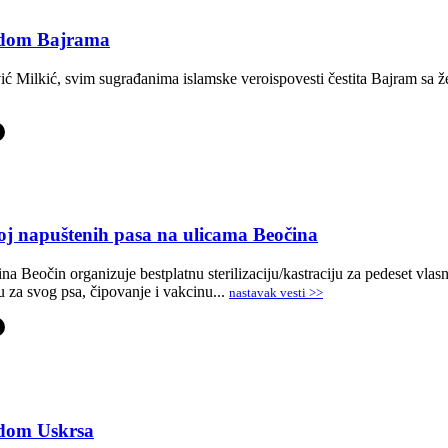
vodom Bajrama
 Milkić, svim sugrađanima islamske veroispovesti čestita Bajram sa žel
-
j napuštenih pasa na ulicama Beočina
na Beočin organizuje bestplatnu sterilizaciju/kastraciju za pedeset vlasn
ju za svog psa, čipovanje i vakcinu...
nastavak vesti >>
-
odom Uskrsa