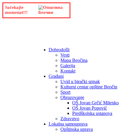
Sačekajte
momenat!!!
Dobrodošli
Vesti
Mapa Beočina
Galerija
Kontakt
Građani
Uvid u birački spisak
Kulturni centar opštine Beočin
Sport
Obrazovanje
OŠ Jovan Grčić Milenko
OŠ Jovan Popović
Predškolska ustanova
Zdravstvo
Lokalna samouprava
Opštinska uprava