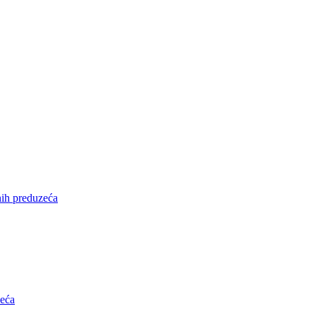
nih preduzeća
zeća