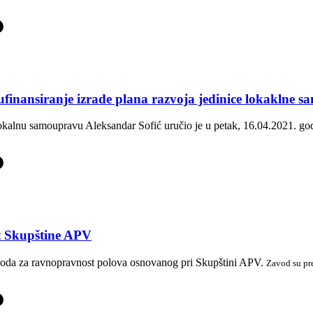
-
ufinansiranje izrade plana razvoja jedinice lokaklne 
 lokalnu samoupravu Aleksandar Sofić uručio je u petak, 16.04.2021. g
-
t Skupštine APV
avoda za ravnopravnost polova osnovanog pri Skupštini APV.
Zavod su pre
-