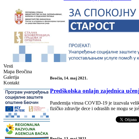
Vesti
Mapa Beočina
Galerija
Beočin, 14. maj 2021.
Kontakt
-
Predškolska onlajn zajednica učenj
Pandemija virusa COVID-19 je izazvala velike
fizičko zdravlje dece i odraslih ne mogu se još
-
Beočin, 13. maj 2021.