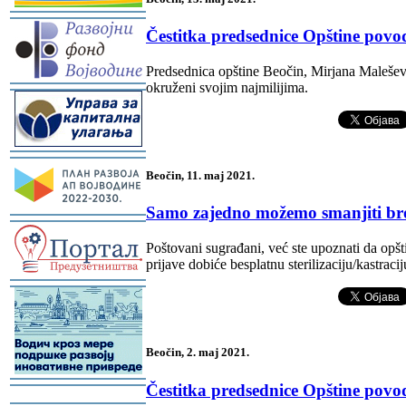
-
Čestitka predsednice Opštine po
Predsednica opštine Beočin, Mirjana Malešević
okruženi svojim najmilijima.
-
-
Beočin, 11. maj 2021.
Samo zajedno možemo smanjiti bro
-
Poštovani sugrađani, već ste upoznati da opšti
prijave dobiće besplatnu sterilizaciju/kastraci
-
Beočin, 2. maj 2021.
-
Čestitka predsednice Opštine pov