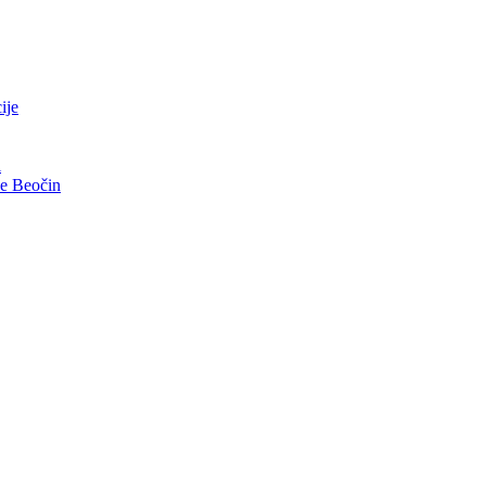
ije
i
ve Beočin