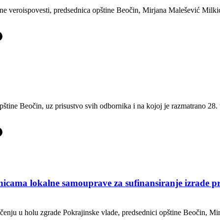
 veroispovesti, predsednica opštine Beočin, Mirjana Malešević Milkić, u
-
pštine Beočin, uz prisustvo svih odbornika i na kojoj je razmatrano 28
-
inicama lokalne samouprave za sufinansiranje izrade p
čenju u holu zgrade Pokrajinske vlade, predsednici opštine Beočin, Mi