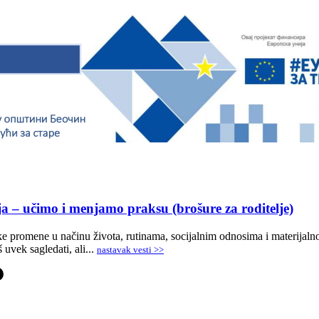
a – učimo i menjamo praksu (brošure za roditelje)
 promene u načinu života, rutinama, socijalnim odnosima i materijalnoj
 uvek sagledati, ali...
nastavak vesti >>
-