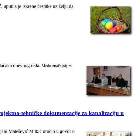
putila je iskrene čestitke uz želju da
. tačaka dnevnog reda.
Među značajnijim
rojektno-tehničke dokumentacije za kanalizaciju u
rjani Malešević Milkić uručio Ugovor o