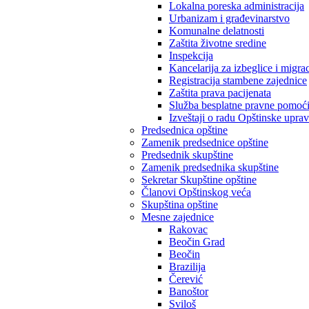
Lokalna poreska administracija
Urbanizam i građevinarstvo
Komunalne delatnosti
Zaštita životne sredine
Inspekcija
Kancelarija za izbeglice i migrac
Registracija stambene zajednice
Zaštita prava pacijenata
Služba besplatne pravne pomoć
Izveštaji o radu Opštinske upra
Predsednica opštine
Zamenik predsednice opštine
Predsednik skupštine
Zamenik predsednika skupštine
Sekretar Skupštine opštine
Članovi Opštinskog veća
Skupština opštine
Mesne zajednice
Rakovac
Beočin Grad
Beočin
Brazilija
Čerević
Banoštor
Sviloš