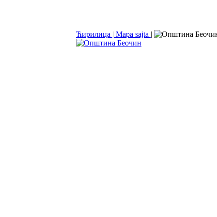
Ћирилица
|
Mapa sajta
|