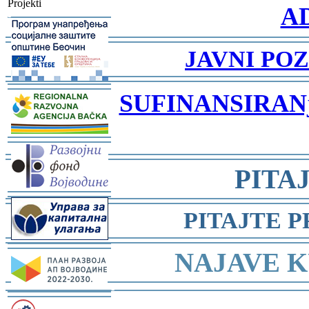
Projekti
A
-
-
JAVNI POZ
-
-
SUFINANSIRA
-
-
PITA
-
-
PITAJTE 
-
-
NAJAVE K
-
-