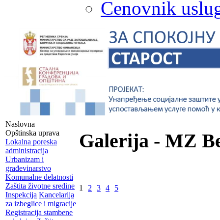
Cenovnik uslug
Naslovna
Opštinska uprava
Galerija - MZ B
Lokalna poreska
administracija
Urbanizam i
građevinarstvo
Komunalne delatnosti
Zaštita životne sredine
1
2
3
4
5
Inspekcija
Kancelarija
za izbeglice i migracije
Registracija stambene