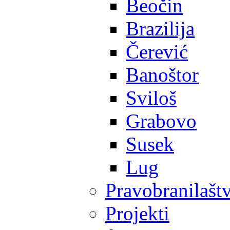
Beočin
Brazilija
Čerević
Banoštor
Sviloš
Grabovo
Susek
Lug
Pravobranilašt
Projekti