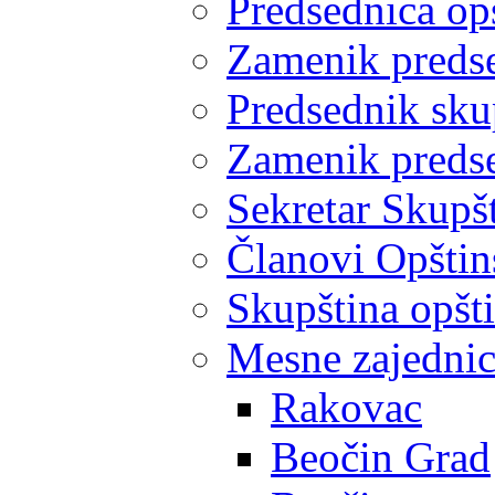
Predsednica op
Zamenik predse
Predsednik sku
Zamenik predse
Sekretar Skupšt
Članovi Opštin
Skupština opšt
Mesne zajedni
Rakovac
Beočin Grad