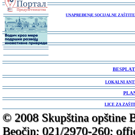
-
UNAPREĐENjE SOCIJALNE ZAŠTITE 
-
-
-
-
-
-
BESPLAT
-
LOKALNI ANT
-
PLA
-
LICE ZA ZAŠT
-
© 2008 Skupština opštine 
Beočin; 021/2970-260; offi