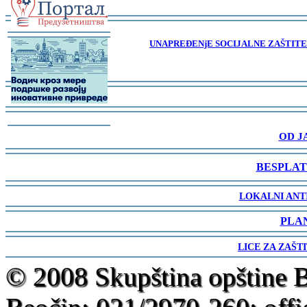
-
-
UNAPREĐENjE SOCIJALNE ZAŠTITE 
-
-
-
-
OD J
-
BESPLAT
-
LOKALNI ANT
-
PLA
-
LICE ZA ZAŠT
-
© 2008 Skupština opštine 