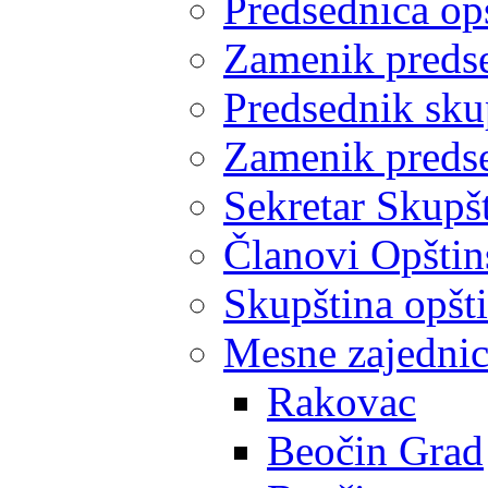
Predsednica op
Zamenik predse
Predsednik sku
Zamenik predse
Sekretar Skupšt
Članovi Opštin
Skupština opšt
Mesne zajedni
Rakovac
Beočin Grad