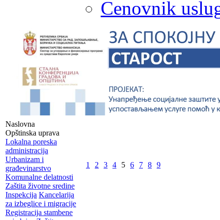
Cenovnik uslug
Naslovna
Opštinska uprava
Lokalna poreska
administracija
Urbanizam i
1
2
3
4
5
6
7
8
9
građevinarstvo
Komunalne delatnosti
Zaštita životne sredine
Inspekcija
Kancelarija
za izbeglice i migracije
Registracija stambene