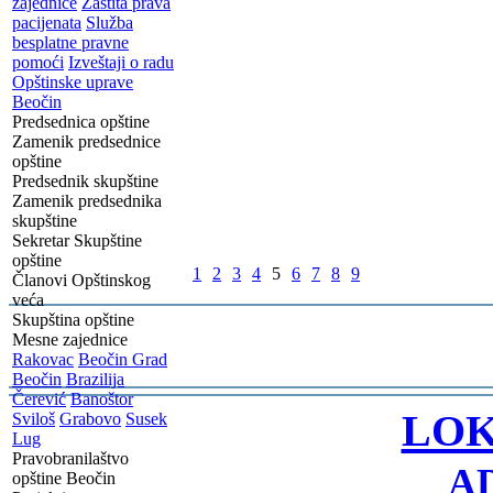
zajednice
Zaštita prava
pacijenata
Služba
besplatne pravne
pomoći
Izveštaji o radu
Opštinske uprave
Beočin
Predsednica opštine
Zamenik predsednice
opštine
Predsednik skupštine
Zamenik predsednika
skupštine
Sekretar Skupštine
opštine
1
2
3
4
5
6
7
8
9
Članovi Opštinskog
veća
Skupština opštine
Mesne zajednice
Rakovac
Beočin Grad
Beočin
Brazilija
-
Čerević
Banoštor
LOK
Sviloš
Grabovo
Susek
Lug
Pravobranilaštvo
A
opštine Beočin