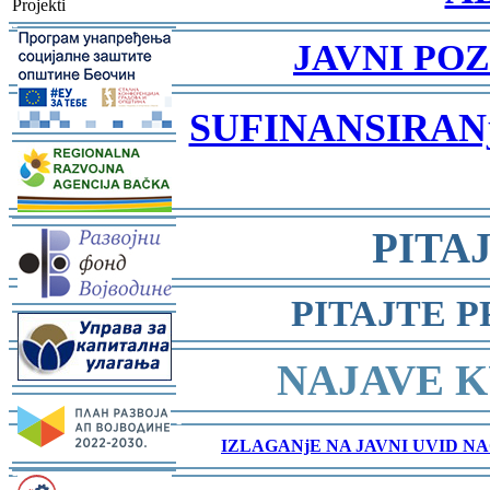
Projekti
-
-
JAVNI POZ
-
SUFINANSIRA
-
-
-
PITA
-
PITAJTE 
-
-
NAJAVE K
-
-
IZLAGANjE NA JAVNI UVID 
-
-