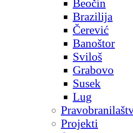
Beočin
Brazilija
Čerević
Banoštor
Sviloš
Grabovo
Susek
Lug
Pravobranilašt
Projekti