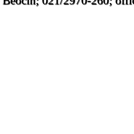
Beočin; 021/2970-260; offi