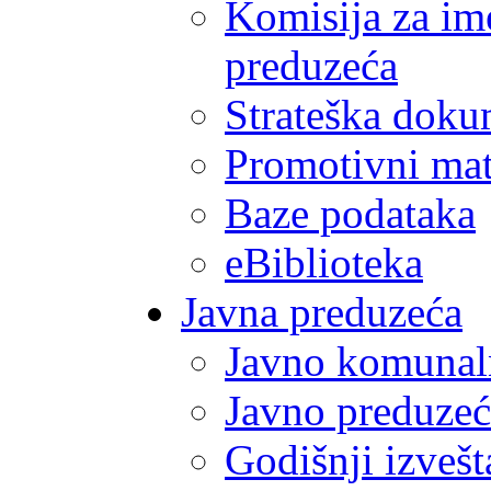
Komisija za im
preduzeća
Strateška doku
Promotivni mate
Baze podataka
eBiblioteka
Javna preduzeća
Javno komunal
Javno preduzeć
Godišnji izvešt