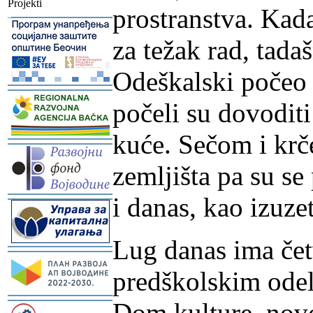
Projekti
prostranstva. Kad
-
za težak rad, tada
Odeškalski počeo d
-
počeli su dovoditi
kuće. Sečom i krč
-
zemljišta pa su se
i danas, kao izuze
-
Lug danas ima čet
-
predškolskim odel
-
Dom kulture, nov