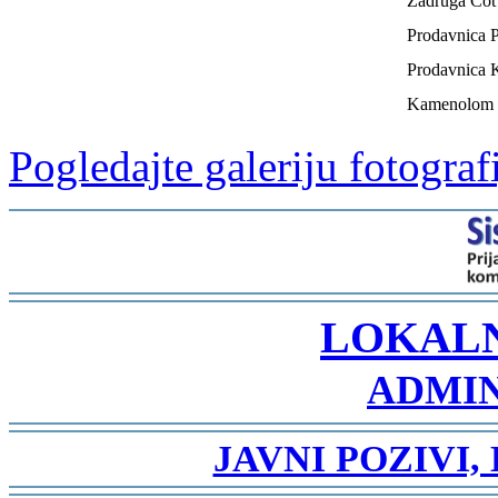
Zadruga Čot
Prodavnica 
Prodavnica 
Kamenolom 
Pogledajte galeriju fotogr
-
LOKAL
ADMIN
-
JAVNI POZIVI,
-