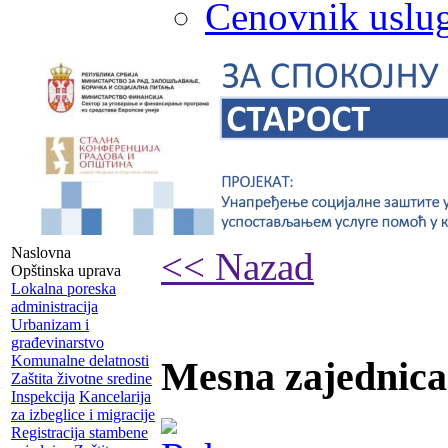
Cenovnik uslug
Naslovna
<< Nazad
Opštinska uprava
Lokalna poreska
administracija
Urbanizam i
građevinarstvo
Komunalne delatnosti
Mesna zajednic
Zaštita životne sredine
Inspekcija
Kancelarija
za izbeglice i migracije
Registracija stambene