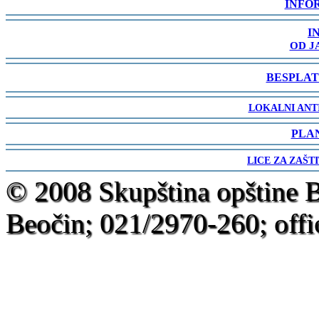
INFO
-
I
OD J
-
BESPLAT
-
LOKALNI ANT
-
PLA
-
LICE ZA ZAŠT
-
© 2008 Skupština opštine 
Beočin; 021/2970-260; offi