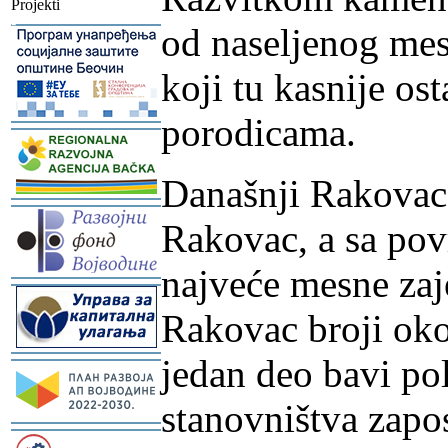
Projekti
-
od naseljenog mest
koji tu kasnije os
porodicama.
-
Današnji Rakovac s
-
Rakovac, a sa pov
najveće mesne zaj
-
Rakovac broji oko
jedan deo bavi po
-
stanovništva zap
-