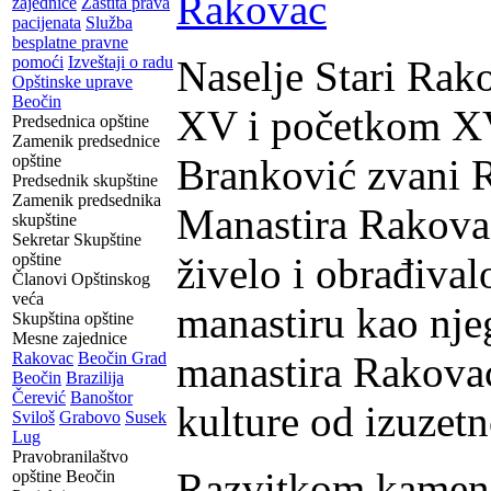
zajednice
Zaštita prava
pacijenata
Služba
besplatne pravne
pomoći
Izveštaji o radu
Naselje Stari Rako
Opštinske uprave
Beočin
XV i početkom XV
Predsednica opštine
Zamenik predsednice
opštine
Branković zvani 
Predsednik skupštine
Zamenik predsednika
Manastira Rakovac
skupštine
Sekretar Skupštine
opštine
živelo i obrađival
Članovi Opštinskog
veća
manastiru kao nje
Skupština opštine
Mesne zajednice
Rakovac
Beočin Grad
manastira Rakovac
Beočin
Brazilija
Čerević
Banoštor
kulture od izuzetn
Sviloš
Grabovo
Susek
Lug
Pravobranilaštvo
Razvitkom kamenol
opštine Beočin