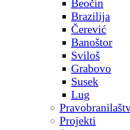
Beočin
Brazilija
Čerević
Banoštor
Sviloš
Grabovo
Susek
Lug
Pravobranilašt
Projekti