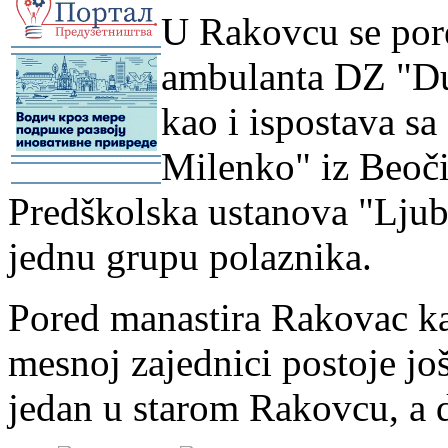
U Rakovcu se pore
-
ambulanta DZ "Du
kao i ispostava sa
Milenko" iz Beoči
-
-
Predškolska ustanova "Ljub
jednu grupu polaznika.
Pored manastira Rakovac ka
mesnoj zajednici postoje jo
jedan u starom Rakovcu, a d