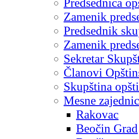
Predsednica op
Zamenik predse
Predsednik sku
Zamenik predse
Sekretar Skupšt
Članovi Opštin
Skupština opšt
Mesne zajedni
Rakovac
Beočin Grad