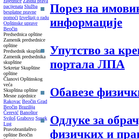
zajednice
Zaštita prava
Порез на имови
pacijenata
Služba
besplatne pravne
pomoći
Izveštaji o radu
информације
Opštinske uprave
Beočin
Predsednica opštine
Zamenik predsednice
opštine
Упутство за кр
Predsednik skupštine
Zamenik predsednika
портала ЛПА
skupštine
Sekretar Skupštine
opštine
Članovi Opštinskog
veća
Обавезе физички
Skupština opštine
Mesne zajednice
Rakovac
Beočin Grad
Beočin
Brazilija
Čerević
Banoštor
Одлуке за обра
Sviloš
Grabovo
Susek
Lug
Pravobranilaštvo
физичких и пра
opštine Beočin