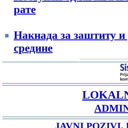
рате
Накнада за заштиту и
средине
-
LOKAL
ADMIN
-
JAVNI POZIVI,