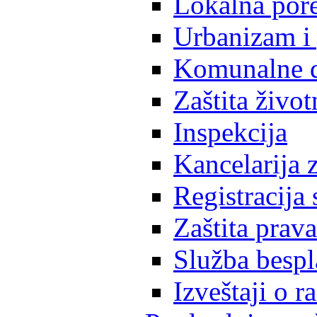
Lokalna pore
Urbanizam i 
Komunalne d
Zaštita život
Inspekcija
Kancelarija z
Registracija
Zaštita prava
Služba besp
Izveštaji o 