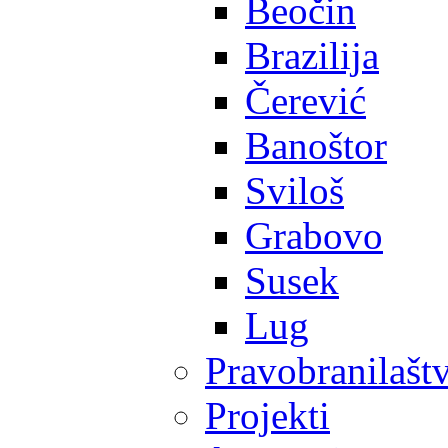
Beočin
Brazilija
Čerević
Banoštor
Sviloš
Grabovo
Susek
Lug
Pravobranilašt
Projekti