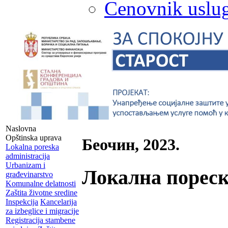
Cenovnik uslug
Naslovna
Opštinska uprava
Беочин, 2023.
Lokalna poreska
administracija
Urbanizam i
Локална пореск
građevinarstvo
Komunalne delatnosti
Zaštita životne sredine
Inspekcija
Kancelarija
za izbeglice i migracije
Registracija stambene