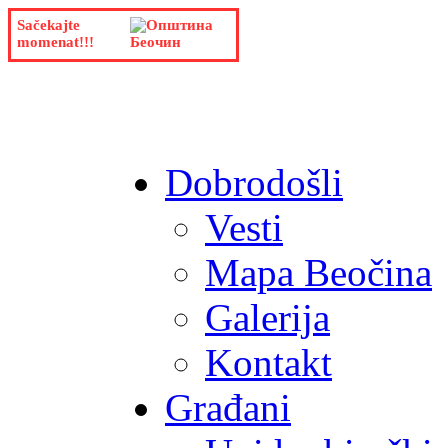
Sačekajte
momenat!!!
Dobrodošli
Vesti
Mapa Beočina
Galerija
Kontakt
Građani