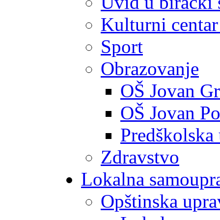
Uvid u birački 
Kulturni centar
Sport
Obrazovanje
OŠ Jovan Gr
OŠ Jovan Po
Predškolska
Zdravstvo
Lokalna samoupr
Opštinska upra