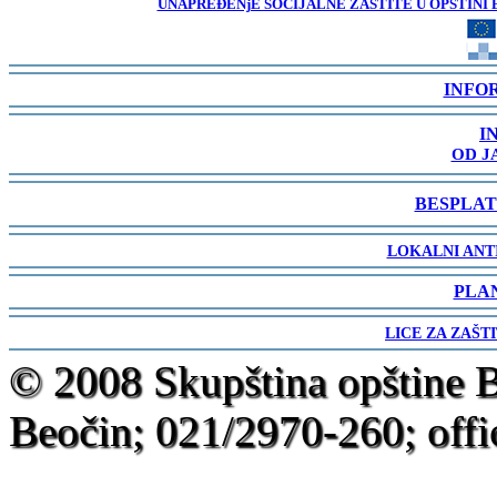
UNAPREĐENjE SOCIJALNE ZAŠTITE U OPŠTINI 
-
INFO
-
I
OD J
-
BESPLAT
-
LOKALNI ANT
-
PLA
-
LICE ZA ZAŠT
-
© 2008 Skupština opštine 
Beočin; 021/2970-260; offi