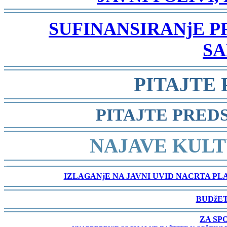
-
SUFINANSIRANjE 
SA
-
PITAJTE
-
PITAJTE PRED
-
NAJAVE KULT
-
IZLAGANjE NA JAVNI UVID NACRTA P
-
BUDžET
-
ZA SP