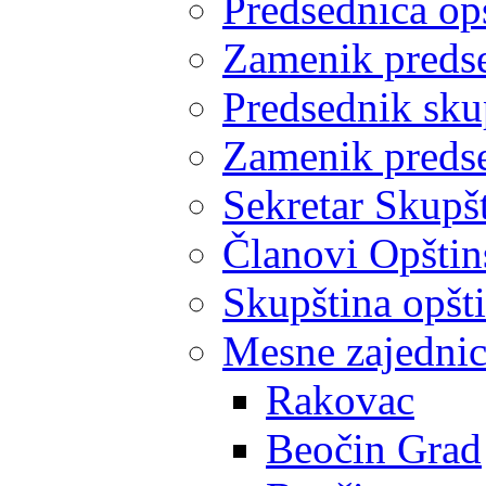
Predsednica op
Zamenik predse
Predsednik sku
Zamenik predse
Sekretar Skupšt
Članovi Opštin
Skupština opšt
Mesne zajedni
Rakovac
Beočin Grad