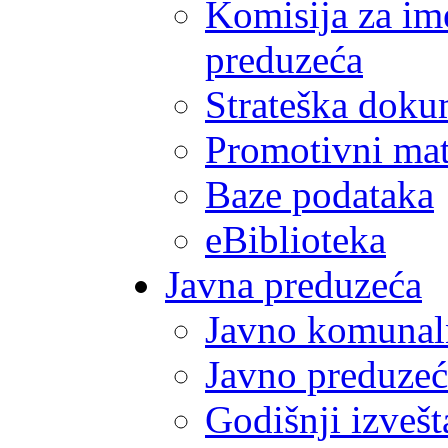
Komisija za im
preduzeća
Strateška doku
Promotivni mate
Baze podataka
eBiblioteka
Javna preduzeća
Javno komunal
Javno preduzeć
Godišnji izvešt