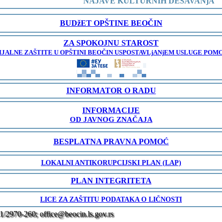
NAJAVE KULTURNIH DEŠAVANjA
BUDžET OPŠTINE BEOČIN
ZA SPOKOJNU STAROST
JALNE ZAŠTITE U OPŠTINI BEOČIN USPOSTAVLjANjEM USLUGE POMO
INFORMATOR O RADU
INFORMACIJE
OD JAVNOG ZNAČAJA
BESPLATNA PRAVNA POMOĆ
LOKALNI ANTIKORUPCIJSKI PLAN (LAP)
PLAN INTEGRITETA
LICE ZA ZAŠTITU PODATAKA O LIČNOSTI
1/2970-260; office@beocin.ls.gov.rs