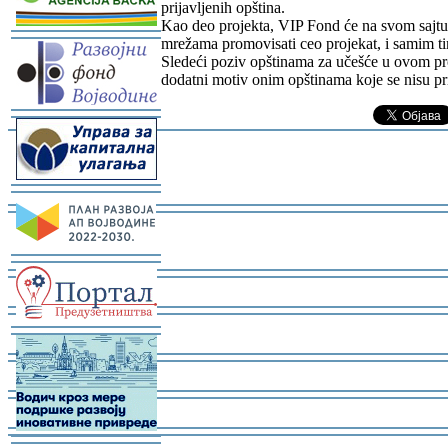
prijavljenih opština.
Kao deo projekta, VIP Fond će na svom sajtu p
-
mrežama promovisati ceo projekat, i samim tim
Sledeći poziv opštinama za učešće u ovom proje
dodatni motiv onim opštinama koje se nisu pr
-
-
-
-
-
-
-
-
-
-
-