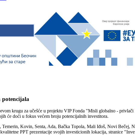
 potencijala
rvom krugu za učešće u projektu VIP Fonda "Misli globalno - privlači lok
jih će doći u fokus većem broju potencijalnih investitora.
 Temerin, Kovin, Senta, Ada, Bačka Topola, Mali Iđoš, Novi Bečej, No
kvalitetne PPT prezentacije svojih investicionih lokacija, stranice "Inv