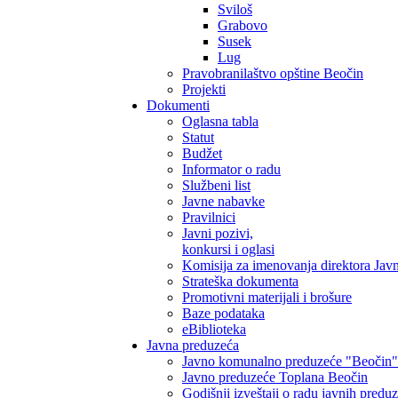
Sviloš
Grabovo
Susek
Lug
Pravobranilaštvo opštine Beočin
Projekti
Dokumenti
Oglasna tabla
Statut
Budžet
Informator o radu
Službeni list
Javne nabavke
Pravilnici
Javni pozivi,
konkursi i oglasi
Komisija za imenovanja direktora Jav
Strateška dokumenta
Promotivni materijali i brošure
Baze podataka
eBiblioteka
Javna preduzeća
Javno komunalno preduzeće "Beočin"
Javno preduzeće Toplana Beočin
Godišnji izveštaji o radu javnih predu