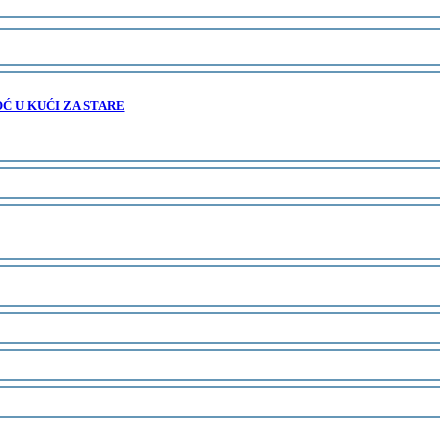
Ć U KUĆI ZA STARE