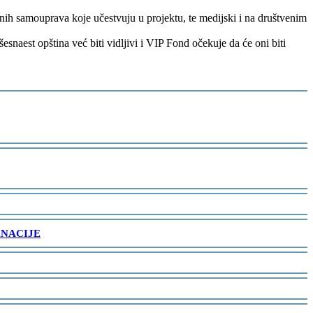
lnih samouprava koje učestvuju u projektu, te medijski i na društvenim
snaest opština već biti vidljivi i VIP Fond očekuje da će oni biti
ANACIJE