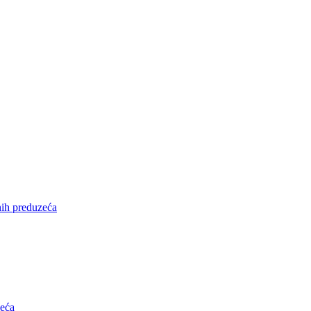
nih preduzeća
zeća