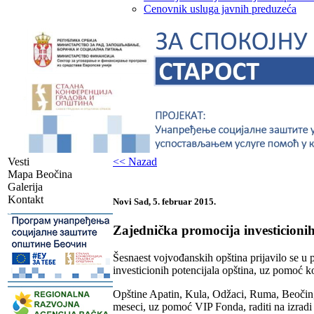
Cenovnik usluga javnih preduzeća
Vesti
<< Nazad
Mapa Beočina
Galerija
Kontakt
Novi Sad, 5. februar 2015.
-
Zajednička promocija investicionih
Šesnaest vojvođanskih opština prijavilo se u p
investicionih potencijala opština, uz pomoć ko
-
Opštine Apatin, Kula, Odžaci, Ruma, Beočin,
meseci, uz pomoć VIP Fonda, raditi na izradi 