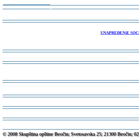
-
-
-
UNAPREĐENjE SOCI
-
-
-
-
-
-
-
© 2008 Skupština opštine Beočin; Svetosavska 25; 21300 Beočin; 02