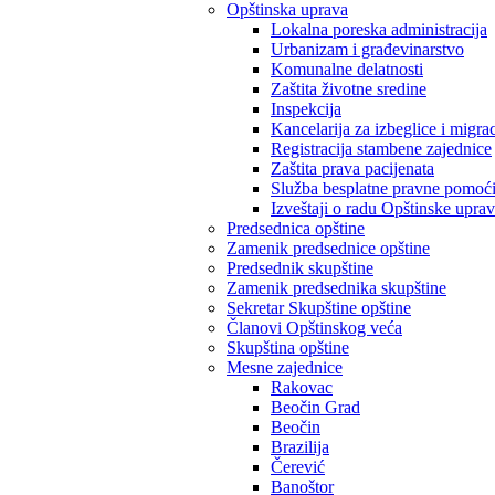
Opštinska uprava
Lokalna poreska administracija
Urbanizam i građevinarstvo
Komunalne delatnosti
Zaštita životne sredine
Inspekcija
Kancelarija za izbeglice i migrac
Registracija stambene zajednice
Zaštita prava pacijenata
Služba besplatne pravne pomoć
Izveštaji o radu Opštinske upra
Predsednica opštine
Zamenik predsednice opštine
Predsednik skupštine
Zamenik predsednika skupštine
Sekretar Skupštine opštine
Članovi Opštinskog veća
Skupština opštine
Mesne zajednice
Rakovac
Beočin Grad
Beočin
Brazilija
Čerević
Banoštor