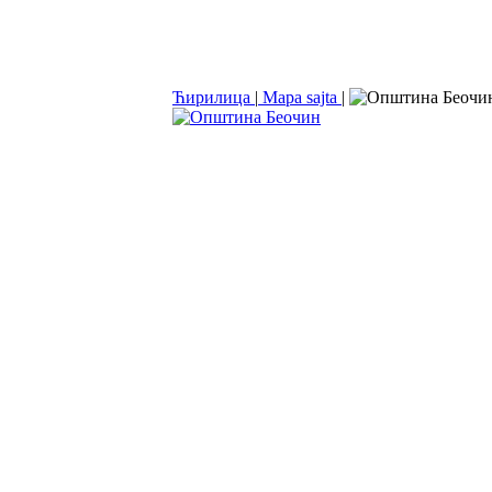
Ћирилица
|
Mapa sajta
|