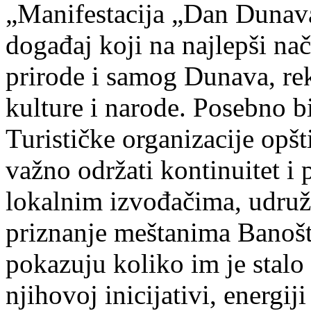
„Manifestacija „Dan Dunava“
događaj koji na najlepši na
prirode i samog Dunava, re
kulture i narode. Posebno b
Turističke organizacije opš
važno održati kontinuitet i p
lokalnim izvođačima, udruže
priznanje meštanima Banošt
pokazuju koliko im je stalo
njihovoj inicijativi, energi