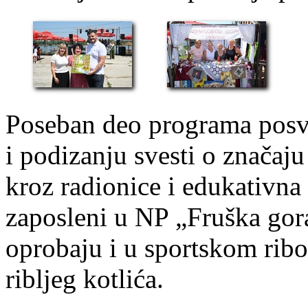
Poseban deo programa posve
i podizanju svesti o znača
kroz radionice i edukativna
zaposleni u NP „Fruška gora
oprobaju i u sportskom ribo
ribljeg kotlića.