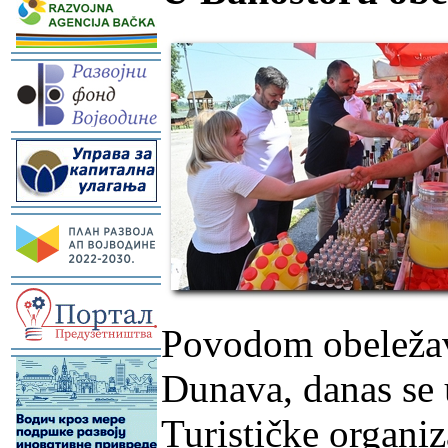
-
-
-
-
Povodom obeleža
-
Dunava, danas se 
Turističke organiz