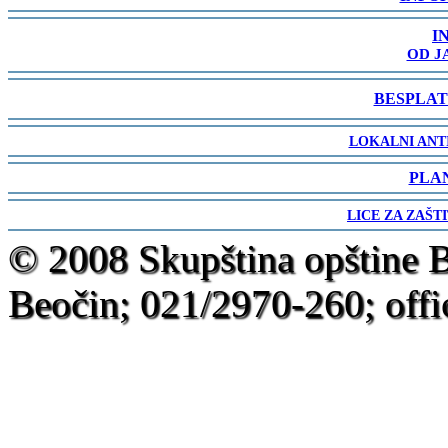
-
I
OD J
-
BESPLAT
-
LOKALNI ANT
-
PLA
-
LICE ZA ZAŠT
-
© 2008 Skupština opštine 
Beočin; 021/2970-260; offi