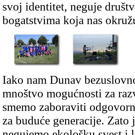
svoj identitet, neguje društ
bogatstvima koja nas okruž
Iako nam Dunav bezuslovno 
mnoštvo mogućnosti za razvo
smemo zaboraviti odgovorn
za buduće generacije. Zato 
negujemo ekološku svest i 