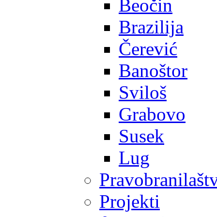
Beočin
Brazilija
Čerević
Banoštor
Sviloš
Grabovo
Susek
Lug
Pravobranilašt
Projekti