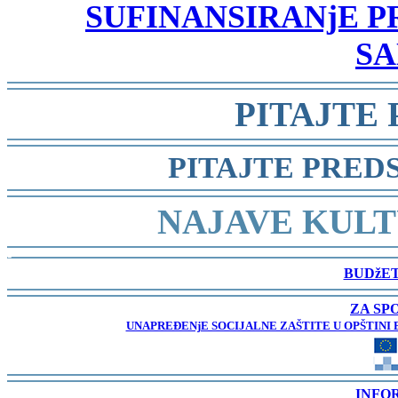
SUFINANSIRANjE 
SA
-
PITAJTE
-
PITAJTE PRED
-
NAJAVE KULT
-
BUDžET
-
ZA SP
UNAPREĐENjE SOCIJALNE ZAŠTITE U OPŠTINI 
-
INFO