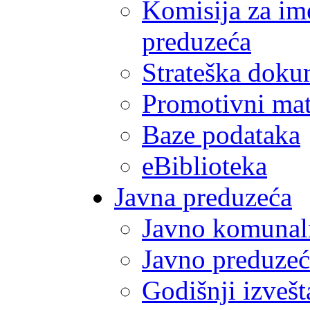
Komisija za im
preduzeća
Strateška doku
Promotivni mate
Baze podataka
eBiblioteka
Javna preduzeća
Javno komunal
Javno preduzeć
Godišnji izvešt