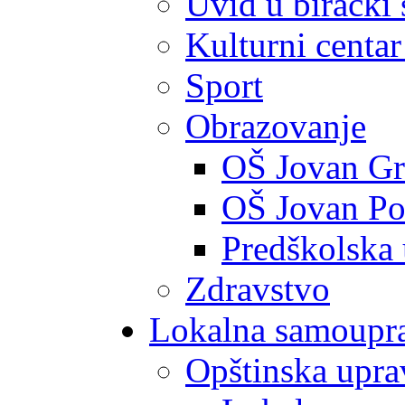
Uvid u birački 
Kulturni centar
Sport
Obrazovanje
OŠ Jovan Gr
OŠ Jovan Po
Predškolska
Zdravstvo
Lokalna samoupr
Opštinska upra