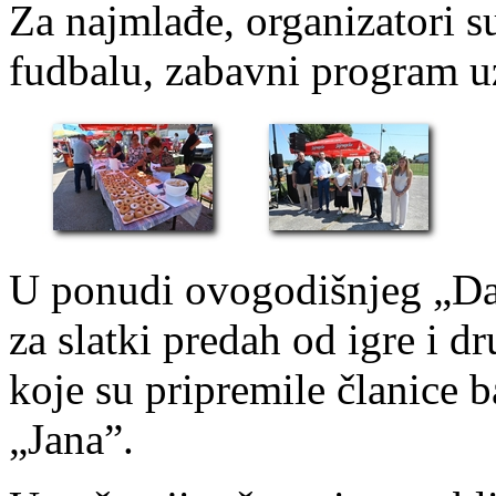
Za najmlađe, organizatori s
fudbalu, zabavni program uz
U ponudi ovogodišnjeg „Dan
za slatki predah od igre i d
koje su pripremile članice
„Jana”.