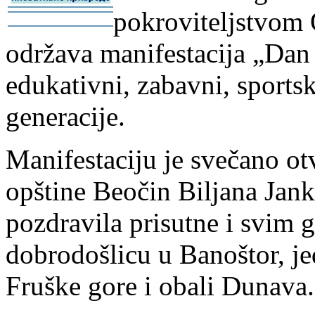
pokroviteljstvom 
-
-
održava manifestacija „Dan
edukativni, zabavni, sports
generacije.
Manifestaciju je svečano ot
opštine Beočin Biljana Jank
pozdravila prisutne i svim 
dobrodošlicu u Banoštor, je
Fruške gore i obali Dunava.