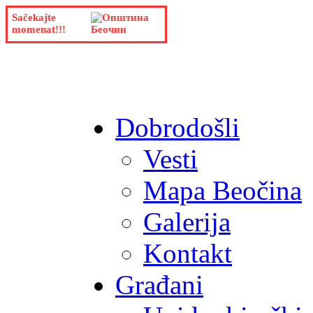
Sačekajte
momenat!!!
Dobrodošli
Vesti
Mapa Beočina
Galerija
Kontakt
Građani