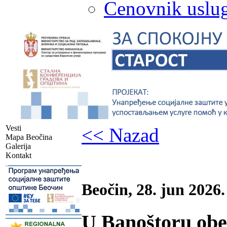
Cenovnik uslug
Vesti
<< Nazad
Mapa Beočina
Galerija
Kontakt
-
Beočin, 28. jun 2026.
U Banoštoru ob
-