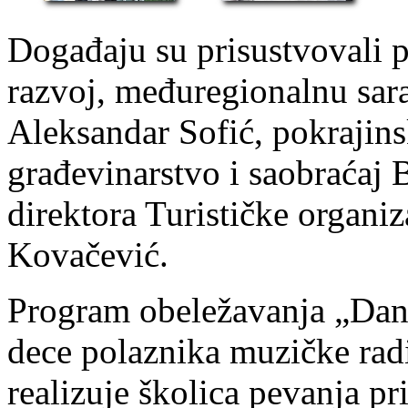
Događaju su prisustvovali p
razvoj, međuregionalnu sar
Aleksandar Sofić, pokrajinsk
građevinarstvo i saobraćaj 
direktora Turističke organi
Kovačević.
Program obeležavanja „Dan
dece polaznika muzičke rad
realizuje školica pevanja pr