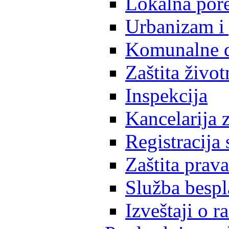
Lokalna pore
Urbanizam i 
Komunalne d
Zaštita život
Inspekcija
Kancelarija z
Registracija
Zaštita prava
Služba besp
Izveštaji o 