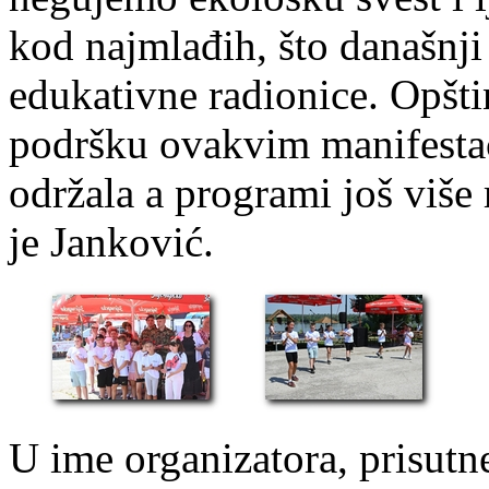
kod najmlađih, što današnj
edukativne radionice. Opšti
podršku ovakvim manifestac
održala a programi još više 
je Janković.
U ime organizatora, prisutne