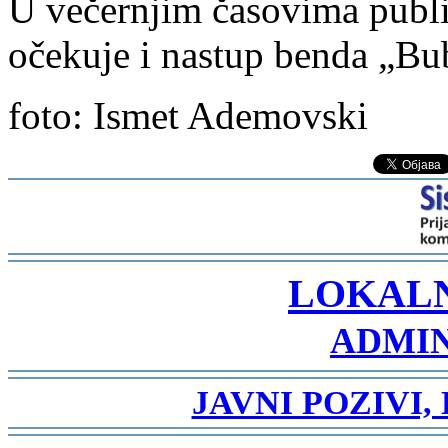
U večernjim časovima publ
očekuje i nastup benda „Bub
foto: Ismet Ademovski
-
LOKAL
ADMIN
-
JAVNI POZIVI,
-