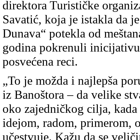
direktora Turističke organi
Savatić, koja je istakla da 
Dunava“ potekla od meštana
godina pokrenuli inicijativu
posvećena reci.
„To je možda i najlepša po
iz Banoštora – da velike stv
oko zajedničkog cilja, kada
idejom, radom, primerom, 
učestvuje. Kažu da se velič