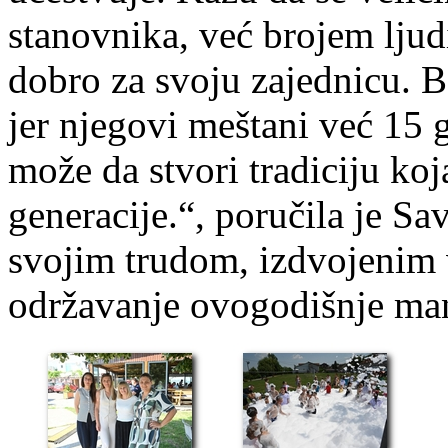
stanovnika, već brojem ljud
dobro za svoju zajednicu. B
jer njegovi meštani već 15 
može da stvori tradiciju koj
generacije.“, poručila je Sav
svojim trudom, izdvojenim
održavanje ovogodišnje man