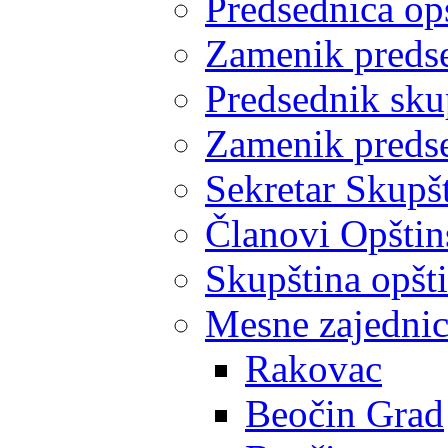
Predsednica op
Zamenik predse
Predsednik sku
Zamenik predse
Sekretar Skupšt
Članovi Opštin
Skupština opšt
Mesne zajedni
Rakovac
Beočin Grad