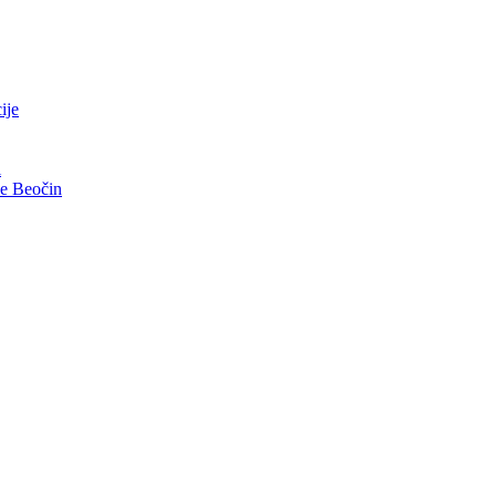
ije
i
ve Beočin