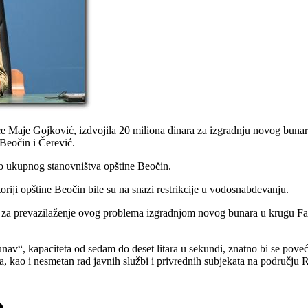
nice Maje Gojković, izdvojila 20 miliona dinara za izgradnju novog buna
Beočin i Čerević.
sto ukupnog stanovništva opštine Beočin.
riji opštine Beočin bile su na snazi restrikcije u vodosnabdevanju.
za prevazilaženje ovog problema izgradnjom novog bunara u krugu Fabr
av“, kapaciteta od sedam do deset litara u sekundi, znatno bi se poveća
a, kao i nesmetan rad javnih službi i privrednih subjekata na području