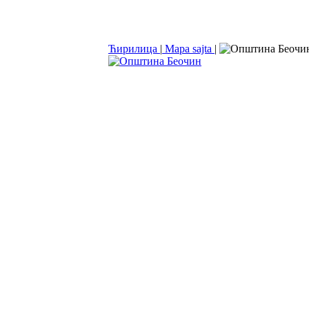
Ћирилица
|
Mapa sajta
|