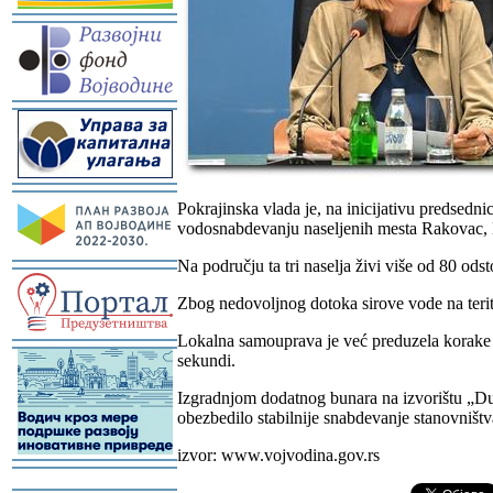
-
-
-
Pokrajinska vlada je, na inicijativu predsed
vodosnabdevanju naseljenih mesta Rakovac, 
Na području ta tri naselja živi više od 80 od
-
Zbog nedovoljnog dotoka sirove vode na terito
Lokalna samouprava je već preduzela korake 
-
sekundi.
Izgradnjom dodatnog bunara na izvorištu „Dun
obezbedilo stabilnije snabdevanje stanovništv
izvor: www.vojvodina.gov.rs
-