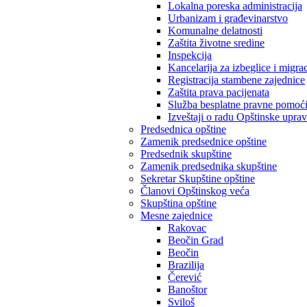
Lokalna poreska administracija
Urbanizam i građevinarstvo
Komunalne delatnosti
Zaštita životne sredine
Inspekcija
Kancelarija za izbeglice i migrac
Registracija stambene zajednice
Zaštita prava pacijenata
Služba besplatne pravne pomoć
Izveštaji o radu Opštinske upra
Predsednica opštine
Zamenik predsednice opštine
Predsednik skupštine
Zamenik predsednika skupštine
Sekretar Skupštine opštine
Članovi Opštinskog veća
Skupština opštine
Mesne zajednice
Rakovac
Beočin Grad
Beočin
Brazilija
Čerević
Banoštor
Sviloš