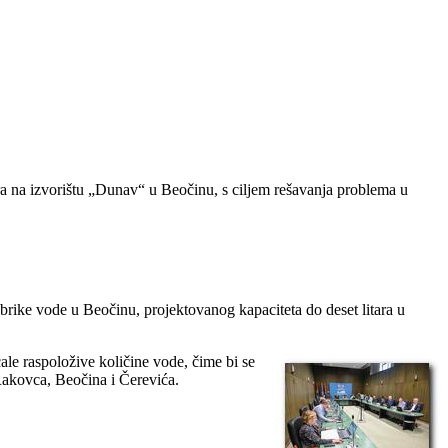
ra na izvorištu „Dunav“ u Beočinu, s ciljem rešavanja problema u
ike vode u Beočinu, projektovanog kapaciteta do deset litara u
le raspoložive količine vode, čime bi se
 Rakovca, Beočina i Čerevića.