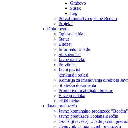
Grabovo
Susek
Lug
Pravobranilaštvo opštine Beočin
Projekti
Dokumenti
Oglasna tabla
Statut
Budžet
Informator o radu
Službeni list
Javne nabavke
Pravilnici
Javni pozivi,
konkursi i oglasi
Komisija za imenovanja direktora Jav
Strateška dokumenta
Promotivni materijali i brošure
Baze podataka
eBiblioteka
Javna preduzeća
Javno komunalno preduzeće "Beočin"
Javno preduzeće Toplana Beočin
Godišnji izveštaji o radu javnih predu
Cenovnik usluga javnih preduzeća