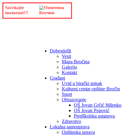
Sačekajte
momenat!!!
Dobrodošli
Vesti
Mapa Beočina
Galerija
Kontakt
Građani
Uvid u birački spisak
Kulturni centar opštine Beočin
Sport
Obrazovanje
OŠ Jovan Grčić Milenko
OŠ Jovan Popović
Predškolska ustanova
Zdravstvo
Lokalna samouprava
Opštinska uprava