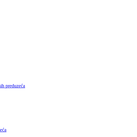
nih preduzeća
zeća