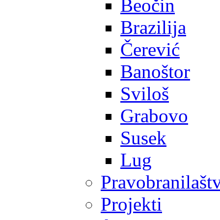
Beočin
Brazilija
Čerević
Banoštor
Sviloš
Grabovo
Susek
Lug
Pravobranilašt
Projekti