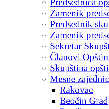
Predsednica op
Zamenik predse
Predsednik sku
Zamenik predse
Sekretar Skupšt
Članovi Opštin
Skupština opšt
Mesne zajedni
Rakovac
Beočin Grad