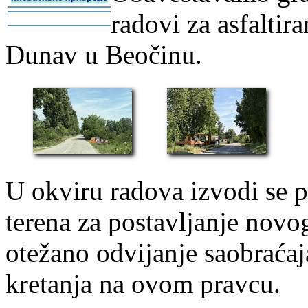
-
radovi za asfaltir
-
Dunav u Beočinu.
U okviru radova izvodi se 
terena za postavljanje novo
otežano odvijanje saobraća
kretanja na ovom pravcu.