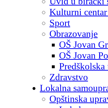
Uvid u birački 
Kulturni centar
Sport
Obrazovanje
OŠ Jovan Gr
OŠ Jovan Po
Predškolska
Zdravstvo
Lokalna samoupr
Opštinska upra