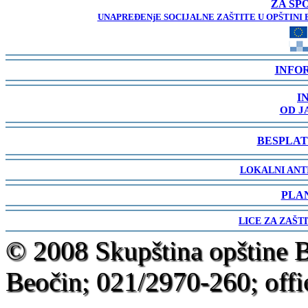
ZA SP
UNAPREĐENjE SOCIJALNE ZAŠTITE U OPŠTINI 
-
INFO
-
I
OD J
-
BESPLAT
-
LOKALNI ANT
-
PLA
-
LICE ZA ZAŠT
-
© 2008 Skupština opštine 
Beočin; 021/2970-260; offi