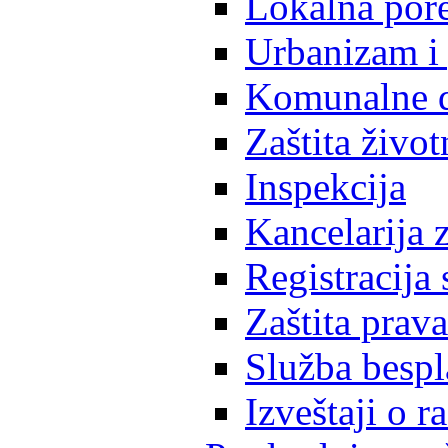
Lokalna pore
Urbanizam i 
Komunalne d
Zaštita život
Inspekcija
Kancelarija z
Registracija
Zaštita prava
Služba besp
Izveštaji o 