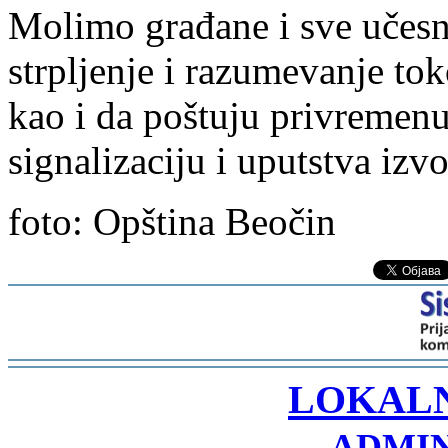
Molimo građane i sve učesn
strpljenje i razumevanje to
kao i da poštuju privremen
signalizaciju i uputstva izv
foto: Opština Beočin
-
LOKAL
ADMIN