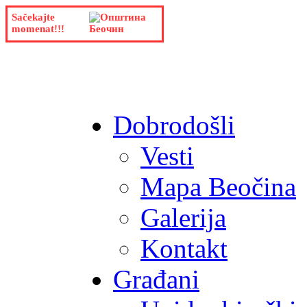
Sačekajte
momenat!!!
Dobrodošli
Vesti
Mapa Beočina
Galerija
Kontakt
Građani