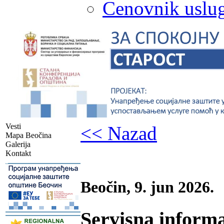
Cenovnik uslug
Vesti
<< Nazad
Mapa Beočina
Galerija
Kontakt
-
Beočin, 9. jun 2026.
Servisna informa
-