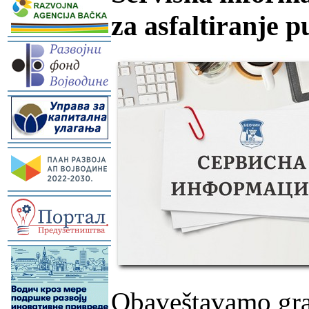
za asfaltiranje 
-
-
-
-
-
Obaveštavamo gra