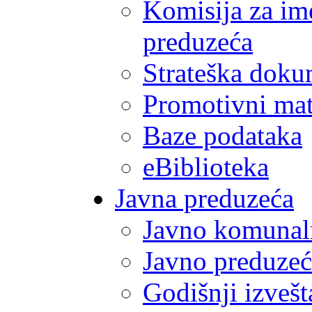
Komisija za im
preduzeća
Strateška doku
Promotivni mate
Baze podataka
eBiblioteka
Javna preduzeća
Javno komunal
Javno preduzeć
Godišnji izvešt