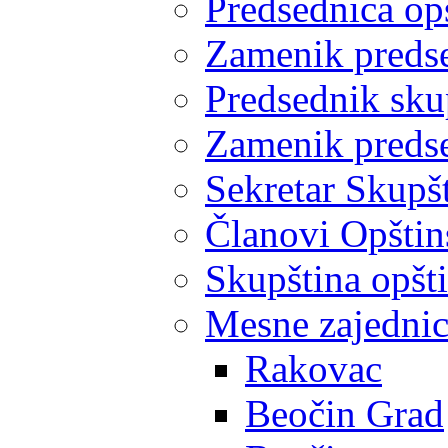
Predsednica op
Zamenik predse
Predsednik sku
Zamenik predse
Sekretar Skupšt
Članovi Opštin
Skupština opšt
Mesne zajedni
Rakovac
Beočin Grad