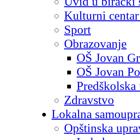
Uvid u birački 
Kulturni centar
Sport
Obrazovanje
OŠ Jovan Gr
OŠ Jovan Po
Predškolska
Zdravstvo
Lokalna samoupr
Opštinska upra