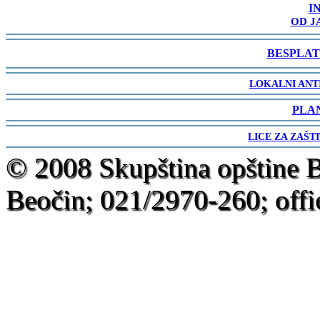
I
OD J
-
BESPLAT
-
LOKALNI ANT
-
PLA
-
LICE ZA ZAŠT
-
© 2008 Skupština opštine 
Beočin; 021/2970-260; offi