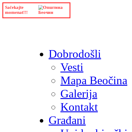
Sačekajte
momenat!!!
Dobrodošli
Vesti
Mapa Beočina
Galerija
Kontakt
Građani