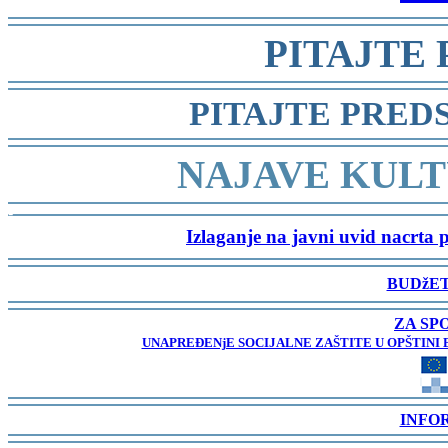
-
PITAJTE
-
PITAJTE PRED
-
NAJAVE KULT
-
Izlaganje na javni uvid nacrta 
-
BUDžET
-
ZA SP
UNAPREĐENjE SOCIJALNE ZAŠTITE U OPŠTINI 
-
INFO
-