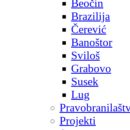
Beočin
Brazilija
Čerević
Banoštor
Sviloš
Grabovo
Susek
Lug
Pravobranilašt
Projekti