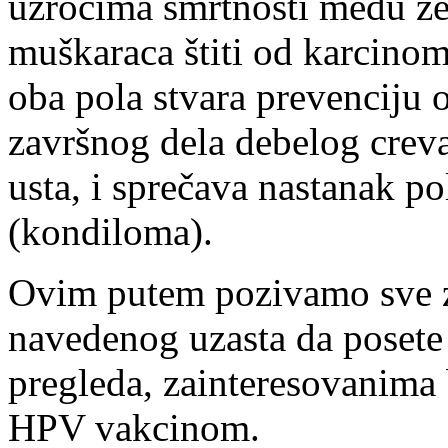
uzrocima smrtnosti među že
muškaraca štiti od karcinom
oba pola stvara prevenciju 
završnog dela debelog creva,
usta, i sprečava nastanak po
(kondiloma).
Ovim putem pozivamo sve za
navedenog uzasta da posete
pregleda, zainteresovanima
HPV vakcinom.