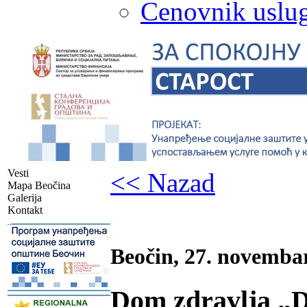
Cenovnik uslug
Vesti
<< Nazad
Mapa Beočina
Galerija
Kontakt
-
Beočin, 27. novemba
Dom zdravlja „D
-