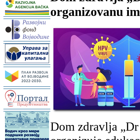
organizovanu i
-
-
-
-
-
Dom zdravlja „Dr