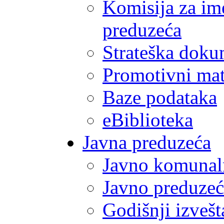
Komisija za im
preduzeća
Strateška doku
Promotivni mate
Baze podataka
eBiblioteka
Javna preduzeća
Javno komunal
Javno preduzeć
Godišnji izvešt