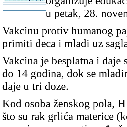
organizuje eduka
-
u petak, 28. nove
-
Vakcinu protiv humanog p
primiti deca i mladi uz sagla
Vakcina je besplatna i daje 
do 14 godina, dok se mladi
daje u tri doze.
Kod osoba ženskog pola, HP
što su rak grlića materice (