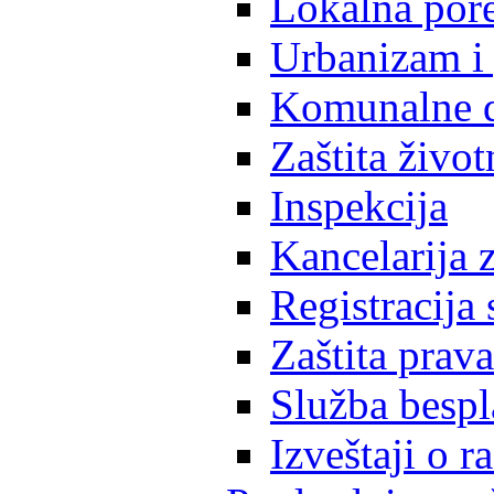
Lokalna pore
Urbanizam i 
Komunalne d
Zaštita život
Inspekcija
Kancelarija z
Registracija
Zaštita prava
Služba besp
Izveštaji o 