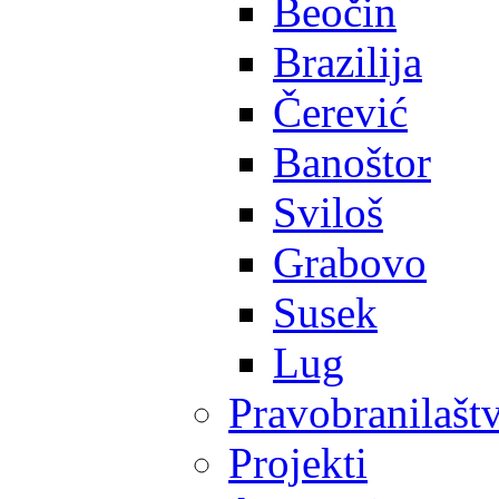
Beočin
Brazilija
Čerević
Banoštor
Sviloš
Grabovo
Susek
Lug
Pravobranilašt
Projekti