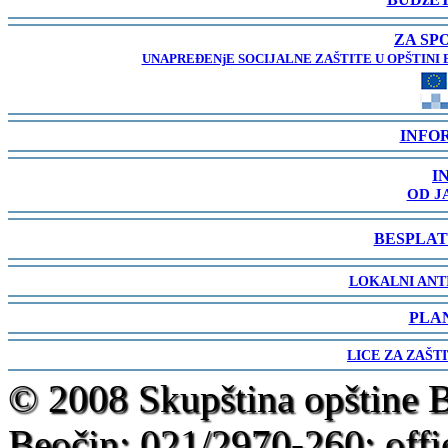
-
ZA SP
UNAPREĐENjE SOCIJALNE ZAŠTITE U OPŠTINI 
-
INFO
-
I
OD J
-
BESPLAT
-
LOKALNI ANT
-
PLA
-
LICE ZA ZAŠT
-
© 2008 Skupština opštine 
Beočin; 021/2970-260; offi