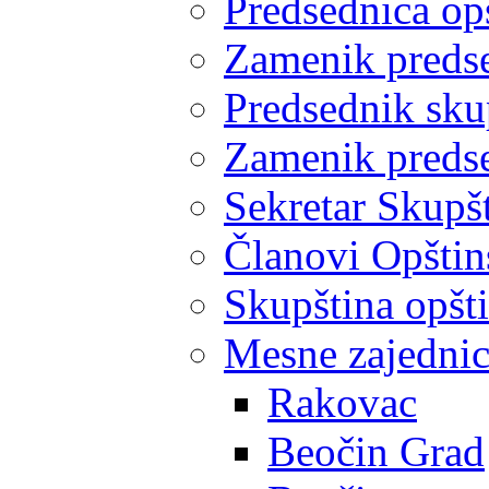
Predsednica op
Zamenik predse
Predsednik sku
Zamenik predse
Sekretar Skupšt
Članovi Opštin
Skupština opšt
Mesne zajedni
Rakovac
Beočin Grad