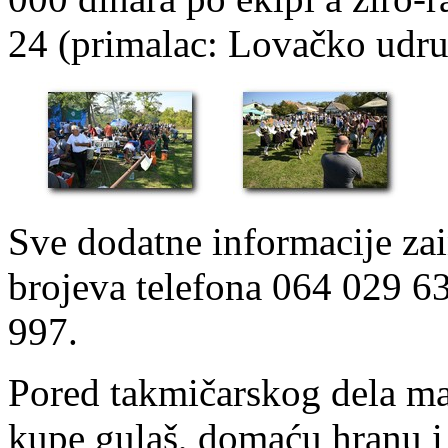
24 (primalac: Lovačko udru
Sve dodatne informacije za
brojeva telefona 064 029 6
997.
Pored takmičarskog dela man
kupe gulaš, domaću hranu 