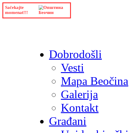
Sačekajte
momenat!!!
Dobrodošli
Vesti
Mapa Beočina
Galerija
Kontakt
Građani