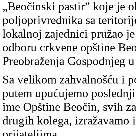
„Beočinski pastir” koje je o
poljoprivrednika sa teritori
lokalnoj zajednici pružao 
odboru crkvene opštine Be
Preobraženja Gospodnjeg u 
Sa velikom zahvalnošću i p
putem upućujemo poslednji 
ime Opštine Beočin, svih z
drugih kolega, izražavamo i
prijateljima.