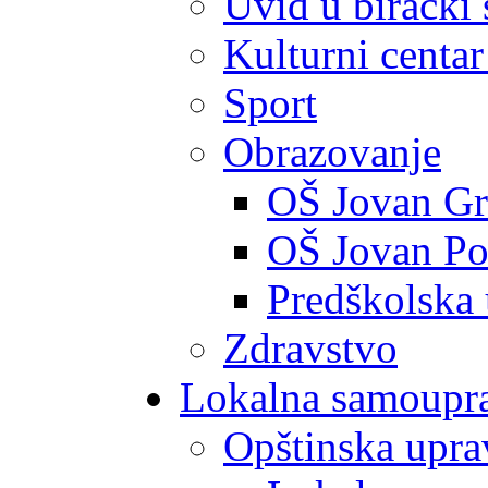
Uvid u birački 
Kulturni centar
Sport
Obrazovanje
OŠ Jovan Gr
OŠ Jovan Po
Predškolska
Zdravstvo
Lokalna samoupr
Opštinska upra