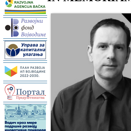
-
-
-
-
-