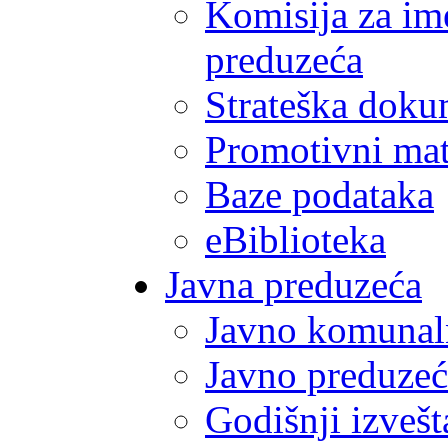
Komisija za im
preduzeća
Strateška doku
Promotivni mate
Baze podataka
eBiblioteka
Javna preduzeća
Javno komunal
Javno preduzeć
Godišnji izvešt