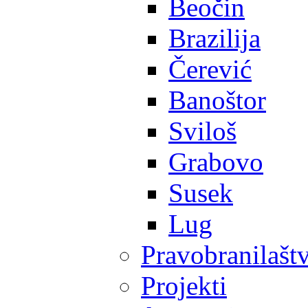
Beočin
Brazilija
Čerević
Banoštor
Sviloš
Grabovo
Susek
Lug
Pravobranilašt
Projekti