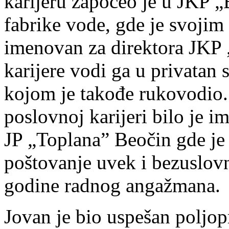
karijeru započeo je u JKP „
fabrike vode, gde je svojim
imenovan za direktora JKP
karijere vodi ga u privatan 
kojom je takođe rukovodio.
poslovnoj karijeri bilo je i
JP „Toplana” Beočin gde je
poštovanje uvek i bezuslov
godine radnog angažmana.
Jovan je bio uspešan poljop