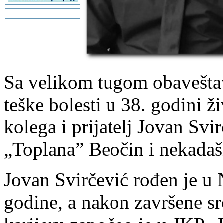
-
-
Sa velikom tugom obaveštav
teške bolesti u 38. godini 
kolega i prijatelj Jovan Svi
„Toplana” Beočin i nekadaš
Jovan Svirčević rođen je u
godine, a nakon završene sre