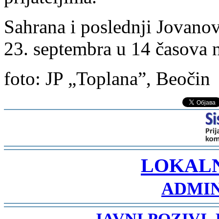
Sahrana i poslednji Jovanov 
23. septembra u 14 časova n
foto: JP „Toplana”, Beočin
-
LOKAL
ADMIN
-
JAVNI POZIVI,