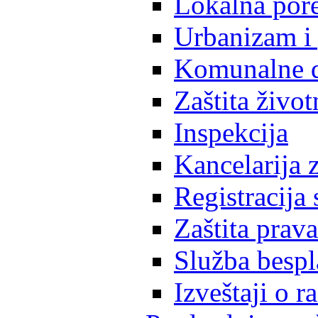
Lokalna pore
Urbanizam i 
Komunalne d
Zaštita život
Inspekcija
Kancelarija z
Registracija
Zaštita prava
Služba besp
Izveštaji o 