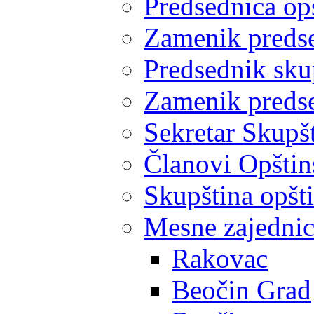
Predsednica op
Zamenik predse
Predsednik sku
Zamenik predse
Sekretar Skupšt
Članovi Opštin
Skupština opšt
Mesne zajedni
Rakovac
Beočin Grad