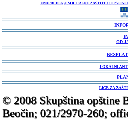
UNAPREĐENjE SOCIJALNE ZAŠTITE U OPŠTINI 
-
INFO
-
I
OD J
-
BESPLAT
-
LOKALNI ANT
-
PLA
-
LICE ZA ZAŠT
-
© 2008 Skupština opštine 
Beočin; 021/2970-260; offi