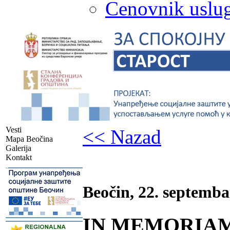
Cenovnik uslug
Vesti
<< Nazad
Mapa Beočina
Galerija
Kontakt
-
Beočin, 22. septemba
IN MEMORIAM - 
-