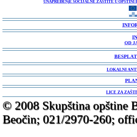
UNAPREĐENjE SOCIJALNE ZAŠTITE U OPŠTINI 
-
INFO
-
I
OD J
-
BESPLAT
-
LOKALNI ANT
-
PLA
-
LICE ZA ZAŠT
-
© 2008 Skupština opštine 
Beočin; 021/2970-260; offi