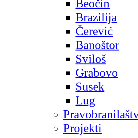
Beočin
Brazilija
Čerević
Banoštor
Sviloš
Grabovo
Susek
Lug
Pravobranilašt
Projekti