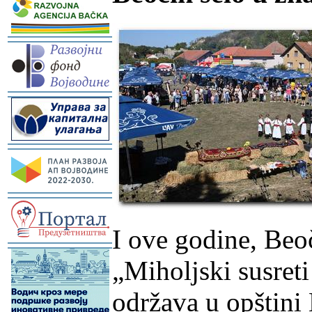
-
-
-
-
I ove godine, Beo
-
„Miholjski susreti
održava u opštini