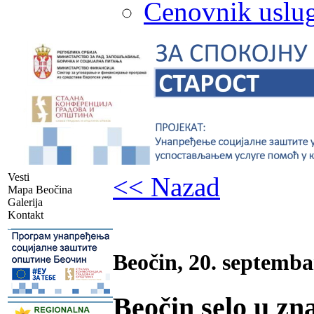
Cenovnik uslug
Vesti
<< Nazad
Mapa Beočina
Galerija
Kontakt
-
Beočin, 20. septemba
Beočin selo u zn
-