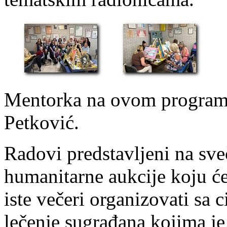
Mentorka na ovom programu
Petković.
Radovi predstavljeni na sv
humanitarne aukcije koju će
iste večeri organizovati sa 
lečenje sugrađana kojima je