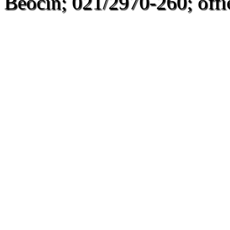
Beočin; 021/2970-260; offi