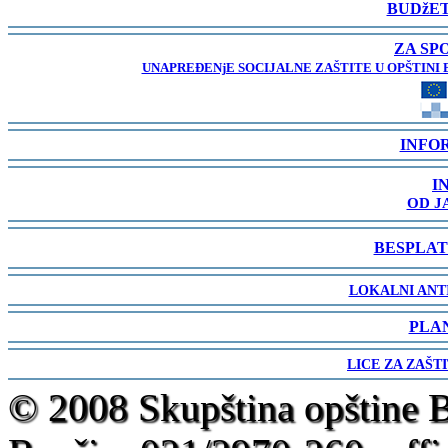
BUDžET
-
ZA SP
UNAPREĐENjE SOCIJALNE ZAŠTITE U OPŠTINI 
-
INFO
-
I
OD J
-
BESPLAT
-
LOKALNI ANT
-
PLA
-
LICE ZA ZAŠT
-
© 2008 Skupština opštine 