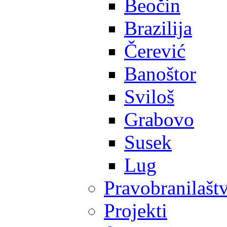
Beočin
Brazilija
Čerević
Banoštor
Sviloš
Grabovo
Susek
Lug
Pravobranilašt
Projekti