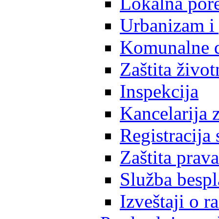
Lokalna pore
Urbanizam i 
Komunalne d
Zaštita život
Inspekcija
Kancelarija z
Registracija
Zaštita prava
Služba besp
Izveštaji o 