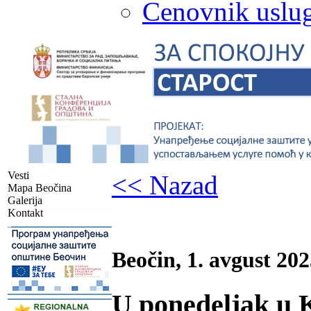
Cenovnik uslug
Vesti
<< Nazad
Mapa Beočina
Galerija
Kontakt
-
Beočin, 1. avgust 202
U ponedeljak u 
-