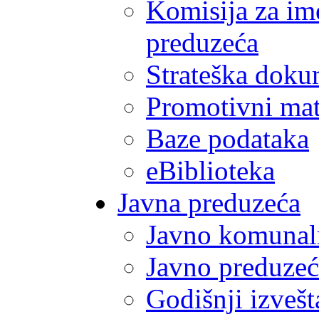
Komisija za im
preduzeća
Strateška doku
Promotivni mate
Baze podataka
eBiblioteka
Javna preduzeća
Javno komunal
Javno preduzeć
Godišnji izvešt