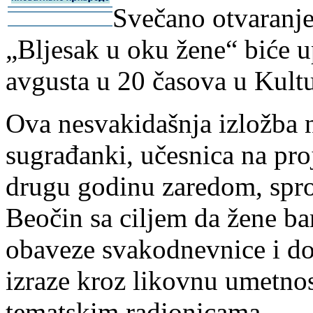
Svečano otvaranje
-
-
„Bljesak u oku žene“ biće u
avgusta u 20 časova u Kult
Ova nesvakidašnja izložba na
sugrađanki, učesnica na pro
drugu godinu zaredom, spro
Beočin sa ciljem da žene ba
obaveze svakodnevnice i dob
izraze kroz likovnu umetnos
tematskim radionicama.