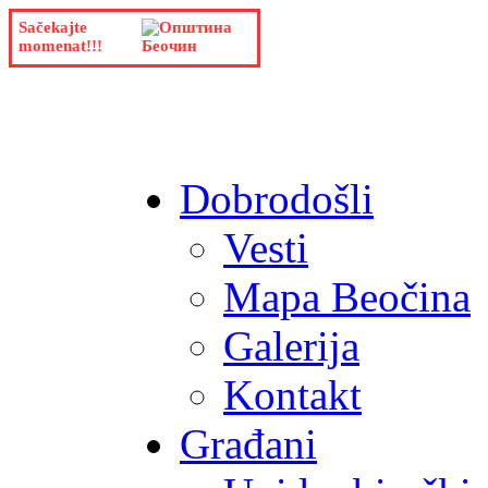
Sačekajte
momenat!!!
Dobrodošli
Vesti
Mapa Beočina
Galerija
Kontakt
Građani