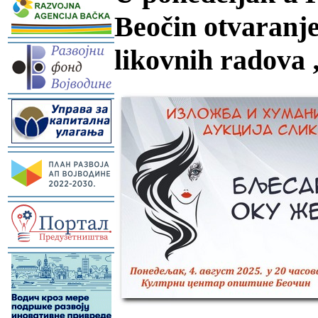
Beočin otvaranje
-
likovnih radova 
-
-
-
-