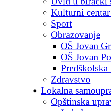
Uvid u birački 
Kulturni centar
Sport
Obrazovanje
OŠ Jovan Gr
OŠ Jovan Po
Predškolska
Zdravstvo
Lokalna samoupr
Opštinska upra