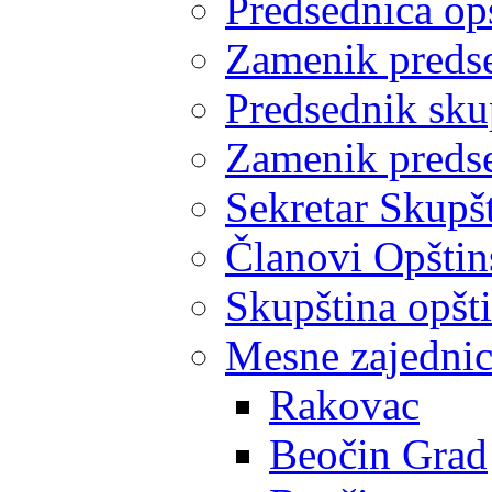
Predsednica op
Zamenik predse
Predsednik sku
Zamenik predse
Sekretar Skupšt
Članovi Opštin
Skupština opšt
Mesne zajedni
Rakovac
Beočin Grad