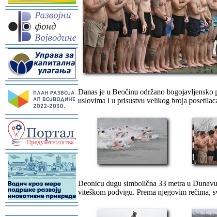
-
-
-
Danas je u Beočinu održano bogojavljensko pl
uslovima i u prisustvu velikog broja posetil
-
-
Deonicu dugu simbolična 33 metra u Dunavu, 
viteškom podvigu. Prema njegovim rečima, svi
-