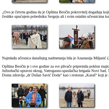
„Ovo je četvrta godina da je Opština Beočin pokrovitelj događaja koj
čestitke upućujem pobedniku Sergeju ali i svim ostalim učesnicima koji
Najmlađa učesnica današnjeg nadmetanja bila je Anastasija Miljanić (2
Opština Beočin je i ove godine za sve plivače pripremila poklon majice
Južnobački upravni okrug, Vatrogasno-spasilačka brigada Novi Sad, T
Doma zdravlja „dr Dušan Savić Doda“ kao i restoran „Karaš“ koji je za