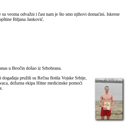
e su veoma odvažni i čast nam je što smo njihovi domaćini. Iskrene
opštine Biljana Janković.
 danas u Beočin došao iz Srbobrana.
 događaja pružili su Rečna flotila Vojske Srbije,
lovaca, dežurna ekipa Hitne medicinske pomoći
e.