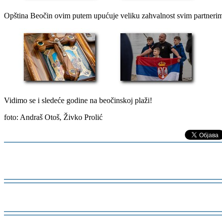
Opština Beočin ovim putem upućuje veliku zahvalnost svim partnerima
Vidimo se i sledeće godine na beočinskoj plaži!
foto: Andraš Otoš, Živko Prolić
-
-