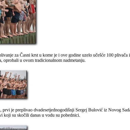
ivanje za Časni krst u kome je i ove godine uzelo učešće 100 plivača 
aca, oprobali u ovom tradicionalnom nadmetanju.
prvi je preplivao dvadesetjednogodišnji Sergej Bulović iz Novog Sada
 koji su skočili danas u vodu su pobednici.