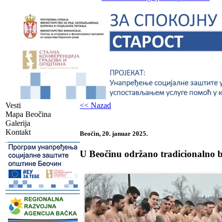
Vesti
<< Nazad
Mapa Beočina
Galerija
Kontakt
Beočin, 20. januar 2025.
-
U Beočinu održano tradicionalno b
-