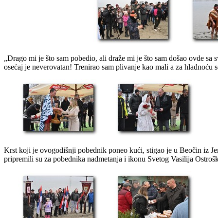
-
„Drago mi je što sam pobedio, ali draže mi je što sam došao ovde sa s
osećaj je neverovatan! Trenirao sam plivanje kao mali a za hladnoću s
Krst koji je ovogodišnji pobednik poneo kući, stigao je u Beočin iz J
pripremili su za pobednika nadmetanja i ikonu Svetog Vasilija Ostrošk