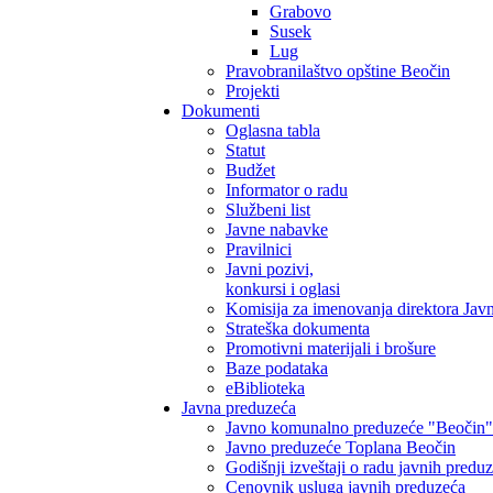
Grabovo
Susek
Lug
Pravobranilaštvo opštine Beočin
Projekti
Dokumenti
Oglasna tabla
Statut
Budžet
Informator o radu
Službeni list
Javne nabavke
Pravilnici
Javni pozivi,
konkursi i oglasi
Komisija za imenovanja direktora Jav
Strateška dokumenta
Promotivni materijali i brošure
Baze podataka
eBiblioteka
Javna preduzeća
Javno komunalno preduzeće "Beočin"
Javno preduzeće Toplana Beočin
Godišnji izveštaji o radu javnih predu
Cenovnik usluga javnih preduzeća