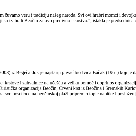
im čuvamo veru i tradiciju našeg naroda. Svi ovi hrabri momci i devojk
 su izabrali Beočin za ovo predivno iskustvo.“, istakla je predsednica 
008) iz Begeča dok je najstariji plivač bio Ivica Bačak (1961) koji je
, krstove i zahvalnice na učešću a veliku pomoć i doprinos organizaciji
uristička organizacija Beočin, Crveni krst iz Beočina i Sremskih Kar
 sve posetioce na beočinskoj plaži pripremio tople napitke i posluženj