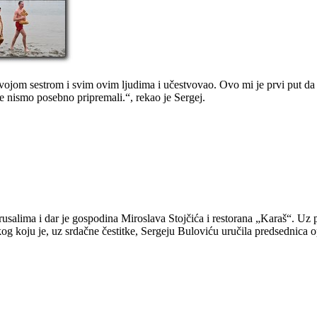
vojom sestrom i svim ovim ljudima i učestvovao. Ovo mi je prvi put da u
e nismo posebno pripremali.“, rekao je Sergej.
erusalima i dar je gospodina Miroslava Stojčića i restorana „Karaš“. Uz
og koju je, uz srdačne čestitke, Sergeju Buloviću uručila predsednica 