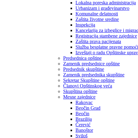
Lokalna poreska administracija
Urbanizam i građevinarstvo
Komunalne delatnosti
Zaštita životne sredine
Inspekcija
Kancelarija za izbeglice i migrac
Registracija stambene zajednice
Zaštita prava pacijenata
Služba besplatne pravne pomoć
Izveštaji o radu Opštinske upra
Predsednica opštine
Zamenik predsednice opštine
Predsednik skupštine
Zamenik predsednika skupštine
Sekretar Skupštine opštine
Članovi Opštinskog veća
Skupština opštine
Mesne zajednice
Rakovac
Beočin Grad
Beočin
Brazilija
Čerević
Banoštor
Sviloš