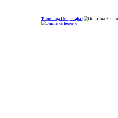
Ћирилица
|
Mapa sajta
|