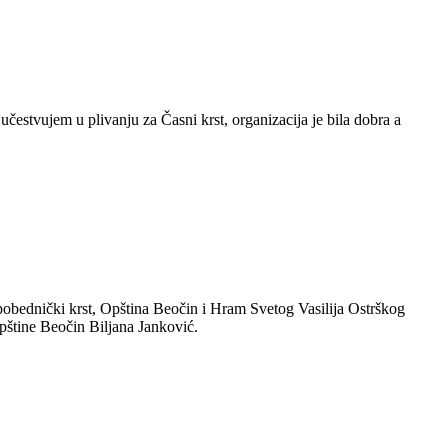
čestvujem u plivanju za Časni krst, organizacija je bila dobra a
 pobednički krst, Opština Beočin i Hram Svetog Vasilija Ostrškog
opštine Beočin Biljana Janković.