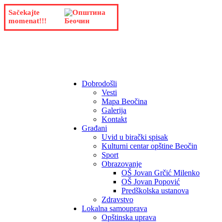
Sačekajte
momenat!!!
Dobrodošli
Vesti
Mapa Beočina
Galerija
Kontakt
Građani
Uvid u birački spisak
Kulturni centar opštine Beočin
Sport
Obrazovanje
OŠ Jovan Grčić Milenko
OŠ Jovan Popović
Predškolska ustanova
Zdravstvo
Lokalna samouprava
Opštinska uprava