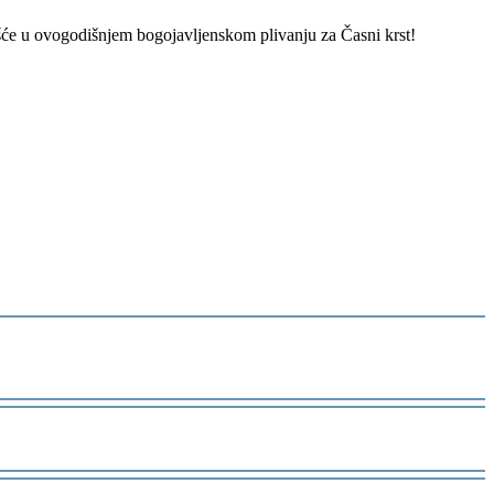
ešće u ovogodišnjem bogojavljenskom plivanju za Časni krst!