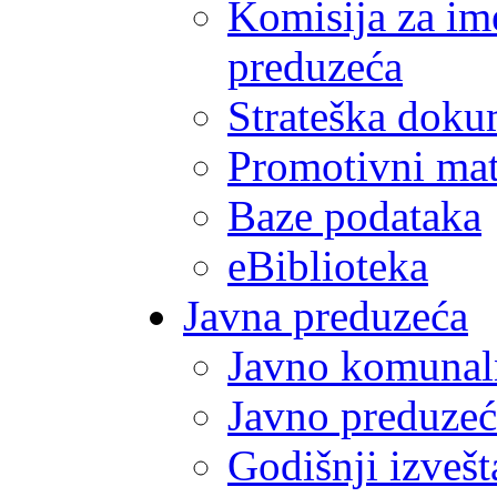
Komisija za im
preduzeća
Strateška doku
Promotivni mate
Baze podataka
eBiblioteka
Javna preduzeća
Javno komunal
Javno preduzeć
Godišnji izvešt