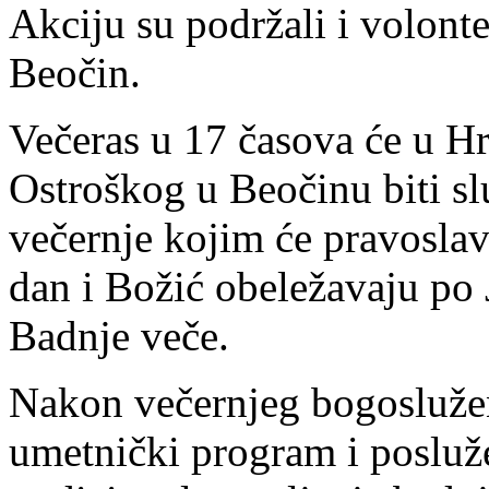
Akciju su podržali i volonte
Beočin.
Večeras u 17 časova će u H
Ostroškog u Beočinu biti s
večernje kojim će pravoslav
dan i Božić obeležavaju po 
Badnje veče.
Nakon večernjeg bogoslužen
umetnički program i poslužen