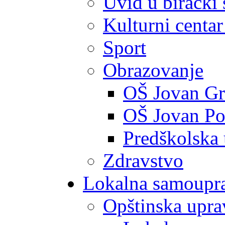
Uvid u birački 
Kulturni centar
Sport
Obrazovanje
OŠ Jovan Gr
OŠ Jovan Po
Predškolska
Zdravstvo
Lokalna samoupr
Opštinska upra