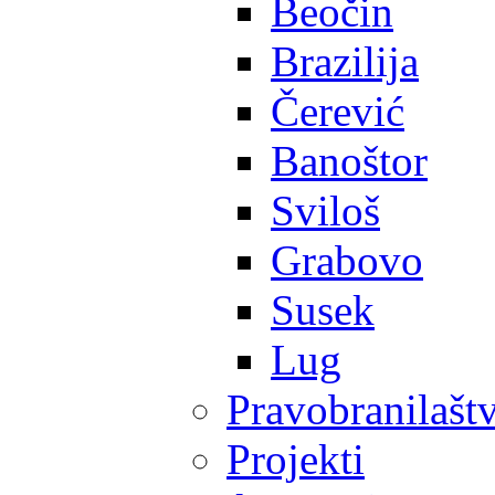
Beočin
Brazilija
Čerević
Banoštor
Sviloš
Grabovo
Susek
Lug
Pravobranilašt
Projekti