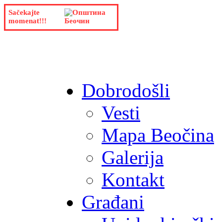
Sačekajte
momenat!!!
Dobrodošli
Vesti
Mapa Beočina
Galerija
Kontakt
Građani