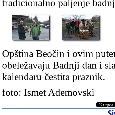
tradicionalno paljenje badn
Opština Beočin i ovim pute
obeležavaju Badnji dan i sl
kalendaru čestita praznik.
foto: Ismet Ademovski