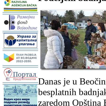
-
-
-
-
Danas je u Beočin
-
besplatnih badnja
zaredom Opština B