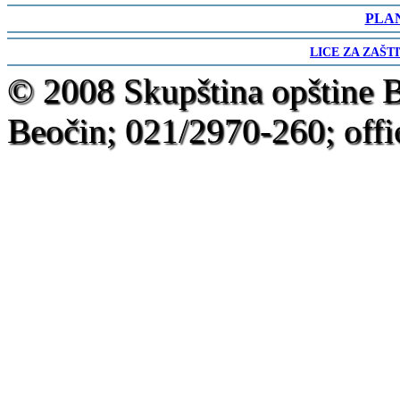
-
PLA
-
LICE ZA ZAŠT
-
© 2008 Skupština opštine 
Beočin; 021/2970-260; offi