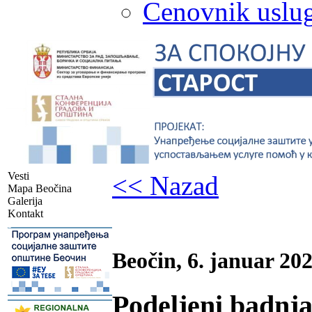
Cenovnik uslug
Vesti
<< Nazad
Mapa Beočina
Galerija
Kontakt
-
Beočin, 6. januar 202
Podeljeni badnja
-