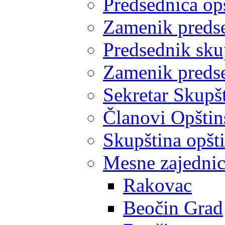
Predsednica op
Zamenik predse
Predsednik sku
Zamenik predse
Sekretar Skupšt
Članovi Opštin
Skupština opšt
Mesne zajedni
Rakovac
Beočin Grad