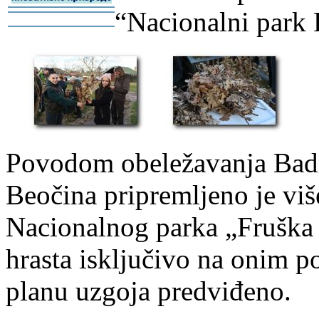
“Nacionalni park 
-
-
Povodom obeležavanja Badnj
Beočina pripremljeno je viš
Nacionalnog parka „Fruška 
hrasta isključivo na onim p
planu uzgoja predviđeno.