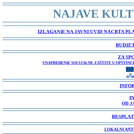
-
NAJAVE KULT
-
IZLAGANjE NA JAVNI UVID NACRTA P
-
BUDžET
-
ZA SP
UNAPREĐENjE SOCIJALNE ZAŠTITE U OPŠTINI 
-
INFO
-
I
OD J
-
BESPLAT
-
LOKALNI ANT