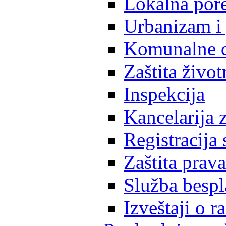
Lokalna pore
Urbanizam i 
Komunalne d
Zaštita život
Inspekcija
Kancelarija z
Registracija
Zaštita prava
Služba besp
Izveštaji o 