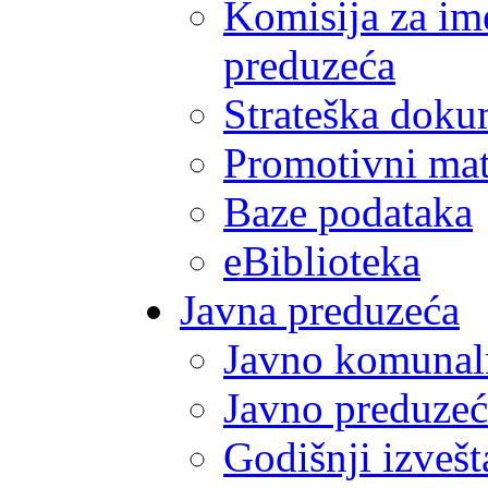
Komisija za im
preduzeća
Strateška doku
Promotivni mate
Baze podataka
eBiblioteka
Javna preduzeća
Javno komunal
Javno preduzeć
Godišnji izvešt