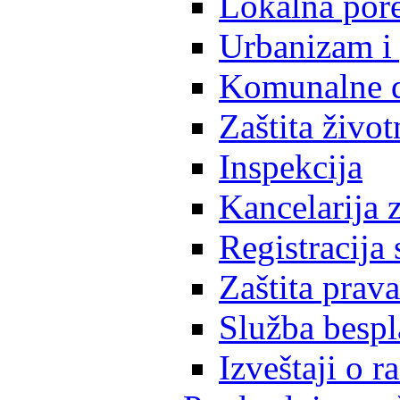
Lokalna pore
Urbanizam i 
Komunalne d
Zaštita život
Inspekcija
Kancelarija z
Registracija
Zaštita prava
Služba besp
Izveštaji o 