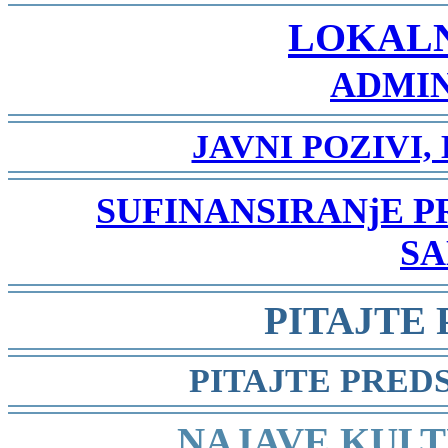
-
LOKAL
ADMIN
-
JAVNI POZIVI,
-
SUFINANSIRANjE 
SA
-
PITAJTE
-
PITAJTE PRED
-
NAJAVE KULT