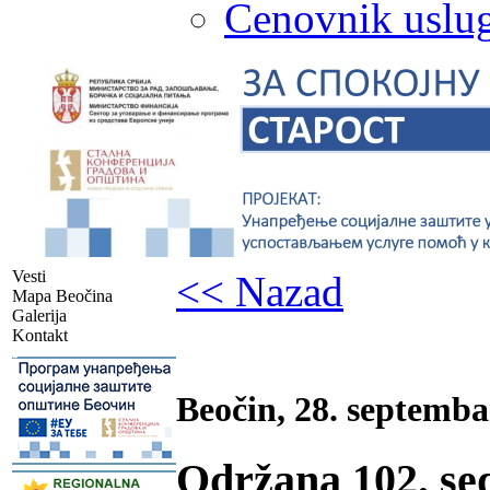
Cenovnik uslug
Vesti
<< Nazad
Mapa Beočina
Galerija
Kontakt
-
Beočin, 28. septemba
Održana 102. se
-