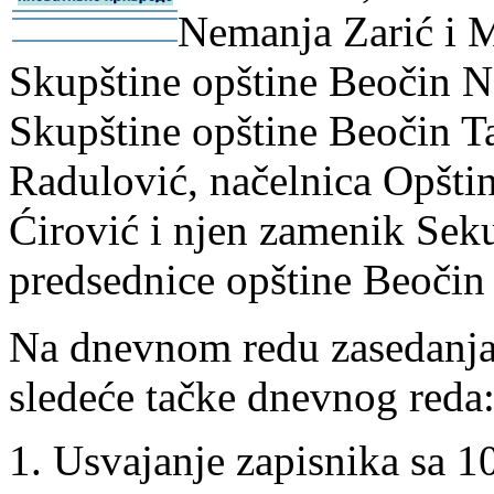
Nemanja Zarić i M
-
-
Skupštine opštine Beočin N
Skupštine opštine Beočin Ta
Radulović, načelnica Opšti
Ćirović i njen zamenik Seku
predsednice opštine Beočin
Na dnevnom redu zasedanja 
sledeće tačke dnevnog reda
Usvajanje zapisnika sa 1