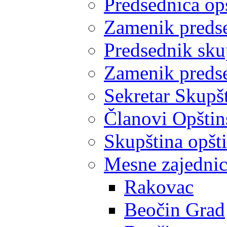
Predsednica op
Zamenik predse
Predsednik sku
Zamenik predse
Sekretar Skupšt
Članovi Opštin
Skupština opšt
Mesne zajedni
Rakovac
Beočin Grad