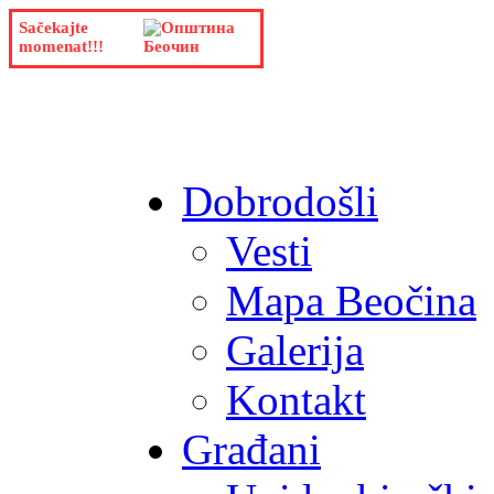
Sačekajte
momenat!!!
Dobrodošli
Vesti
Mapa Beočina
Galerija
Kontakt
Građani