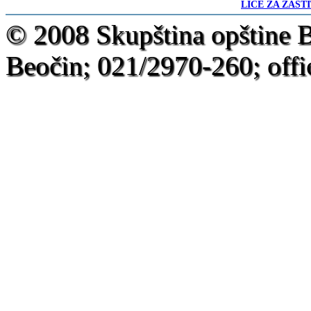
LICE ZA ZAŠT
-
© 2008 Skupština opštine 
Beočin; 021/2970-260; offi