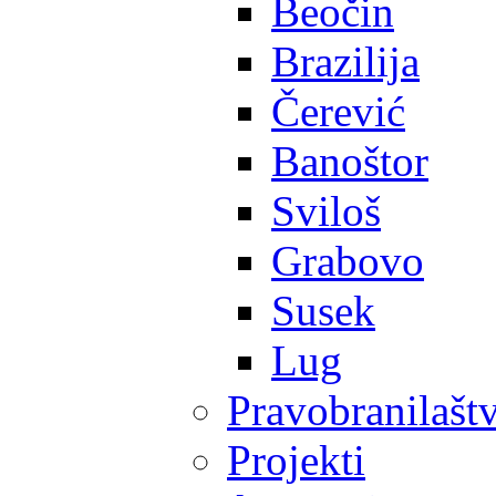
Beočin
Brazilija
Čerević
Banoštor
Sviloš
Grabovo
Susek
Lug
Pravobranilašt
Projekti