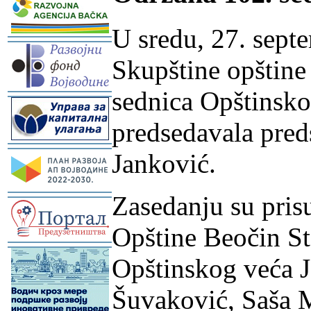
U sredu, 27. sept
-
Skupštine opštine
sednica Opštinsko
-
predsedavala pred
-
Janković.
Zasedanju su pris
-
Opštine Beočin St
-
Opštinskog veća J
Šuvaković, Saša 