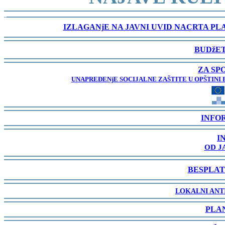
-
IZLAGANjE NA JAVNI UVID NACRTA P
-
BUDžET
-
ZA SP
UNAPREĐENjE SOCIJALNE ZAŠTITE U OPŠTINI 
-
INFO
-
I
OD J
-
BESPLAT
-
LOKALNI ANT
-
PLA
-