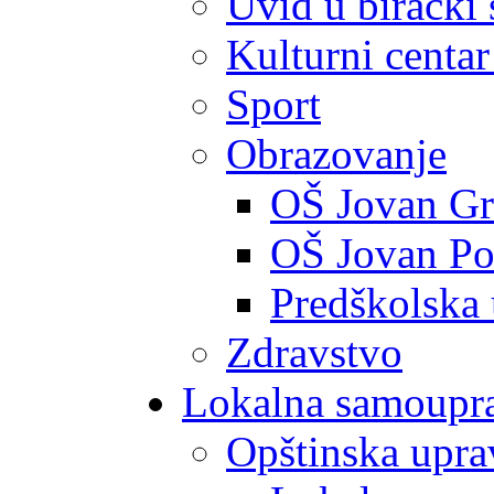
Uvid u birački 
Kulturni centar
Sport
Obrazovanje
OŠ Jovan Gr
OŠ Jovan Po
Predškolska
Zdravstvo
Lokalna samoupr
Opštinska upra