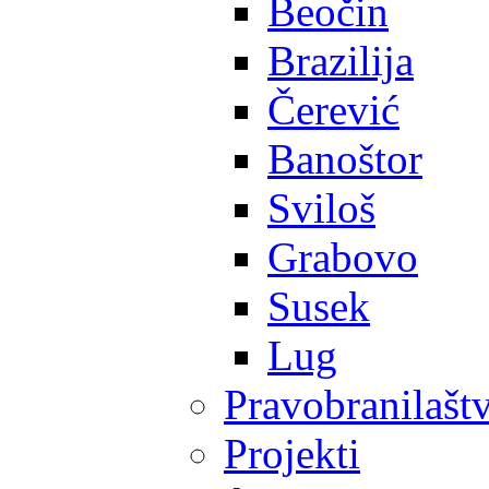
Beočin
Brazilija
Čerević
Banoštor
Sviloš
Grabovo
Susek
Lug
Pravobranilašt
Projekti