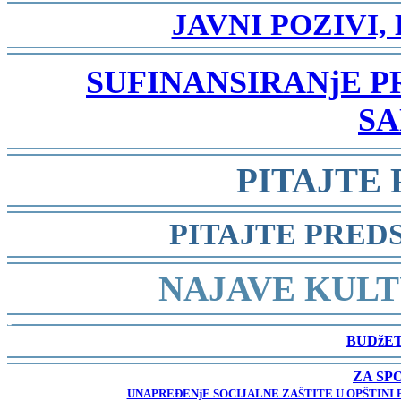
-
JAVNI POZIVI,
-
SUFINANSIRANjE 
SA
-
PITAJTE
-
PITAJTE PRED
-
NAJAVE KULT
-
BUDžET
-
ZA SP
UNAPREĐENjE SOCIJALNE ZAŠTITE U OPŠTINI 