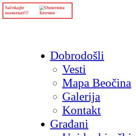
Sačekajte
momenat!!!
Dobrodošli
Vesti
Mapa Beočina
Galerija
Kontakt
Građani