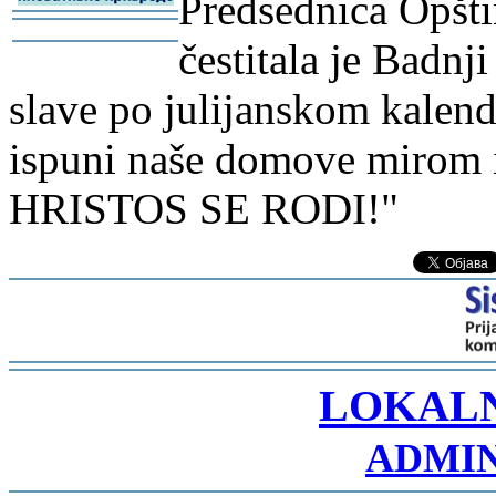
Predsednica Opšti
-
čestitala je Badnj
-
slave po julijanskom kalen
ispuni naše domove mirom 
HRISTOS SE RODI!"
-
LOKAL
ADMIN