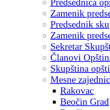
Predsednica op
Zamenik predse
Predsednik sku
Zamenik predse
Sekretar Skupšt
Članovi Opštin
Skupština opšt
Mesne zajedni
Rakovac
Beočin Grad