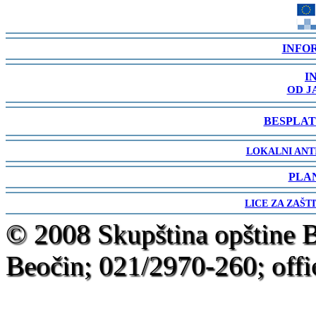
-
INFO
-
I
OD J
-
BESPLAT
-
LOKALNI ANT
-
PLA
-
LICE ZA ZAŠT
-
© 2008 Skupština opštine 
Beočin; 021/2970-260; offi