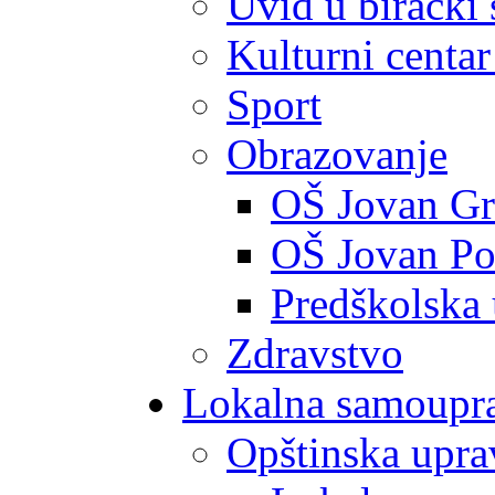
Uvid u birački 
Kulturni centar
Sport
Obrazovanje
OŠ Jovan Gr
OŠ Jovan Po
Predškolska
Zdravstvo
Lokalna samoupr
Opštinska upra