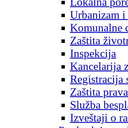
Lokalna pore
Urbanizam i 
Komunalne d
Zaštita život
Inspekcija
Kancelarija z
Registracija
Zaštita prava
Služba besp
Izveštaji o 