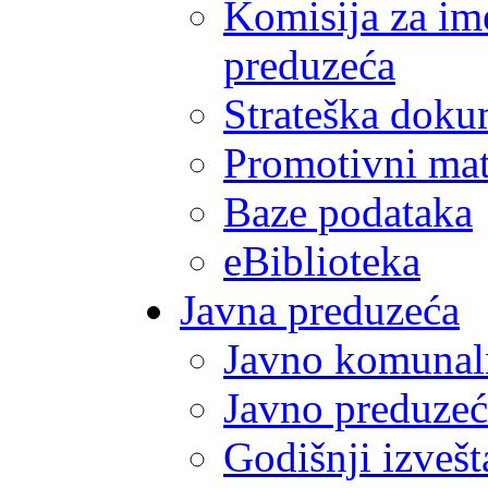
Komisija za im
preduzeća
Strateška doku
Promotivni mate
Baze podataka
eBiblioteka
Javna preduzeća
Javno komunal
Javno preduzeć
Godišnji izvešt