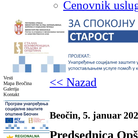
Cenovnik uslug
Vesti
<< Nazad
Mapa Beočina
Galerija
Kontakt
-
Beočin, 5. januar 202
Predsednica Opšt
-