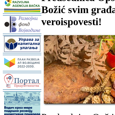
Božić svim građ
-
veroispovesti!
-
-
-
-