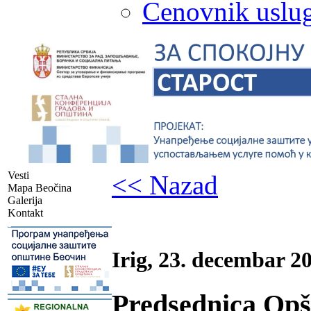
Cenovnik uslug
Vesti
<< Nazad
Mapa Beočina
Galerija
Kontakt
-
Irig, 23. decembar 2
Predsednica Opšt
-