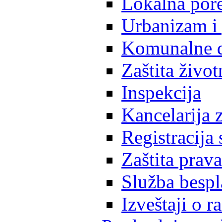
Lokalna pore
Urbanizam i 
Komunalne d
Zaštita život
Inspekcija
Kancelarija z
Registracija
Zaštita prava
Služba besp
Izveštaji o 