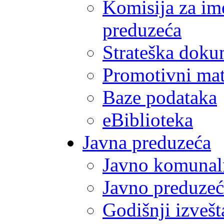
Komisija za im
preduzeća
Strateška doku
Promotivni mate
Baze podataka
eBiblioteka
Javna preduzeća
Javno komunal
Javno preduzeć
Godišnji izvešt