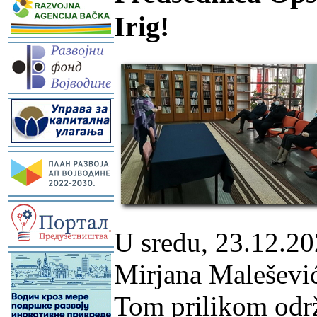
Irig!
-
-
-
-
U sredu, 23.12.20
-
Mirjana Malešević 
Tom prilikom održ