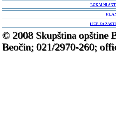
-
LOKALNI ANT
-
PLA
-
LICE ZA ZAŠT
-
© 2008 Skupština opštine 
Beočin; 021/2970-260; offi