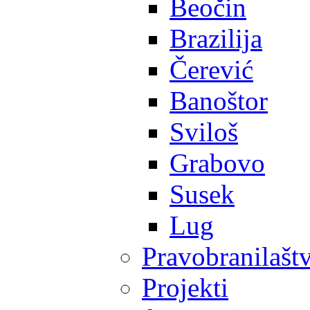
Beočin
Brazilija
Čerević
Banoštor
Sviloš
Grabovo
Susek
Lug
Pravobranilašt
Projekti