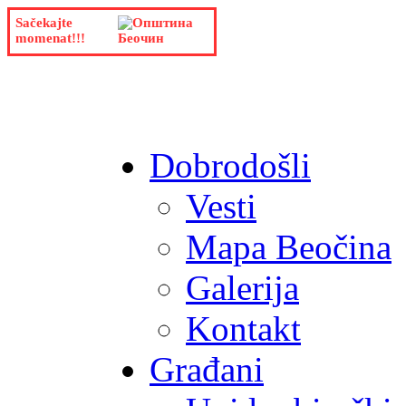
Sačekajte
momenat!!!
Dobrodošli
Vesti
Mapa Beočina
Galerija
Kontakt
Građani