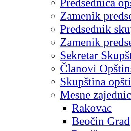
Predsednica op
Zamenik predse
Predsednik sku
Zamenik predse
Sekretar Skupšt
Članovi Opštin
Skupština opšt
Mesne zajedni
Rakovac
Beočin Grad