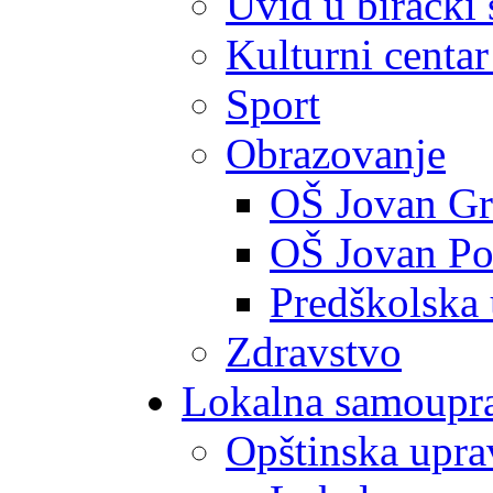
Uvid u birački 
Kulturni centar
Sport
Obrazovanje
OŠ Jovan Gr
OŠ Jovan Po
Predškolska
Zdravstvo
Lokalna samoupr
Opštinska upra