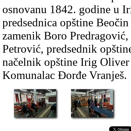
osnovanu 1842. godine u Iri
predsednica opštine Beočin
zamenik Boro Predragović, 
Petrović, predsednik opštin
načelnik opštine Irig Oliver
Komunalac Đorđe Vranješ.