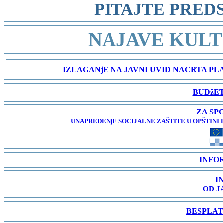
PITAJTE PRED
-
NAJAVE KULT
-
IZLAGANjE NA JAVNI UVID NACRTA P
-
BUDžET
-
ZA SP
UNAPREĐENjE SOCIJALNE ZAŠTITE U OPŠTINI 
-
INFO
-
I
OD J
-
BESPLAT