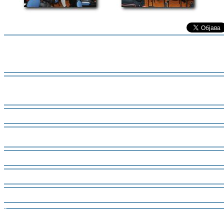
-
-
-
-
-
-
-