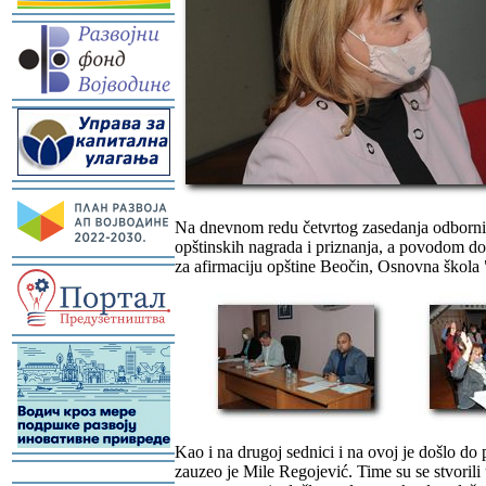
-
-
-
Na dnevnom redu četvrtog zasedanja odbornici
opštinskih nagrada i priznanja, a povodom dod
za afirmaciju opštine Beočin, Osnovna škola 
-
-
Kao i na drugoj sednici i na ovoj je došlo do
-
zauzeo je Mile Regojević. Time su se stvorili