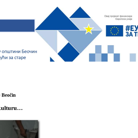
e Beočin
 kulturu…