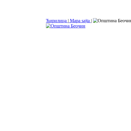
Ћирилица
|
Mapa sajta
|