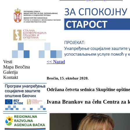
Vesti
<< Nazad
Mapa Beočina
Galerija
Kontakt
Beočin, 15. oktobar 2020.
-
Održana četvrta sednica Skupštine opštin
Ivana Brankov na čelu Centra za
-