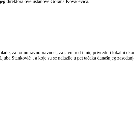
jeg direktora ove ustanove Gorana Kovačevića.
lade, za rodnu ravnopravnost, za javni red i mir, privredu i lokalni eko
juba Stanković", a koje su se nalazile u pet tačaka današnjeg zasedanj