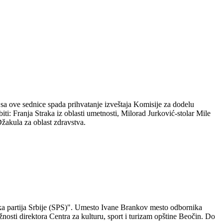
sa ove sednice spada prihvatanje izveštaja Komisije za dodelu
i: Franja Straka iz oblasti umetnosti, Milorad Jurković-stolar Mile
žakula za oblast zdravstva.
tička partija Srbije (SPS)". Umesto Ivane Brankov mesto odbornika
nosti direktora Centra za kulturu, sport i turizam opštine Beočin. Do