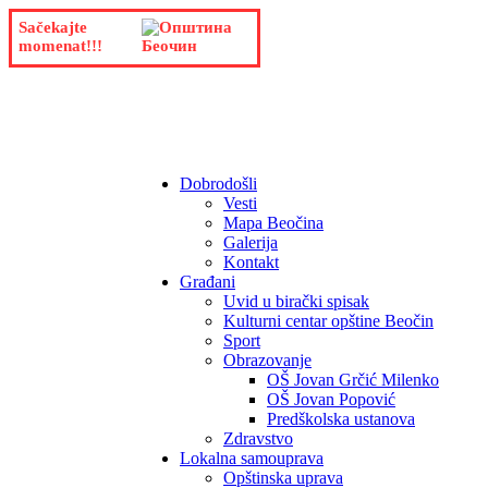
Sačekajte
momenat!!!
Dobrodošli
Vesti
Mapa Beočina
Galerija
Kontakt
Građani
Uvid u birački spisak
Kulturni centar opštine Beočin
Sport
Obrazovanje
OŠ Jovan Grčić Milenko
OŠ Jovan Popović
Predškolska ustanova
Zdravstvo
Lokalna samouprava
Opštinska uprava