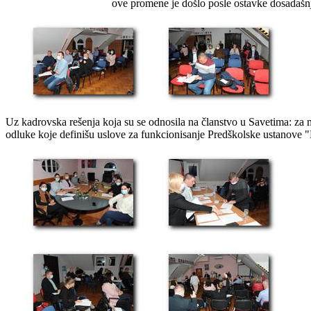
ove promene je došlo posle ostavke dosadašn
-
Uz kadrovska rešenja koja su se odnosila na članstvo u Savetima: za m
odluke koje definišu uslove za funkcionisanje Predškolske ustanove "L