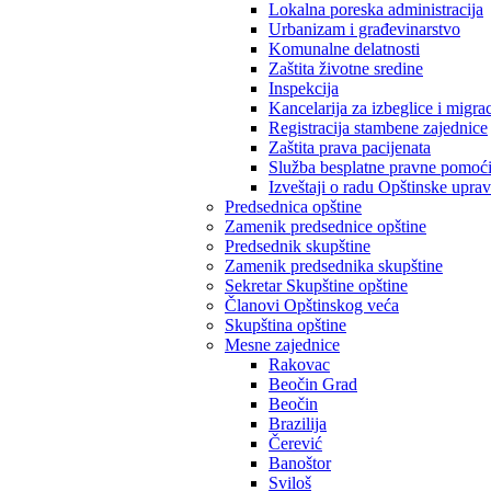
Lokalna poreska administracija
Urbanizam i građevinarstvo
Komunalne delatnosti
Zaštita životne sredine
Inspekcija
Kancelarija za izbeglice i migrac
Registracija stambene zajednice
Zaštita prava pacijenata
Služba besplatne pravne pomoć
Izveštaji o radu Opštinske upra
Predsednica opštine
Zamenik predsednice opštine
Predsednik skupštine
Zamenik predsednika skupštine
Sekretar Skupštine opštine
Članovi Opštinskog veća
Skupština opštine
Mesne zajednice
Rakovac
Beočin Grad
Beočin
Brazilija
Čerević
Banoštor
Sviloš