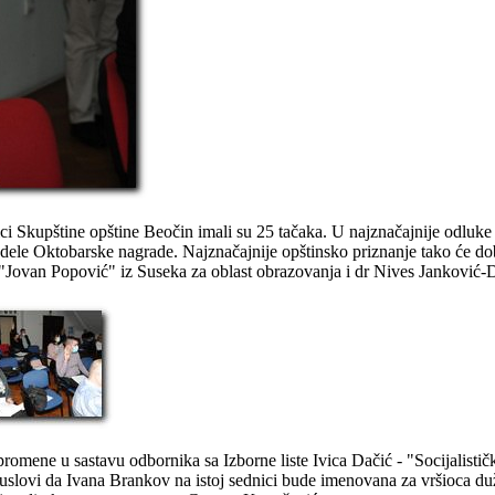
 Skupštine opštine Beočin imali su 25 tačaka. U najznačajnije odluke 
ele Oktobarske nagrade. Najznačajnije opštinsko priznanje tako će dobit
"Jovan Popović" iz Suseka za oblast obrazovanja i dr Nives Janković-D
 promene u sastavu odbornika sa Izborne liste Ivica Dačić - "Socijalis
 uslovi da Ivana Brankov na istoj sednici bude imenovana za vršioca duž