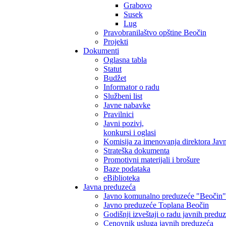
Grabovo
Susek
Lug
Pravobranilaštvo opštine Beočin
Projekti
Dokumenti
Oglasna tabla
Statut
Budžet
Informator o radu
Službeni list
Javne nabavke
Pravilnici
Javni pozivi,
konkursi i oglasi
Komisija za imenovanja direktora Jav
Strateška dokumenta
Promotivni materijali i brošure
Baze podataka
eBiblioteka
Javna preduzeća
Javno komunalno preduzeće "Beočin"
Javno preduzeće Toplana Beočin
Godišnji izveštaji o radu javnih predu
Cenovnik usluga javnih preduzeća