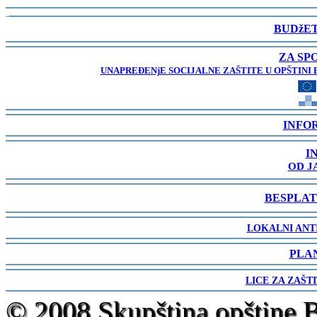
-
BUDžET
-
ZA SP
UNAPREĐENjE SOCIJALNE ZAŠTITE U OPŠTINI 
-
INFO
-
I
OD J
-
BESPLAT
-
LOKALNI ANT
-
PLA
-
LICE ZA ZAŠT
-
© 2008 Skupština opštine 