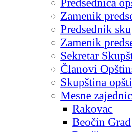
Predsednica op
Zamenik predse
Predsednik sku
Zamenik predse
Sekretar Skupšt
Članovi Opštin
Skupština opšt
Mesne zajedni
Rakovac
Beočin Grad