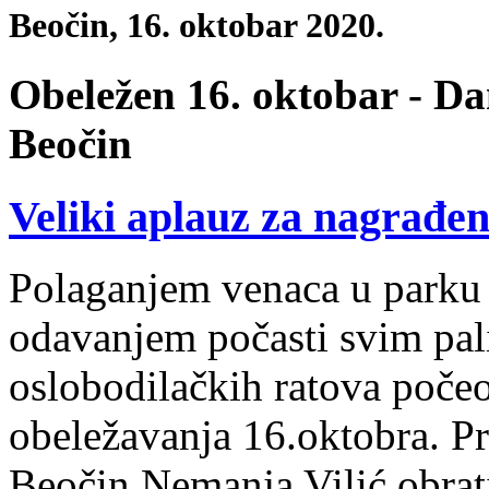
Beočin, 16. oktobar 2020.
Obeležen 16. oktobar - Da
Beočin
Veliki aplauz za nagrađe
Polaganjem venaca u parku h
odavanjem počasti svim pa
oslobodilačkih ratova poče
obeležavanja 16.oktobra. P
Beočin Nemanja Vilić obrat