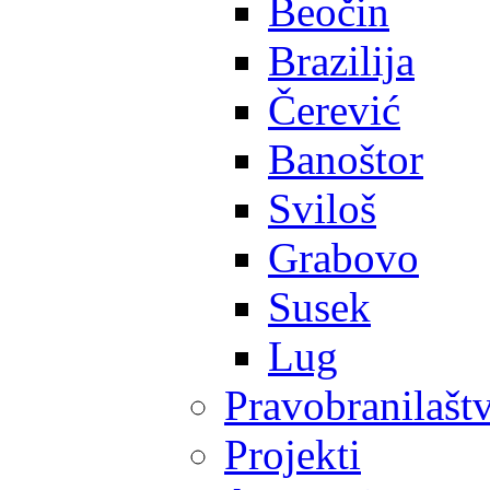
Beočin
Brazilija
Čerević
Banoštor
Sviloš
Grabovo
Susek
Lug
Pravobranilašt
Projekti