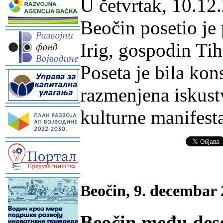
U četvrtak, 10.12
Beočin posetio je
-
Irig, gospodin Ti
Poseta je bila kon
-
razmenjena iskust
-
kulturne manifesta
-
-
Beočin, 9. decembar 
Beočin među dese