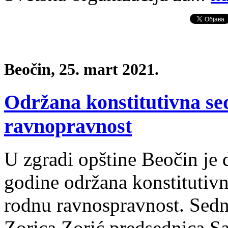
Beočin, 25. mart 2021.
Održana konstitutivna se
ravnopravnost
U zgradi opštine Beočin je
godine održana konstitutivn
rodnu ravnospravnost. Sedn
Zorica Zorić predsednica Sav