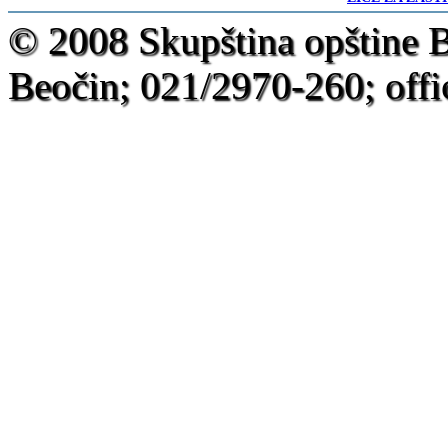
-
© 2008 Skupština opštine 
Beočin; 021/2970-260; offi