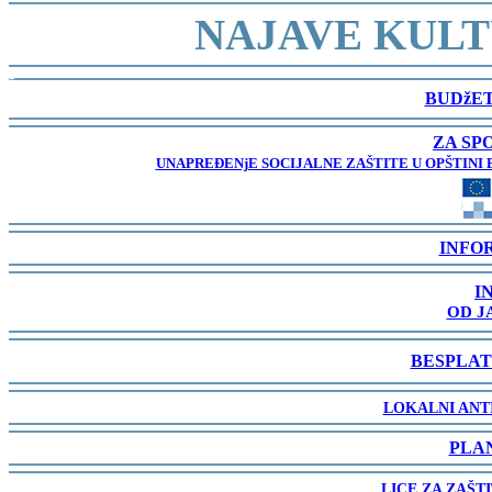
-
NAJAVE KULT
-
BUDžET
-
ZA SP
UNAPREĐENjE SOCIJALNE ZAŠTITE U OPŠTINI 
-
INFO
-
I
OD J
-
BESPLAT
-
LOKALNI ANT
-
PLA
-
LICE ZA ZAŠT