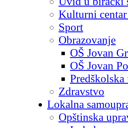
Uvid u birački 
Kulturni centar
Sport
Obrazovanje
OŠ Jovan Gr
OŠ Jovan Po
Predškolska
Zdravstvo
Lokalna samoupr
Opštinska upra