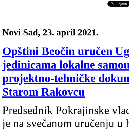
Novi Sad, 23. april 2021.
Opštini Beočin uručen Ug
jedinicama lokalne samou
projektno-tehničke dokum
Starom Rakovcu
Predsednik Pokrajinske vla
je na svečanom uručenju u 