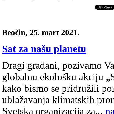
Beočin, 25. mart 2021.
Sat za našu planetu
Dragi građani, pozivamo V
globalnu ekološku akciju
„S
kako bismo se pridružili por
ublažavanja klimatskih pro
Svetska organizacija za...
na