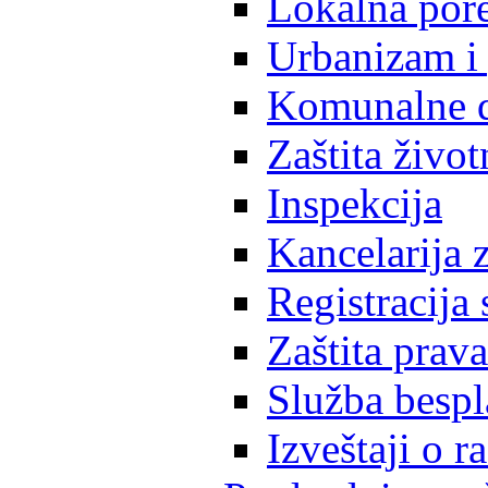
Lokalna pore
Urbanizam i 
Komunalne d
Zaštita život
Inspekcija
Kancelarija z
Registracija
Zaštita prava
Služba besp
Izveštaji o 