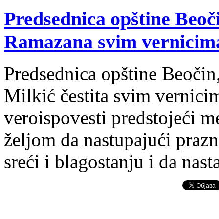
Predsednica opštine Beoči
Ramazana svim vernicima 
Predsednica opštine Beočin
Milkić čestita svim vernici
veroispovesti predstojeći 
željom da nastupajući prazn
sreći i blagostanju i da nas