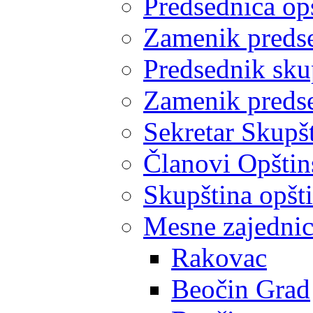
Predsednica op
Zamenik predse
Predsednik sku
Zamenik predse
Sekretar Skupšt
Članovi Opštin
Skupština opšt
Mesne zajedni
Rakovac
Beočin Grad