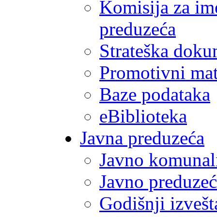
Komisija za im
preduzeća
Strateška doku
Promotivni mate
Baze podataka
eBiblioteka
Javna preduzeća
Javno komunal
Javno preduzeć
Godišnji izvešt