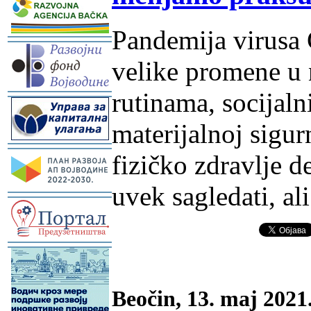
Pandemija virusa
-
velike promene u 
rutinama, socijal
-
materijalnoj sigur
-
fizičko zdravlje d
uvek sagledati, ali
-
-
Beočin, 13. maj 2021