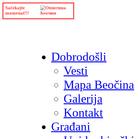
Sačekajte
momenat!!!
Dobrodošli
Vesti
Mapa Beočina
Galerija
Kontakt
Građani