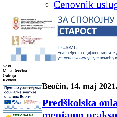
Cenovnik uslug
Vesti
Mapa Beočina
Galerija
Kontakt
Beočin, 14. maj 2021
-
Predškolska onla
menjamo praksu (
-