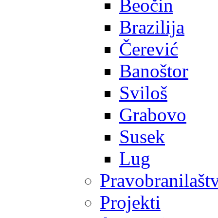
Beočin
Brazilija
Čerević
Banoštor
Sviloš
Grabovo
Susek
Lug
Pravobranilašt
Projekti