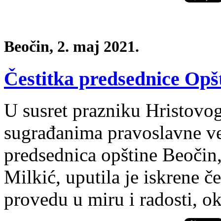
Beočin, 2. maj 2021.
Čestitka predsednice Op
U susret prazniku Hristovo
sugrađanima pravoslavne ve
predsednica opštine Beočin
Milkić, uputila je iskrene č
provedu u miru i radosti, ok