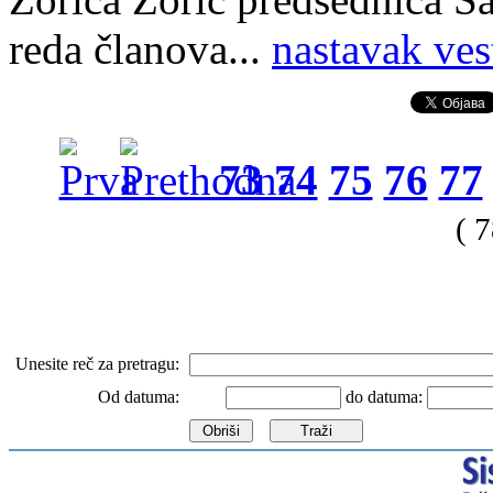
reda članova...
nastavak ves
73
74
75
76
77
( 
Unesite reč za pretragu:
Od datuma:
do datuma: