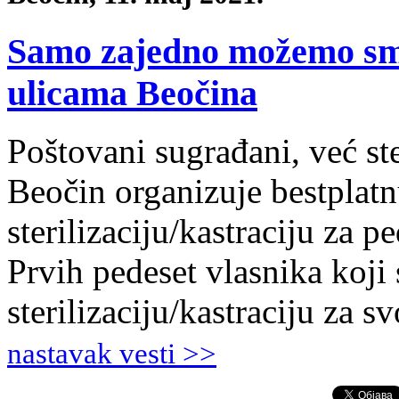
Samo zajedno možemo sma
ulicama Beočina
Poštovani sugrađani, već st
Beočin organizuje bestplat
sterilizaciju/kastraciju za p
Prvih pedeset vlasnika koji 
sterilizaciju/kastraciju za s
nastavak vesti >>