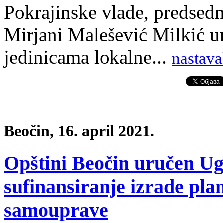
Pokrajinske vlade, predsedn
Mirjani Malešević Milkić u
jedinicama lokalne...
nastava
Beočin, 16. april 2021.
Opštini Beočin uručen Ug
sufinansiranje izrade pla
samouprave