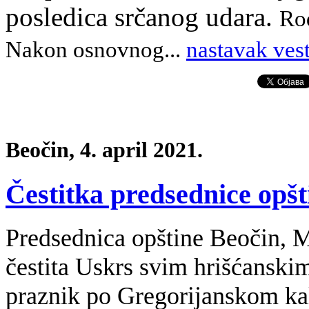
posledica srčanog udara.
Rođ
Nakon osnovnog...
nastavak ves
Beočin, 4. april 2021.
Čestitka predsednice opš
Predsednica opštine Beočin, M
čestita Uskrs svim hrišćanskim
praznik po Gregorijanskom ka