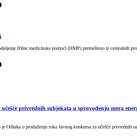
-
i
 odeljenje Hitne medicinske pomoći (HMP) premešteno iz centralnih p
-
učešće privrednih subjekata u sprovođenju mera energe
 je Odluka o produženju roka Javnog konkursa za učešće privrednih s