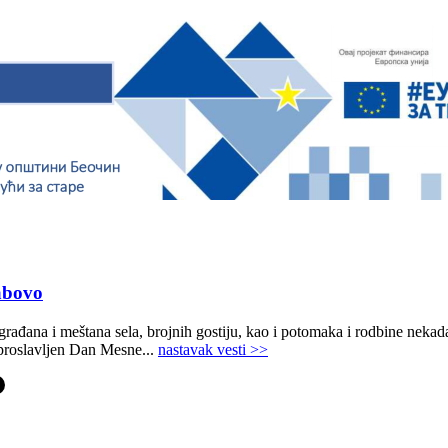
abovo
 građana i meštana sela, brojnih gostiju, kao i potomaka i rodbine nekada
proslavljen Dan Mesne...
nastavak vesti >>
-