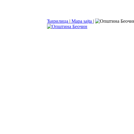
Ћирилица
|
Mapa sajta
|