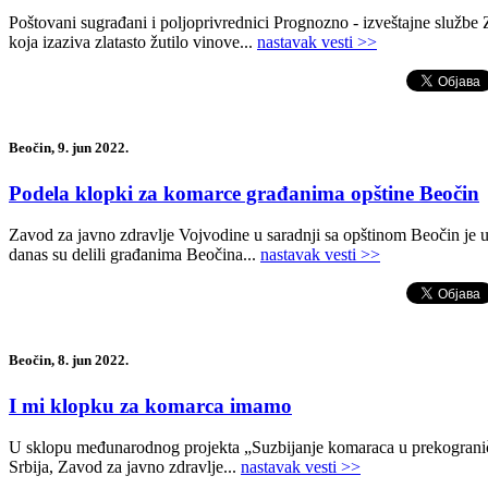
-
Poštovani sugrađani i poljoprivrednici Prognozno - izveštajne službe Z
koja izaziva zlatasto žutilo vinove...
nastavak vesti >>
Beočin, 9. jun 2022.
Podela klopki za komarce građanima opštine Beočin
Zavod za javno zdravlje Vojvodine u saradnji sa opštinom Beočin je
danas su delili građanima Beočina...
nastavak vesti >>
Beočin, 8. jun 2022.
I mi klopku za komarca imamo
U sklopu međunarodnog projekta „Suzbijanje komaraca u prekograničn
Srbija, Zavod za javno zdravlje...
nastavak vesti >>