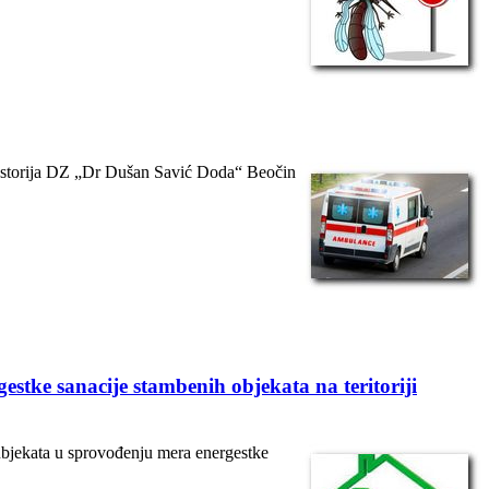
rostorija DZ „Dr Dušan Savić Doda“ Beočin
stke sanacije stambenih objekata na teritoriji
ubjekata u sprovođenju mera energestke