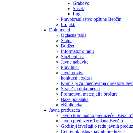
Grabovo
Susek
Lug
Pravobranilaštvo opštine Beočin
Projekti
Dokumenti
Oglasna tabla
Statut
Budžet
Informator o radu
Službeni list
Javne nabavke
Pravilnici
Javni pozivi,
konkursi i oglasi
Komisija za imenovanja direktora Jav
Strateška dokumenta
Promotivni materijali i brošure
Baze podataka
eBiblioteka
Javna preduzeća
Javno komunalno preduzeće "Beočin"
Javno preduzeće Toplana Beočin
Godišnji izveštaji o radu javnih predu
Cenovnik usluga javnih preduzeća