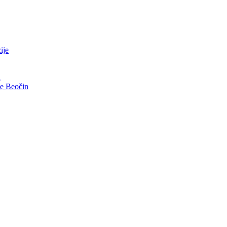
ije
i
ve Beočin