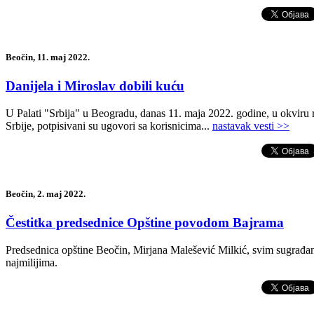
Beočin, 11. maj 2022.
Danijela i Miroslav dobili kuću
U Palati "Srbija" u Beogradu, danas 11. maja 2022. godine, u okviru 
Srbije, potpisivani su ugovori sa korisnicima...
nastavak vesti >>
Beočin, 2. maj 2022.
Čestitka predsednice Opštine povodom Bajrama
Predsednica opštine Beočin, Mirjana Malešević Milkić, svim sugrađani
najmilijima.