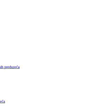
nih preduzeća
zeća