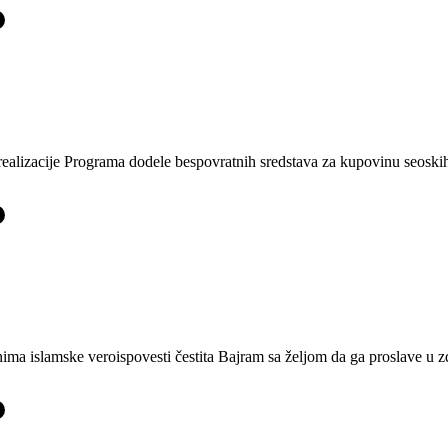
-
realizacije Programa dodele bespovratnih sredstava za kupovinu seoskih
-
ma islamske veroispovesti čestita Bajram sa željom da ga proslave u zd
-