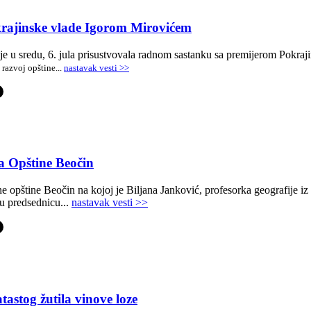
rajinske vlade Igorom Mirovićem
je u sredu, 6. jula prisustvovala radnom sastanku sa premijerom Pokr
 razvoj opštine
...
nastavak vesti >>
-
a Opštine Beočin
e opštine Beočin na kojoj je Biljana Janković, profesorka geografije i
u predsednicu...
nastavak vesti >>
-
tastog žutila vinove loze