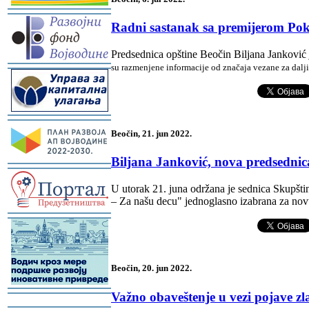
-
Radni sastanak sa premijerom Pok
Predsednica opštine Beočin Biljana Janković 
su razmenjene informacije od značaja vezane za dalji
-
-
Beočin, 21. jun 2022.
Biljana Janković, nova predsednic
-
U utorak 21. juna održana je sednica Skupštin
– Za našu decu" jednoglasno izabrana za nov
-
Beočin, 20. jun 2022.
-
Važno obaveštenje u vezi pojave zla