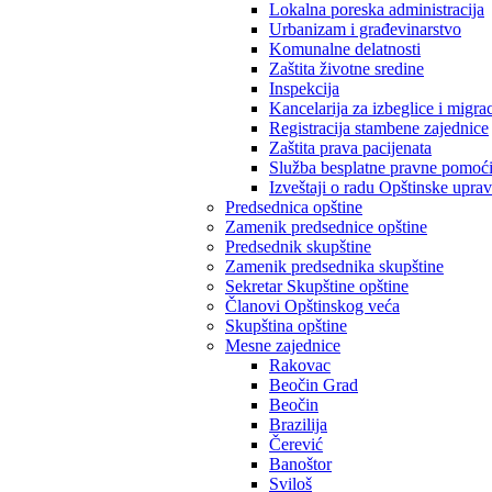
Lokalna poreska administracija
Urbanizam i građevinarstvo
Komunalne delatnosti
Zaštita životne sredine
Inspekcija
Kancelarija za izbeglice i migrac
Registracija stambene zajednice
Zaštita prava pacijenata
Služba besplatne pravne pomoć
Izveštaji o radu Opštinske upra
Predsednica opštine
Zamenik predsednice opštine
Predsednik skupštine
Zamenik predsednika skupštine
Sekretar Skupštine opštine
Članovi Opštinskog veća
Skupština opštine
Mesne zajednice
Rakovac
Beočin Grad
Beočin
Brazilija
Čerević
Banoštor
Sviloš