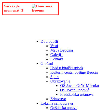
Sačekajte
momenat!!!
Dobrodošli
Vesti
Mapa Beočina
Galerija
Kontakt
Građani
Uvid u birački spisak
Kulturni centar opštine Beočin
Sport
Obrazovanje
OŠ Jovan Grčić Milenko
OŠ Jovan Popović
Predškolska ustanova
Zdravstvo
Lokalna samouprava
Opštinska uprava