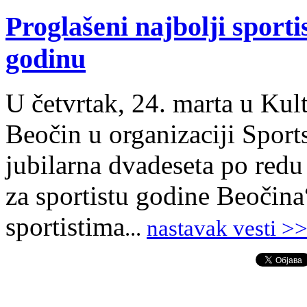
Proglašeni najbolji sporti
godinu
U četvrtak, 24. marta u Kul
Beočin u organizaciji Sport
jubilarna dvadeseta po redu
za sportistu godine Beočina
sportistima
.
.
.
nastavak vesti >