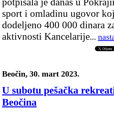
potpisala je danas u Pokraji
sport i omladinu ugovor koj
dodeljeno 400 000 dinara za
aktivnosti Kancelarije
.
.
.
nast
Beočin, 30. mart 2023.
U subotu pešačka rekreat
Beočina