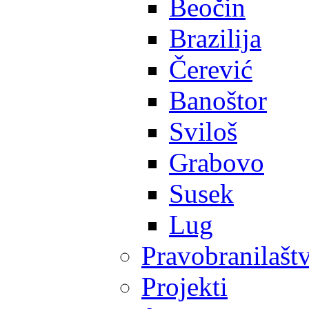
Beočin
Brazilija
Čerević
Banoštor
Sviloš
Grabovo
Susek
Lug
Pravobranilašt
Projekti