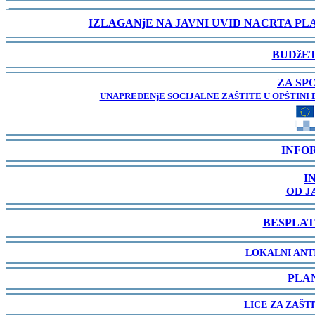
-
IZLAGANjE NA JAVNI UVID NACRTA P
-
BUDžET
-
ZA SP
UNAPREĐENjE SOCIJALNE ZAŠTITE U OPŠTINI 
-
INFO
-
I
OD J
-
BESPLAT
-
LOKALNI ANT
-
PLA
-
LICE ZA ZAŠT