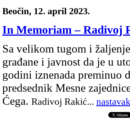
Beočin, 12. april 2023.
In Memoriam – Radivoj R
Sa velikom tugom i žaljen
građane i javnost da je u uto
godini iznenada preminuo 
predsednik Mesne zajednic
Ćega.
Radivoj Rakić.
.
.
nastavak