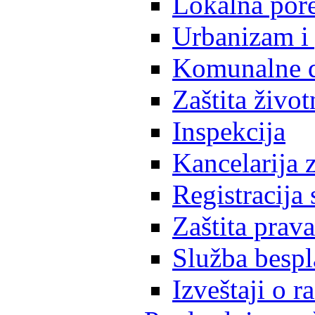
Lokalna pore
Urbanizam i 
Komunalne d
Zaštita život
Inspekcija
Kancelarija z
Registracija
Zaštita prava
Služba besp
Izveštaji o 