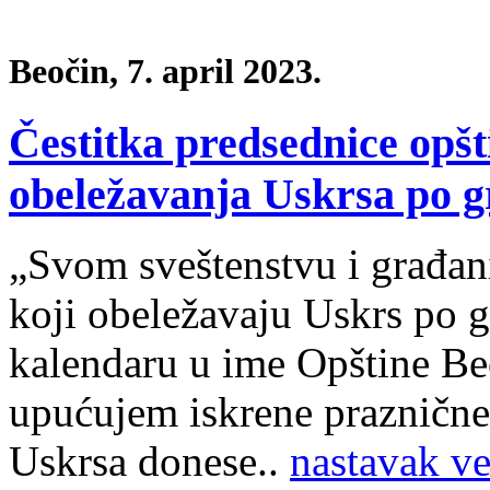
Beočin, 7. april 2023.
Čestitka predsednice opš
obeležavanja Uskrsa po 
„Svom sveštenstvu i građan
koji obeležavaju Uskrs po 
kalendaru u ime Opštine Beo
upućujem iskrene praznične
Uskrsa donese..
nastavak ve