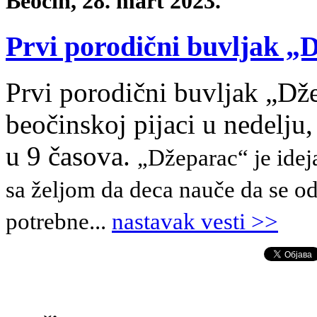
Beočin, 28. mart 2023.
Prvi porodični buvljak „
Prvi porodični buvljak „Dž
beočinskoj pijaci u nedelju,
u 9 časova.
„Džeparac“ je idej
sa željom da deca nauče da se od
potrebne
.
.
.
nastavak vesti >>