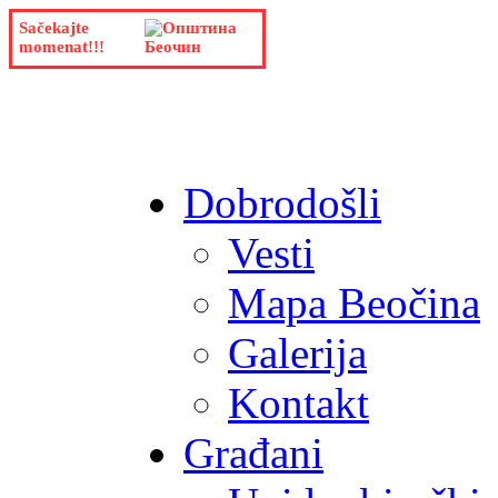
Sačekajte
momenat!!!
Dobrodošli
Vesti
Mapa Beočina
Galerija
Kontakt
Građani