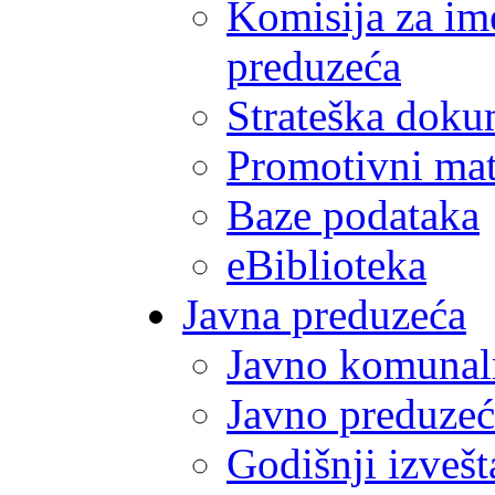
Komisija za im
preduzeća
Strateška doku
Promotivni mate
Baze podataka
eBiblioteka
Javna preduzeća
Javno komunal
Javno preduzeć
Godišnji izvešt