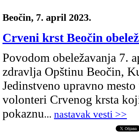
Beočin, 7. april 2023.
Crveni krst Beočin obelež
Povodom obeležavanja 7. ap
zdravlja Opštinu Beočin, Ku
Jedinstveno upravno mesto 
volonteri Crvenog krsta koji
pokaznu
.
.
.
nastavak vesti >>