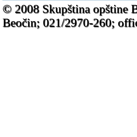
-
© 2008 Skupština opštine 
Beočin; 021/2970-260; offi