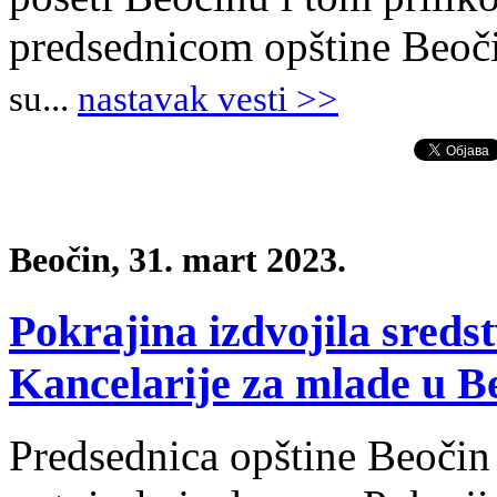
predsednicom opštine Beoč
su.
.
.
nastavak vesti >>
Beočin, 31. mart 2023.
Pokrajina izdvojila sreds
Kancelarije za mlade u B
Predsednica opštine Beočin