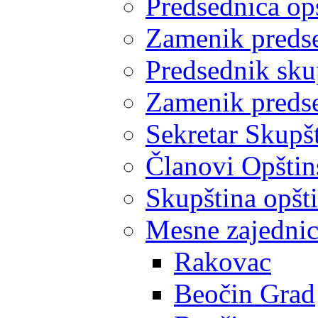
Predsednica op
Zamenik predse
Predsednik sku
Zamenik predse
Sekretar Skupšt
Članovi Opštin
Skupština opšt
Mesne zajedni
Rakovac
Beočin Grad