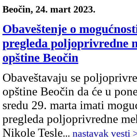
Beočin, 24. mart 2023.
Obaveštenje o mogućnosti
pregleda poljoprivredne m
opštine Beočin
Obaveštavaju se poljoprivred
opštine Beočin da će u pone
sredu 29. marta imati mogu
pregleda poljoprivredne meh
Nikole Tesle
.
.
.
nastavak vesti 