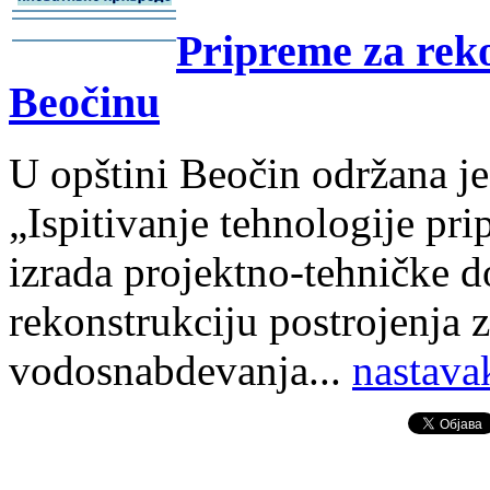
-
Pripreme za reko
-
Beočinu
U opštini Beočin održana je
„Ispitivanje tehnologije pri
izrada projektno-tehničke 
rekonstrukciju postrojenja 
vodosnabdevanja.
.
.
nastava