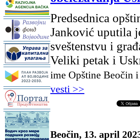
Predsednica opšti
-
Janković uputila 
sveštenstvu i gra
-
Veliki petak i Us
-
ime Opštine Beočin i
vesti >>
-
-
Beočin, 13. april 202