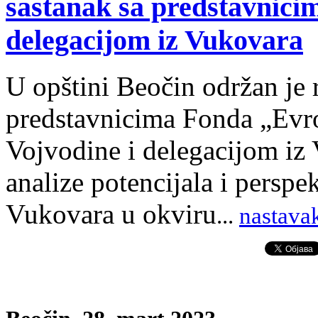
sastanak sa predstavnici
delegacijom iz Vukovara
U opštini Beočin održan je 
predstavnicima Fonda „Evr
Vojvodine i delegacijom iz
analize potencijala i perspe
Vukovara u okviru
.
.
.
nastavak