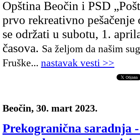
Opština Beočin i PSD „Pošt
prvo rekreativno pešačenje 
se održati u subotu, 1. apri
časova.
Sa željom da našim sugr
Fruške
.
.
.
nastavak vesti >>
Beočin, 30. mart 2023.
Prekogranična saradnja -