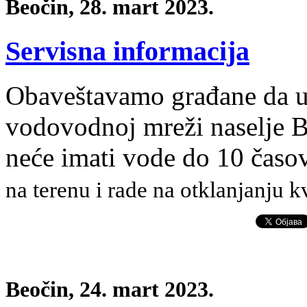
Beočin, 28. mart 2023.
Servisna informacija
Obaveštavamo građane da us
vodovodnoj mreži naselje B
neće imati vode do 10 časo
na terenu i rade na otklanjanju k
Beočin, 24. mart 2023.