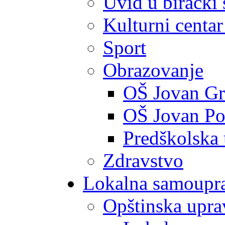
Uvid u birački 
Kulturni centar
Sport
Obrazovanje
OŠ Jovan Gr
OŠ Jovan Po
Predškolska
Zdravstvo
Lokalna samoupr
Opštinska upra