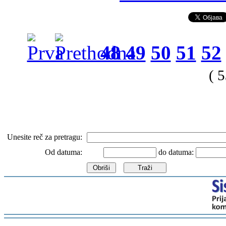
48
49
50
51
52
( 
Unesite reč za pretragu:
Od datuma:
do datuma:
-