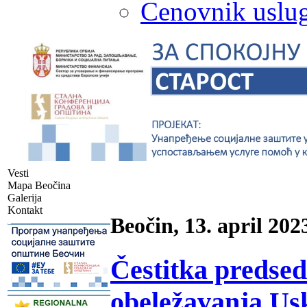
Cenovnik uslug
Vesti
Mapa Beočina
Galerija
Kontakt
Beočin, 13. april 202
-
Čestitka predse
obeležavanja Us
-