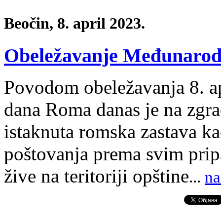
Beočin, 8. april 2023.
Obeležavanje Međunarod
Povodom obeležavanja 8. a
dana Roma danas je na zgra
istaknuta romska zastava ka
poštovanja prema svim prip
žive na teritoriji opštine
.
.
.
na