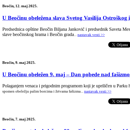
Beočin, 12. maj 2025.
U Beočinu obeležena slava Svetog Vasilija Ostroškog
Predsednica opštine Beočin Biljana Janković i predsednik Saveta Mes
slave beočinskog hrama i Beočin grada
...
nastavak vesti >>
Beočin, 9. maj 2025.
U Beočinu obeležen 9. maj – Dan pobede nad fašiz
Polaganjem venaca i prigodnim programom koji je upriličen u Parku
spomen obeležju palim borcima i žrtvama fašizma
...
nastavak vesti >>
Beočin, 7. maj 2025.