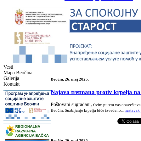
Vesti
Mapa Beočina
Galerija
Beočin, 26. maj 2025.
Kontakt
-
Najava tretmana protiv krpelja na t
Poštovani sugrađani, o
vim putem vas obaveštavamo
Beočin.
Suzbijanje krpelja biće izvedeno
.
..
nastavak 
-
Beočin, 26. maj 2025.