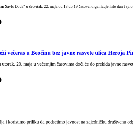
an Savić Doda“ u četvrtak, 22. maja od 13 do 19 časova, organizuje info dan i s
-
ži večeras u Beočinu bez javne rasvete ulica Heroja Pi
u utorak, 20. maja u večernjim časovima doći će do prekida javne rasvet
-
lja i koristimo priliku da podsetimo javnost na zajedničku društvenu o