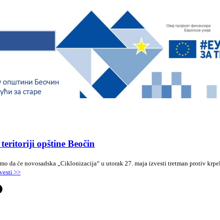
eritoriji opštine Beočin
 da će novosadska „Ciklonizacija“ u utorak 27. maja izvesti tretman protiv krpelja
vesti >>
-