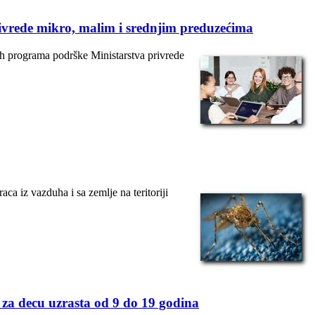
rivrede mikro, malim i srednjim preduzećima
h programa podrške Ministarstva privrede
a iz vazduha i sa zemlje na teritoriji
za decu uzrasta od 9 do 19 godina