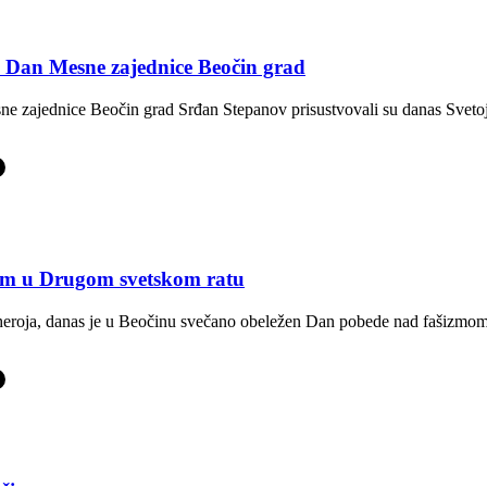
 i Dan Mesne zajednice Beočin grad
ne zajednice Beočin grad Srđan Stepanov prisustvovali su danas Svetoj
-
mom u Drugom svetskom ratu
 heroja, danas je u Beočinu svečano obeležen Dan pobede nad fašizm
-