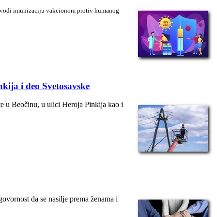
provodi imunizaciju vakcionom protiv humanog
nkija i deo Svetosavske
e u Beočinu, u ulici Heroja Pinkija kao i
dgovornost da se nasilje prema ženama i