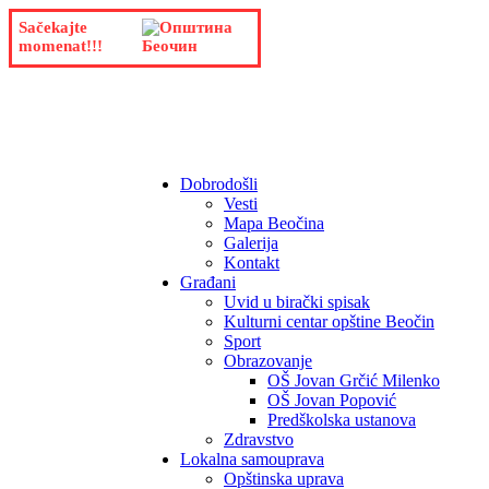
Sačekajte
momenat!!!
Dobrodošli
Vesti
Mapa Beočina
Galerija
Kontakt
Građani
Uvid u birački spisak
Kulturni centar opštine Beočin
Sport
Obrazovanje
OŠ Jovan Grčić Milenko
OŠ Jovan Popović
Predškolska ustanova
Zdravstvo
Lokalna samouprava
Opštinska uprava