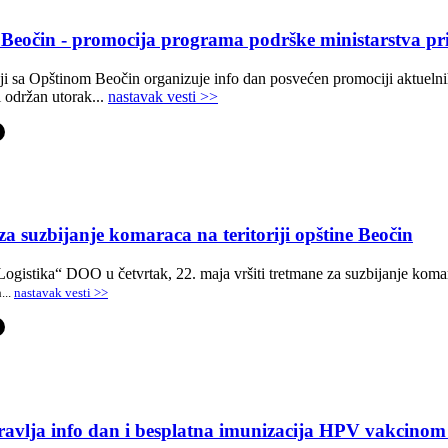
i Beočin - promocija programa podrške ministarstva p
ji sa Opštinom Beočin organizuje info dan posvećen promociji aktuelni
i održan utorak
...
nastavak vesti >>
-
a suzbijanje komaraca na teritoriji opštine Beočin
istika“ DOO u četvrtak, 22. maja vršiti tretmane za suzbijanje komarac
h
...
nastavak vesti >>
-
avlja info dan i besplatna imunizacija HPV vakcinom 