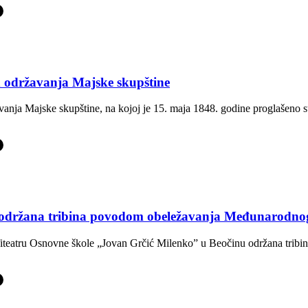
-
d održavanja Majske skupštine
anja Majske skupštine, na kojoj je 15. maja 1848. godine proglašeno 
-
“ održana tribina povodom obeležavanja Međunarodno
atru Osnovne škole „Jovan Grčić Milenko” u Beočinu održana tribina 
-