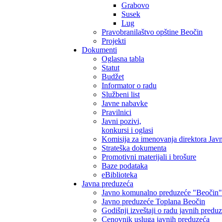
Grabovo
Susek
Lug
Pravobranilaštvo opštine Beočin
Projekti
Dokumenti
Oglasna tabla
Statut
Budžet
Informator o radu
Službeni list
Javne nabavke
Pravilnici
Javni pozivi,
konkursi i oglasi
Komisija za imenovanja direktora Jav
Strateška dokumenta
Promotivni materijali i brošure
Baze podataka
eBiblioteka
Javna preduzeća
Javno komunalno preduzeće "Beočin"
Javno preduzeće Toplana Beočin
Godišnji izveštaji o radu javnih predu
Cenovnik usluga javnih preduzeća