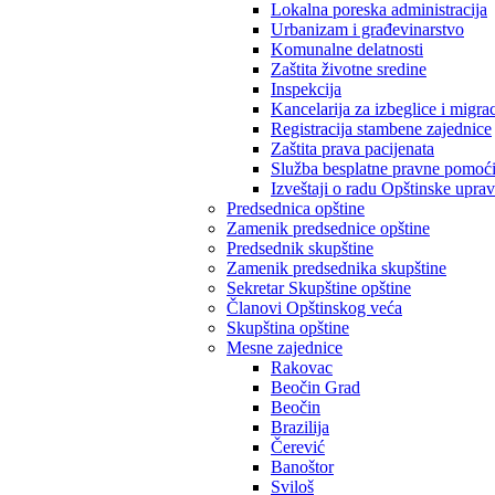
Lokalna poreska administracija
Urbanizam i građevinarstvo
Komunalne delatnosti
Zaštita životne sredine
Inspekcija
Kancelarija za izbeglice i migrac
Registracija stambene zajednice
Zaštita prava pacijenata
Služba besplatne pravne pomoć
Izveštaji o radu Opštinske upra
Predsednica opštine
Zamenik predsednice opštine
Predsednik skupštine
Zamenik predsednika skupštine
Sekretar Skupštine opštine
Članovi Opštinskog veća
Skupština opštine
Mesne zajednice
Rakovac
Beočin Grad
Beočin
Brazilija
Čerević
Banoštor
Sviloš