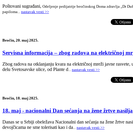
-
Poštovani sugrađani,
Odeljenje pedijatrije beočinskog Doma zdravlja „Dr Duš
papiloma
...
nastavak vesti >>
Beočin, 20. maj 2025.
Servisna informacija – zbog radova na električnoj mre
Zbog radova na otklanjanju kvara na električnoj mreži javne rasvete, 
delu Svetosavske ulice, od Plante d
...
nastavak vesti >>
Beočin, 18. maj 2025.
18. maj - nacionalni Dan sećanja na žene žrtve nasilja
Danas se u Srbiji obeležava Nacionalni dan sećanja na žene žrtve nasi
devojčicama ne sme tolerisati kao i da
...
nastavak vesti >>