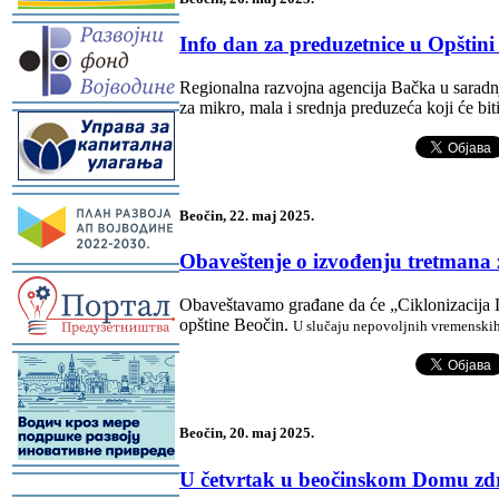
-
Info dan za preduzetnice u Opštin
Regionalna razvojna agencija Bačka u saradn
za mikro, mala i srednja preduzeća koji će bit
-
-
Beočin, 22. maj 2025.
Obaveštenje o izvođenju tretmana z
-
Obaveštavamo građane da će „Ciklonizacija Log
opštine Beočin.
U slučaju nepovoljnih vremenski
-
Beočin, 20. maj 2025.
-
U četvrtak u beočinskom Domu zdr