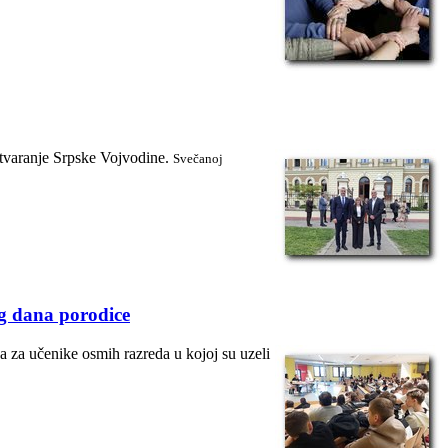
stvaranje Srpske Vojvodine.
Svečanoj
g dana porodice
za učenike osmih razreda u kojoj su uzeli