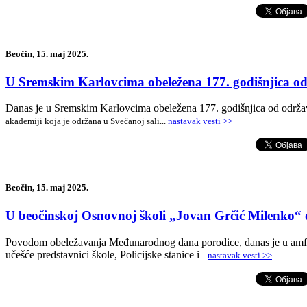
Beočin, 15. maj 2025.
U Sremskim Karlovcima obeležena 177. godišnjica o
Danas je u Sremskim Karlovcima obeležena 177. godišnjica od održav
akademiji koja je održana u Svečanoj sali
...
nastavak vesti >>
Beočin, 15. maj 2025.
U beočinskoj Osnovnoj školi „Jovan Grčić Milenko
Povodom obeležavanja Međunarodnog dana porodice, danas je u amfite
učešće predstavnici škole, Policijske stanice i
...
nastavak vesti >>