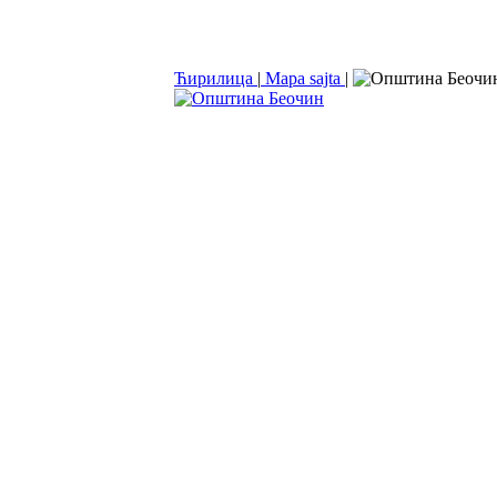
Ћирилица
|
Mapa sajta
|