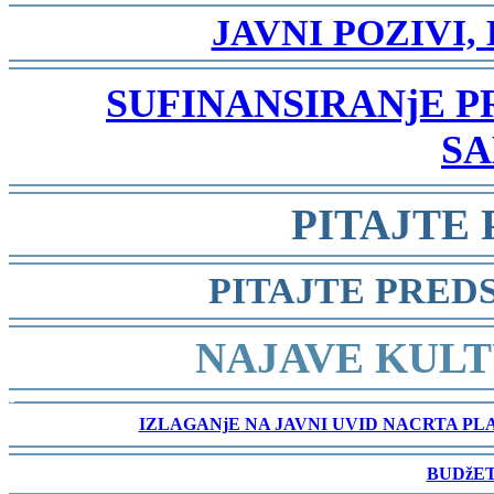
-
JAVNI POZIVI,
-
SUFINANSIRANjE 
SA
-
PITAJTE
-
PITAJTE PRED
-
NAJAVE KULT
-
IZLAGANjE NA JAVNI UVID NACRTA P
-
BUDžET