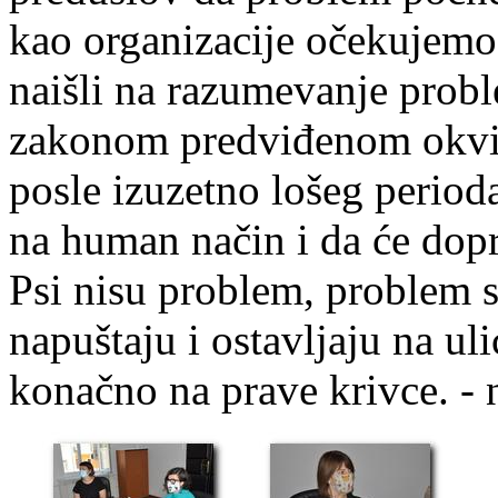
kao organizacije očekujemo
naišli na razumevanje probl
zakonom predviđenom okvir
posle izuzetno lošeg period
na human način i da će dopri
Psi nisu problem, problem s
napuštaju i ostavljaju na uli
konačno na prave krivce. - 