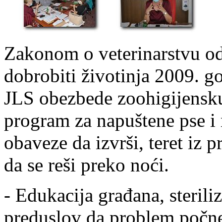
Zakonom o veterinarstvu o
dobrobiti životinja 2009. g
JLS obezbede zoohigijensku 
program za napuštene pse i 
obaveze da izvrši, teret iz 
da se reši preko noći.
- Edukacija građana, sterili
preduslov da problem počne 