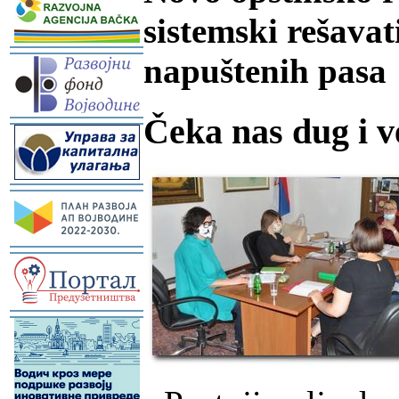
sistemski rešava
-
napuštenih pasa
Čeka nas dug i v
-
-
-
-