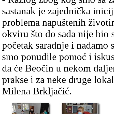
sastanak je zajednička inici
problema napuštenih životi
okviru što do sada nije bio 
početak saradnje i nadamo s
smo ponudile pomoć i iskus
da će Beočin u nekom dalje
prakse i za neke druge loka
Milena Brkljačić.