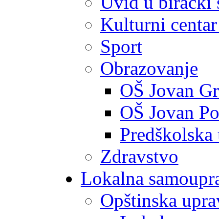
Uvid u birački 
Kulturni centar
Sport
Obrazovanje
OŠ Jovan Gr
OŠ Jovan Po
Predškolska
Zdravstvo
Lokalna samoupr
Opštinska upra