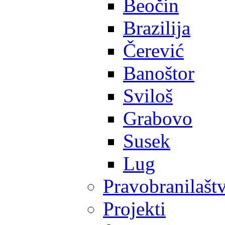
Beočin
Brazilija
Čerević
Banoštor
Sviloš
Grabovo
Susek
Lug
Pravobranilašt
Projekti