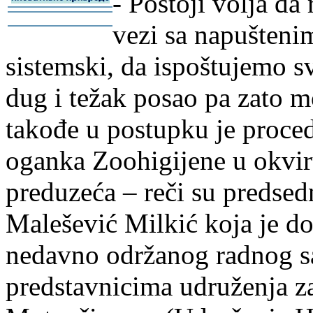
- Postoji volja d
-
vezi sa napušteni
-
sistemski, da ispoštujemo 
dug i težak posao pa zato m
takođe u postupku je proce
oganka Zoohigijene u okvi
preduzeća – reči su predsed
Malešević Milkić koja je do
nedavno održanog radnog sa
predstavnicima udruženja za