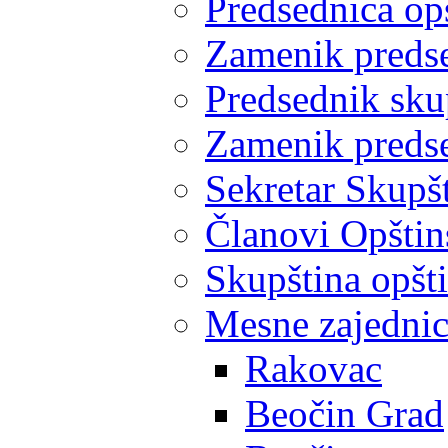
Predsednica op
Zamenik predse
Predsednik sku
Zamenik predse
Sekretar Skupšt
Članovi Opštin
Skupština opšt
Mesne zajedni
Rakovac
Beočin Grad