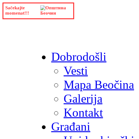
Sačekajte
momenat!!!
Dobrodošli
Vesti
Mapa Beočina
Galerija
Kontakt
Građani