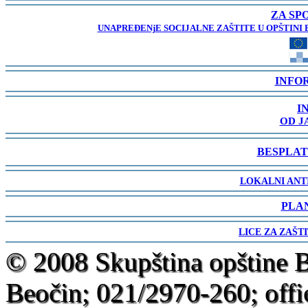
-
ZA SP
UNAPREĐENjE SOCIJALNE ZAŠTITE U OPŠTINI 
-
INFO
-
I
OD J
-
BESPLAT
-
LOKALNI ANT
-
PLA
-
LICE ZA ZAŠT
-
© 2008 Skupština opštine 
Beočin; 021/2970-260; offi