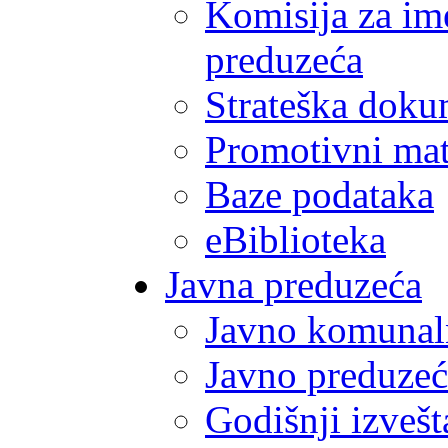
Komisija za im
preduzeća
Strateška doku
Promotivni mate
Baze podataka
eBiblioteka
Javna preduzeća
Javno komunal
Javno preduzeć
Godišnji izvešt