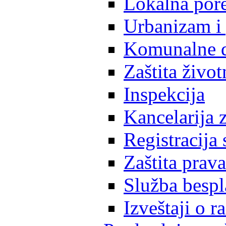
Lokalna pore
Urbanizam i 
Komunalne d
Zaštita život
Inspekcija
Kancelarija z
Registracija
Zaštita prava
Služba besp
Izveštaji o 