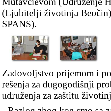
Mutavčievom (Udruženje 
(Ljubitelji životinja Beoči
SPANS).
Zadovoljstvo prijemom i p
rešenja za dugogodišnji pro
udruženja za zaštitu životinj
- Razlog zbog kog smo sa z